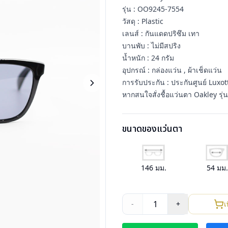
รุ่น : OO9245-7554
วัสดุ : Plastic
เลนส์ : กันแดดปริซึม เทา
บานพับ : ไม่มีสปริง
น้ำหนัก : 24 กรัม
อุปกรณ์ : กล่องแว่น , ผ้าเช็ดแว่น
การรับประกัน : ประกันศูนย์ Luxott
หากสนใจสั่งชื้อแว่นตา Oakley รุ่
ขนาดของแว่นตา
146
มม.
54
มม
1
-
+
เ