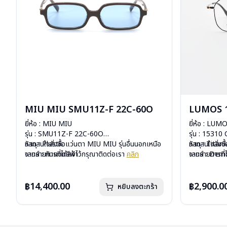
MIU MIU SMU11Z-F 22C-60O
LUMOS 1
ยี่ห้อ : MIU MIU
ยี่ห้อ : LUM
รุ่น : SMU11Z-F 22C-60O
รุ่น : 15310
วัสดุ : Plastic
หากสนใจสั่งชื้อแว่นตา MIU MIU รุ่นอื่นนอกเหนือ
วัสดุ : Titan
หากสนใจสั่งช
เลนส์ : กันแดดสีฟ้า
จากรายการที่ได้ลงไว้กรุณาติดต่อเรา
คลิก
เลนส์ : De
จากรายการที่
บานพับ : ไม่มีสปริง
บานพับ : ไม่ม
น้ำหนัก : 24 กรัม
น้ำหนัก : 16 
อุปกรณ์ : กล่องแว่น , ผ้าเช็ดแว่น
อุปกรณ์ : กล่
฿14,400.00
฿2,900.0
หยิบลงตะกร้า
การรับประกัน : 1 ปี
การรับประกัน 