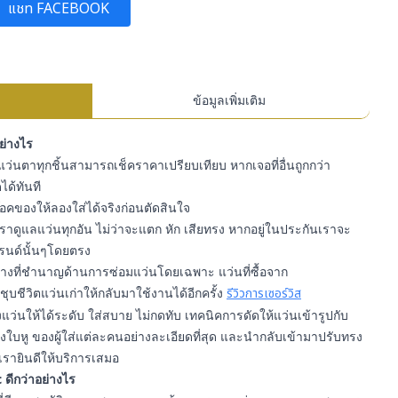
แชท FACEBOOK
ข้อมูลเพิ่มเติม
อย่างไร
ว่นตาทุกชิ้นสามารถเช็คราคาเปรียบเทียบ หากเจอที่อื่นถูกกว่า
ได้ทันที
สต๊อคของให้ลองใส่ได้จริงก่อนตัดสินใจ
ราดูแลแว่นทุกอัน ไม่ว่าจะแตก หัก เสียทรง หากอยู่ในประกันเราจะ
รนด์นั้นๆโดยตรง
ีช่างที่ชำนาญด้านการซ่อมแว่นโดยเฉพาะ แว่นที่ซื้อจาก
ุบชีวิตแว่นเก่าให้กลับมาใช้งานได้อีกครั้ง
รีวิวการเซอร์วิส
ว่นให้ได้ระดับ ใส่สบาย ไม่กดทับ เทคนิคการดัดให้แว่นเข้ารูปกับ
ใบหู ของผู้ใส่แต่ละคนอย่างละเอียดที่สุด และนำกลับเข้ามาปรับทรง
เรายินดีให้บริการเสมอ
 ดีกว่าอย่างไร