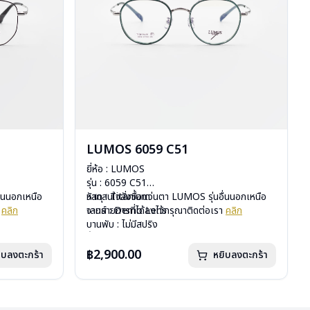
LUMOS 6059 C51
ยี่ห้อ : LUMOS
รุ่น : 6059 C51
ื่นนอกเหนือ
วัสดุ : Titanium
หากสนใจสั่งชื้อแว่นตา LUMOS รุ่นอื่นนอกเหนือ
า
คลิก
เลนส์ : Demo Lens
จากรายการที่ได้ลงไว้กรุณาติดต่อเรา
คลิก
บานพับ : ไม่มีสปริง
น้ำหนัก : 16 กรัม
อุปกรณ์ : กล่องแว่น , ผ้าเช็ดแว่น
฿2,900.00
ิบลงตะกร้า
หยิบลงตะกร้า
การรับประกัน : 2 ปี