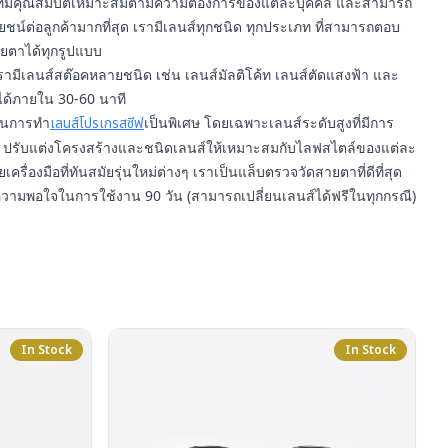
า ที่มีคุณสมบัติเหมาะสมตามความต้องการของแต่ละบุคคล และสามารถ
์ต่อลูกค้ามากที่สุด เรามีเลนส์ทุกชนิด ทุกประเภท ที่สามารถตอบ
ยตาได้ทุกรูปแบบ
รามีเลนส์สต๊อคหลายชนิด เช่น เลนส์มัลติโค้ท เลนส์ตัดแสงฟ้า และ
ได้ภายใน 30-60 นาที
ญในการทำ
เลนส์โปรเกรสซีฟ
เป็นพิเศษ โดยเฉพาะเลนส์ระดับสูงที่มีการ
ปรับแต่งโครงสร้างและชนิดเลนส์ให้เหมาะสมกับไลฟสไตล์ของแต่ละ
ยเครื่องมือที่ทันสมัยรุ่นใหม่ต่างๆ เราเป็นแล็บตรวจวัดสายตาที่ดีที่สุด
ความพอใจในการใช้งาน 90 วัน (สามารถเปลี่ยนเลนส์ได้ฟรีในทุกกรณี)
In Stock
In Stock