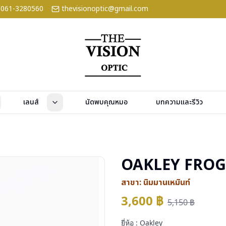
061-3280560
thevisionoptic@gmail.com
เลนส์
นัดพบคุณหมอ
บทความและรีวิว
OAKLEY FROG
สาขา:
นิมมานเหมินท์
3,600
฿
5,150
฿
ยี่ห้อ : Oakley