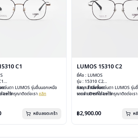
5310 C1
LUMOS 15310 C2
OS
ยี่ห้อ : LUMOS
 C1
รุ่น : 15310 C2
ium
ื้อแว่นตา LUMOS รุ่นอื่นนอกเหนือ
วัสดุ : Titanium
หากสนใจสั่งชื้อแว่นตา LUMOS รุ่นอ
mo Lens
ได้ลงไว้กรุณาติดต่อเรา
คลิก
เลนส์ : Demo Lens
จากรายการที่ได้ลงไว้กรุณาติดต่อเร
ีสปริง
บานพับ : ไม่มีสปริง
กรัม
น้ำหนัก : 16 กรัม
องแว่น , ผ้าเช็ดแว่น
อุปกรณ์ : กล่องแว่น , ผ้าเช็ดแว่น
0
฿2,900.00
หยิบลงตะกร้า
หย
: 2 ปี
การรับประกัน : 2 ปี