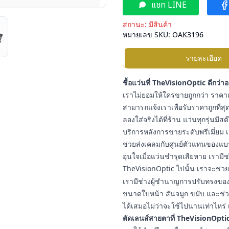
แชท LINE
สถานะ:
มีสินค้า
หมายเลข SKU:
OAK3196
รายละเอียด
ชื้อแว่นที่ TheVisionOptic ดีกว่า
เราไม่ยอมให้ใครขายถูกกว่า ราคาแ
สามารถแจ้งเราเพื่อรับราคาถูกที่สุด
ลองใส่จริงได้ที่ร้าน แว่นทุกรุ่นมี
บริการหลังการขายระดับพรีเมี่ยม เ
ช่วยส่งเคลมกับศูนย์ตัวแทนของแบ
อุ่นใจเมื่อแว่นชำรุดเสียหาย เราม
TheVisionOptic ไปนั้น เราจะช่วยช
เรามีช่างผู้ชำนาญการปรับทรงของแ
ขนาดใบหน้า สันจมูก ขมับ และช่วง
ได้เสมอไม่ว่าจะใช้ไปนานเท่าไหร่ 
ตัดเลนส์สายตาที่ TheVisionOptic