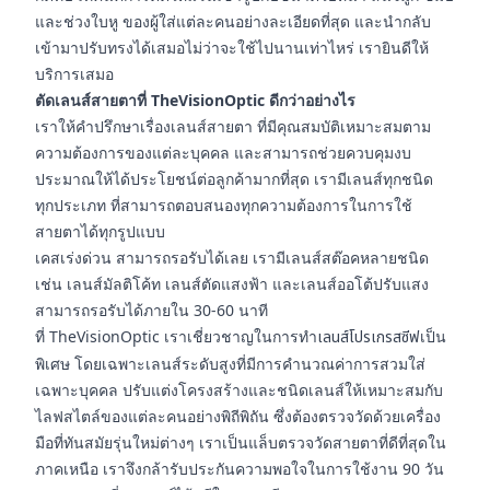
และช่วงใบหู ของผู้ใส่แต่ละคนอย่างละเอียดที่สุด และนำกลับ
เข้ามาปรับทรงได้เสมอไม่ว่าจะใช้ไปนานเท่าไหร่ เรายินดีให้
บริการเสมอ
ตัดเลนส์สายตาที่ TheVisionOptic ดีกว่าอย่างไร
เราให้คำปรึกษาเรื่องเลนส์สายตา ที่มีคุณสมบัติเหมาะสมตาม
ความต้องการของแต่ละบุคคล และสามารถช่วยควบคุมงบ
ประมาณให้ได้ประโยชน์ต่อลูกค้ามากที่สุด เรามีเลนส์ทุกชนิด
ทุกประเภท ที่สามารถตอบสนองทุกความต้องการในการใช้
สายตาได้ทุกรูปแบบ
เคสเร่งด่วน สามารถรอรับได้เลย เรามีเลนส์สต๊อคหลายชนิด
เช่น เลนส์มัลติโค้ท เลนส์ตัดแสงฟ้า และเลนส์ออโต้ปรับแสง
สามารถรอรับได้ภายใน 30-60 นาที
ที่ TheVisionOptic เราเชี่ยวชาญในการทำ
เลนส์โปรเกรสซีฟ
เป็น
พิเศษ โดยเฉพาะเลนส์ระดับสูงที่มีการคำนวณค่าการสวมใส่
เฉพาะบุคคล ปรับแต่งโครงสร้างและชนิดเลนส์ให้เหมาะสมกับ
ไลฟสไตล์ของแต่ละคนอย่างพิถีพิถัน ซึ่งต้องตรวจวัดด้วยเครื่อง
มือที่ทันสมัยรุ่นใหม่ต่างๆ เราเป็นแล็บตรวจวัดสายตาที่ดีที่สุดใน
ภาคเหนือ เราจึงกล้ารับประกันความพอใจในการใช้งาน 90 วัน