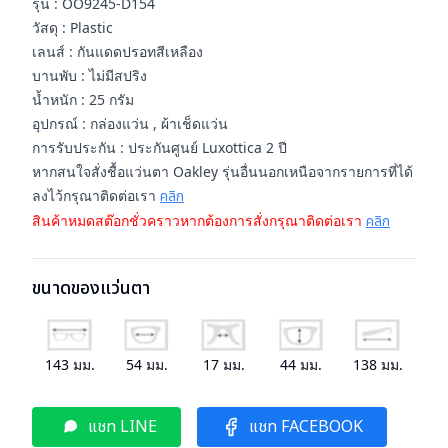
รุ่น : OO9245-D154
วัสดุ : Plastic
เลนส์ : กันแดดปรอทสีเหลือง
บานพับ : ไม่มีสปริง
น้ำหนัก : 25 กรัม
อุปกรณ์ : กล่องแว่น , ผ้าเช็ดแว่น
การรับประกัน : ประกันศูนย์ Luxottica 2 ปี
หากสนใจสั่งชื้อแว่นตา Oakley รุ่นอื่นนอกเหนือจากรายการที่ได้
ลงไว้กรุณาติดต่อเรา
คลิก
สินค้าหมดสต๊อกชั่วคราวหากต้องการสั่งกรุณาติดต่อเรา
คลิก
ขนาดของแว่นตา
143
มม.
54
มม.
17
มม.
44
มม.
138
มม.
แชท LINE
แชท FACEBOOK