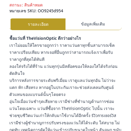
สถานะ:
สินค้าหมด
หมายเลข SKU:
OO9245d954
ข้อมูลเพิ่มเติม
รายละเอียด
ชื้อแว่นที่ TheVisionOptic ดีกว่าอย่างไร
เราไม่ยอมให้ใครขายถูกกว่า ราคาแว่นตาทุกชิ้นสามารถเช็ค
ราคาเปรียบเทียบ หากเจอที่อื่นถูกกว่าสามารถแจ้งเราเพื่อรับ
ราคาถูกที่สุดได้ทันที
ลองใส่จริงได้ที่ร้าน แว่นทุกรุ่นมีสต๊อคของให้ลองใส่ได้จริงก่อน
ตัดสินใจ
บริการหลังการขายระดับพรีเมี่ยม เราดูแลแว่นทุกอัน ไม่ว่าจะ
แตก หัก เสียทรง หากอยู่ในประกันเราจะช่วยส่งเคลมกับศูนย์
ตัวแทนของแบรนด์นั้นๆโดยตรง
อุ่นใจเมื่อแว่นชำรุดเสียหาย เรามีช่างที่ชำนาญด้านการซ่อม
แว่นโดยเฉพาะ แว่นที่ซื้อจาก TheVisionOptic ไปนั้น เราจะ
ช่วยชุบชีวิตแว่นเก่าให้กลับมาใช้งานได้อีกครั้ง
รีวิวการเซอร์วิส
เรามีช่างผู้ชำนาญการปรับทรงของแว่นให้ได้ระดับ ใส่สบาย ไม่
กดทับ เทคนิคการดัดให้แว่นเข้ารูปกับขนาดใบหน้า สันจมูก ขมับ