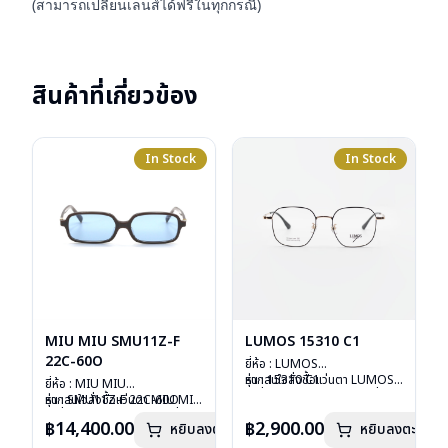
(สามารถเปลี่ยนเลนส์ได้ฟรีในทุกกรณี)
สินค้าที่เกี่ยวข้อง
In Stock
In Stock
MIU MIU SMU11Z-F
LUMOS 15310 C1
22C-60O
ยี่ห้อ : LUMOS
รุ่น : 15310 C1
หากสนใจสั่งชื้อแว่นตา LUMOS
ยี่ห้อ : MIU MIU
วัสดุ : Titanium
รุ่นอื่นนอกเหนือจากรายการที่ได้
รุ่น : SMU11Z-F 22C-60O
หากสนใจสั่งชื้อแว่นตา MIU MIU
เลนส์ : Demo Lens
ลงไว้กรุณาติดต่อเรา
คลิก
วัสดุ : Plastic
รุ่นอื่นนอกเหนือจากรายการที่ได้
฿14,400.00
฿2,900.00
หยิบลงตะกร้า
บานพับ : ไม่มีสปริง
หยิบลงตะกร้า
เลนส์ : กันแดดสีฟ้า
ลงไว้กรุณาติดต่อเรา
คลิก
น้ำหนัก : 16 กรัม