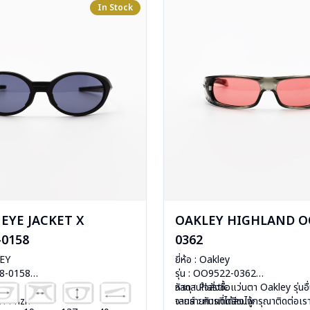
In Stock
EYE JACKET X
OAKLEY HIGHLAND O
-0158
0362
LEY
ยี่ห้อ : Oakley
38-0158
รุ่น : OO9522-0362
c
วัสดุ : Plastic
หากสนใจสั่งชื้อแว่นตา Oakley รุ่นอ
าดำ Prizm
เลนส์ : กันแดดสีชมพู
จากรายการที่ได้ลงไว้กรุณาติดต่อเ