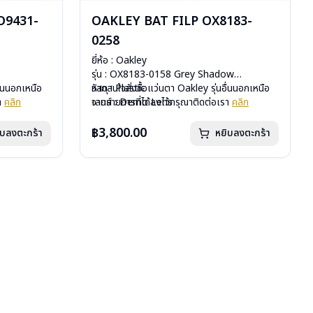
O9431-
OAKLEY BAT FILP OX8183-
0258
ยี่ห้อ : Oakley
รุ่น : OX8183-0158 Grey Shadow
ื่นนอกเหนือ
วัสดุ : Plastic
หากสนใจสั่งชื้อแว่นตา Oakley รุ่นอื่นนอกเหนือ
รา
คลิก
เลนส์ : Demo Lens
จากรายการที่ได้ลงไว้กรุณาติดต่อเรา
คลิก
บานพับ : ไม่มีสปริง
น้ำหนัก : 18 กรัม
฿3,800.00
ิบลงตะกร้า
หยิบลงตะกร้า
งผ้าใส่แว่น
อุปกรณ์ : กล่องแว่น , ผ้าเช็ดแว่น
a 2 ปี
การรับประกัน : ประกันศูนย์ Luxottica 2 ปี