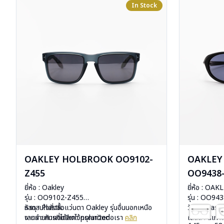
In Stock
OAKLEY HOLBROOK OO9102-
OAKLEY 
Z455
OO9438
ยี่ห้อ : Oakley
ยี่ห้อ : OAK
รุ่น : OO9102-Z455
รุ่น : OO94
วัสดุ : Plastic
หากสนใจสั่งชื้อแว่นตา Oakley รุ่นอื่นนอกเหนือ
วัสดุ : Plasti
เลนส์ : กันแดดสีเทา polarized
จากรายการที่ได้ลงไว้กรุณาติดต่อเรา
คลิก
เลนส์ : สีเท