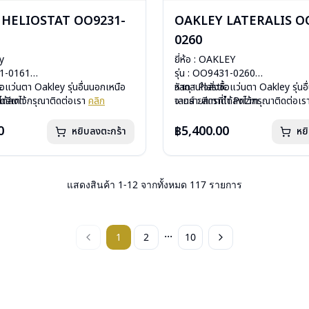
 HELIOSTAT OO9231-
OAKLEY LATERALIS O
0260
ey
ยี่ห้อ : OAKLEY
31-0161
รุ่น : OO9431-0260
c
ื้อแว่นตา Oakley รุ่นอื่นนอกเหนือ
วัสดุ : Plastic
หากสนใจสั่งชื้อแว่นตา Oakley รุ่นอ
ดดสีเทา
ได้ลงไว้กรุณาติดต่อเรา
คลิก
เลนส์ : สีเทาดำ Prizm
จากรายการที่ได้ลงไว้กรุณาติดต่อเ
ีสปริง
บานพับ : ไม่มีสปริง
กรัม
น้ำหนัก : 27 กรัม
0
฿5,400.00
หยิบลงตะกร้า
หย
องแว่น , ผ้าเช็ดแว่น
อุปกรณ์ : กล่องแว่น, ผ้าเช็ดแว่น, ถุ
 : ประกันศูนย์ Luxottica 2 ปี
การรับประกัน :ประกันศูนย์ Luxottic
แสดงสินค้า
1
-
12
จากทั้งหมด
117
รายการ
...
1
2
10