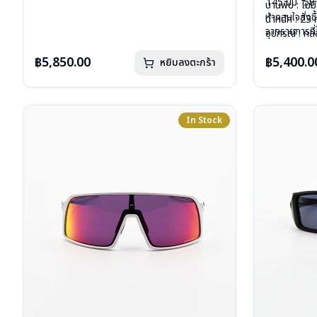
145 มม
58
บานพับ : ไม่มีสปริง
บานพับ : ไม่ม
หากสนใจสั่งช
น้ำหนัก : 28 กรัม
น้ำหนัก : 23 
จากรายการที่
อุปกรณ์ : กล่องแว่น , ผ้าเช็ดแว่น
อุปกรณ์ : กล่
การรับประกัน : ประกันศูนย์ Luxottica 2 ปี
การรับประกัน
฿5,850.00
฿5,400.0
หยิบลงตะกร้า
In Stock