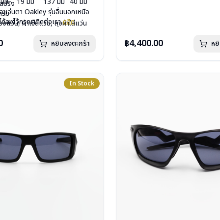
 มม
19 มม
137 มม
40 มม
ีสปริง
บานพับ : ไม่มีสปริง
ื้อแว่นตา Oakley รุ่นอื่นนอกเหนือ
กรัม
น้ำหนัก : 33 กรัม
ได้ลงไว้กรุณาติดต่อเรา
คลิก
องแว่น, ผ้าเช็ดแว่น, ถุงผ้าใส่แว่น
อุปกรณ์ : กล่องแว่น , ผ้าเช็ดแว่น
 :ประกันศูนย์ Luxottica 2 ปี
การรับประกัน : ประกันศูนย์ Luxotti
0
฿4,400.00
หยิบลงตะกร้า
หย
In Stock