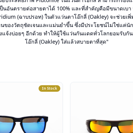
 ด้วยประสิทธิภาพ Plutonite ในแว่นตาโอ๊กลี่ สามารถกรอ
ี่เป็นอันตรายต่อสายตาได้ 100% และที่สำคัญคือมีขนาดเ
ridium (ฉาบปรอท) ในตัวแว่นตาโอ๊กลี่ (Oakley) จะช่วยเพิ
็นของวัตถุชัดเจนและแม่นยำขึ้น ซึ่งมีประโยชน์ไม่ใช่แค่นั
างแจ้งบ่อยๆ อีกด้วย ทำให้ผู้ใช้แว่นกันแดดทั่วโลกยอมรับก
โอ๊กลี่ (Oakley) ใส่แล้วสบายตาที่สุด"
In Stock