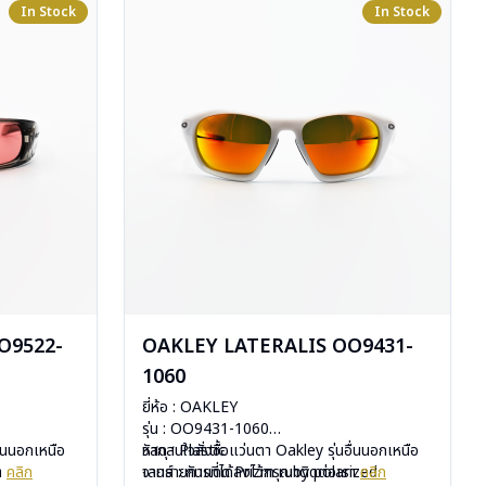
In Stock
In Stock
O9522-
OAKLEY LATERALIS OO9431-
1060
ยี่ห้อ : OAKLEY
รุ่น : OO9431-1060
ื่นนอกเหนือ
วัสดุ : Plastic
หากสนใจสั่งชื้อแว่นตา Oakley รุ่นอื่นนอกเหนือ
รา
คลิก
เลนส์ : กันแดด Prizm ruby polarized
จากรายการที่ได้ลงไว้กรุณาติดต่อเรา
คลิก