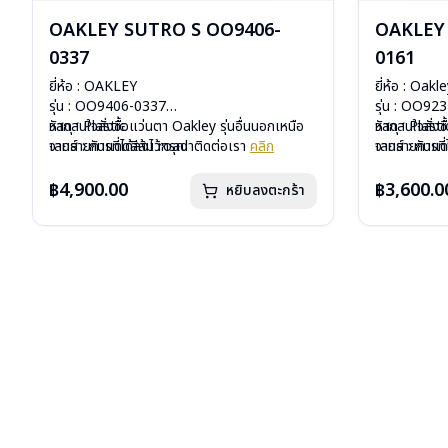
OAKLEY SUTRO S OO9406-
OAKLEY
0337
0161
ยี่ห้อ : OAKLEY
ยี่ห้อ : Oakl
รุ่น : OO9406-0337
รุ่น : OO92
วัสดุ : Plastic
หากสนใจสั่งชื้อแว่นตา Oakley รุ่นอื่นนอกเหนือ
วัสดุ : Plasti
หากสนใจสั่งช
เลนส์ : กันแดดสีส้ม road
จากรายการที่ได้ลงไว้กรุณาติดต่อเรา
คลิก
เลนส์ : กันแ
จากรายการที่
บานพับ : ไม่มีสปริง
บานพับ : ไม่ม
น้ำหนัก : 33 กรัม
น้ำหนัก : 31 
฿4,900.00
฿3,600.0
หยิบลงตะกร้า
อุปกรณ์ : กล่องแว่น, ผ้าเช็ดแว่น, ถุงผ้าใส่แว่น
อุปกรณ์ : กล่
การรับประกัน :ประกันศูนย์ Luxottica 2 ปี
การรับประกัน