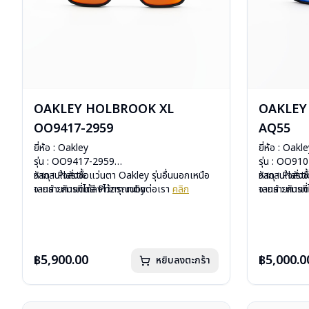
OAKLEY HOLBROOK XL
OAKLEY
OO9417-2959
AQ55
ยี่ห้อ : Oakley
ยี่ห้อ : Oakl
รุ่น : OO9417-2959
รุ่น : OO9
วัสดุ : Plastic
หากสนใจสั่งชื้อแว่นตา Oakley รุ่นอื่นนอกเหนือ
วัสดุ : Plasti
หากสนใจสั่งช
เลนส์ : กันแดดสี Prizm ruby
จากรายการที่ได้ลงไว้กรุณาติดต่อเรา
คลิก
เลนส์ : กันแ
จากรายการที่
บานพับ : ไม่มีสปริง
USA”
น้ำหนัก : 28 กรัม
บานพับ : ไม่ม
อุปกรณ์ : กล่องแว่น , ผ้าเช็ดแว่น
น้ำหนัก : 27 
การรับประกัน : ประกันศูนย์ Luxottica 2 ปี
อุปกรณ์ : กล่
฿5,900.00
การรับประกัน
฿5,000.0
หยิบลงตะกร้า