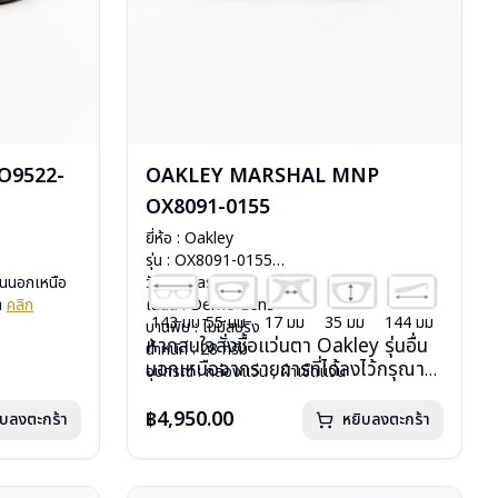
O9522-
OAKLEY MARSHAL MNP
OX8091-0155
ยี่ห้อ : Oakley
รุ่น : OX8091-0155
ื่นนอกเหนือ
วัสดุ : Plastic
รา
คลิก
เลนส์ : Demo Lens
143 มม
55 มม
17 มม
35 มม
144 มม
บานพับ : ไม่มีสปริง
หากสนใจสั่งชื้อแว่นตา Oakley รุ่นอื่น
น้ำหนัก : 28 กรัม
นอกเหนือจากรายการที่ได้ลงไว้กรุณา
อุปกรณ์ : กล่องแว่น , ผ้าเช็ดแว่น
ติดต่อเรา
คลิก
ca 2 ปี
การรับประกัน : ประกันศูนย์ Luxottica 2 ปี
฿4,950.00
ิบลงตะกร้า
หยิบลงตะกร้า