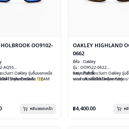
 HOLBROOK OO9102-
OAKLEY HIGHLAND O
0662
ey
ยี่ห้อ : Oakley
102-AQ55
รุ่น : OO9522-0622
c
ื้อแว่นตา Oakley รุ่นอื่นนอกเหนือ
วัสดุ : Plastic
หากสนใจสั่งชื้อแว่นตา Oakley รุ่นอ
ดดสีฟ้า มีสกินตัวหนังสือ “TEAM
ได้ลงไว้กรุณาติดต่อเรา
คลิก
เลนส์ : กันแดดสีส้มเหลือง ruby
จากรายการที่ได้ลงไว้กรุณาติดต่อเ
บานพับ : ไม่มีสปริง
ีสปริง
น้ำหนัก : 33 กรัม
กรัม
อุปกรณ์ : กล่องแว่น , ผ้าเช็ดแว่น
องแว่น , ผ้าเช็ดแว่น
การรับประกัน : ประกันศูนย์ Luxotti
 : ประกันศูนย์ Luxottica 2 ปี
0
฿4,400.00
หยิบลงตะกร้า
หย