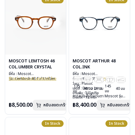
In Stock
In Stock
MOSCOT LEMTOSH 46
MOSCOT ARTHUR 48
COL.UMBER CRYSTAL
COL.INK
ยี่ห้อ : Moscot
ยี่ห้อ : Moscot
รุ่น : Lemtosh 46 Col.Umber
รีวิวแว่น Moscot Lemtosh โดย
รุ่น : Arthur 48
Col.ink
Crystal
TheVisionOptic
วัสดุ : Plastic
135
145
วัสดุ : Plastic
หากสนใจสั่งชื้อแว่นตา Moscot รุ่น
เลนส์ : Demo Lens
48 มม
21 มม
40 มม
มม
มม
เลนส์ : Demo Lens
อื่นนอกเหนือจากรายการที่ได้ลงไว้
บานพับ : ไม่มีสปริง
หากสนใจสั่งชื้อแว่นตา Moscot รุ่น
บานพับ : ไม่มีสปริง
กรุณาติดต่อเรา
คลิก
น้ำหนัก : 24 กรัม
อื่นนอกเหนือจากรายการที่ได้ลงไว้
น้ำหนัก : 33 กรัม
อุปกรณ์ : กล่องแว่น, กล่องกระดาษ,
฿8,500.00
฿8,400.00
หยิบลงตะกร้า
หยิบลงตะกร้า
กรุณาติดต่อเรา
คลิก
อุปกรณ์ : กล่องแว่น, กล่องกระดาษ,
ผ้าเช็ดแว่น
ผ้าเช็ดแว่น
การรับประกัน : 1 ปี
การรับประกัน : 1 ปี
In Stock
In Stock