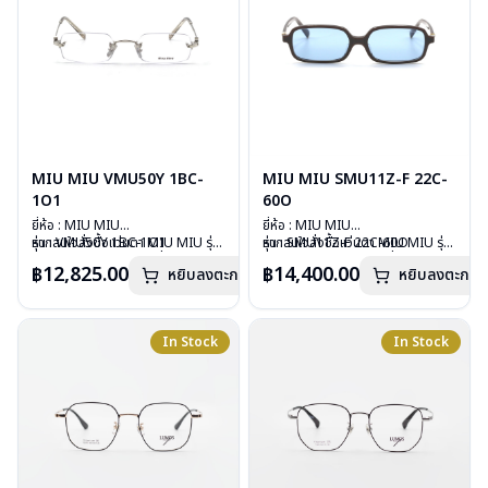
MIU MIU VMU50Y 1BC-
MIU MIU SMU11Z-F 22C-
1O1
60O
ยี่ห้อ : MIU MIU
ยี่ห้อ : MIU MIU
รุ่น : VMU50Y 1BC-1O1
หากสนใจสั่งชื้อแว่นตา MIU MIU รุ่น
รุ่น : SMU11Z-F 22C-60O
หากสนใจสั่งชื้อแว่นตา MIU MIU รุ่น
วัสดุ : Stainless
อื่นนอกเหนือจากรายการที่ได้ลงไว้
วัสดุ : Plastic
อื่นนอกเหนือจากรายการที่ได้ลงไว้
฿12,825.00
฿14,400.00
หยิบลงตะกร้า
หยิบลงตะกร้า
เลนส์ : Demo Lens
กรุณาติดต่อเรา
คลิก
เลนส์ : กันแดดสีฟ้า
กรุณาติดต่อเรา
คลิก
บานพับ : ไม่มีสปริง
บานพับ : ไม่มีสปริง
น้ำหนัก : 22 กรัม
น้ำหนัก : 24 กรัม
อุปกรณ์ : กล่องแว่น , ผ้าเช็ดแว่น
อุปกรณ์ : กล่องแว่น , ผ้าเช็ดแว่น
In Stock
In Stock
การรับประกัน : 1 ปี
การรับประกัน : 1 ปี