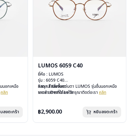
LUMOS 6059 C40
ยี่ห้อ : LUMOS
รุ่น : 6059 C40
ื่นนอกเหนือ
วัสดุ : Titanium
หากสนใจสั่งชื้อแว่นตา LUMOS รุ่นอื่นนอกเหนือ
า
คลิก
เลนส์ : Demo Lens
จากรายการที่ได้ลงไว้กรุณาติดต่อเรา
คลิก
บานพับ : ไม่มีสปริง
น้ำหนัก : 16 กรัม
อุปกรณ์ : กล่องแว่น , ผ้าเช็ดแว่น
฿2,900.00
ิบลงตะกร้า
หยิบลงตะกร้า
การรับประกัน : 2 ปี