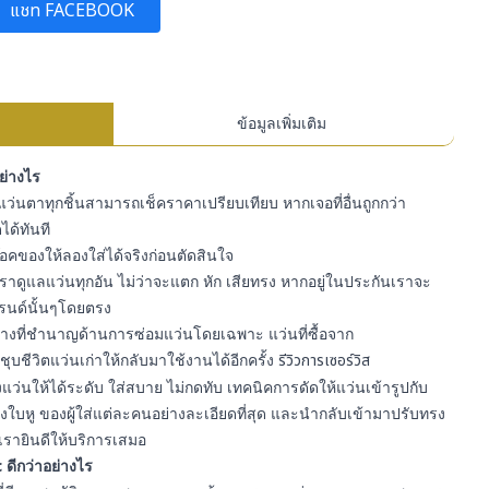
แชท FACEBOOK
ข้อมูลเพิ่มเติม
อย่างไร
ว่นตาทุกชิ้นสามารถเช็คราคาเปรียบเทียบ หากเจอที่อื่นถูกกว่า
ได้ทันที
สต๊อคของให้ลองใส่ได้จริงก่อนตัดสินใจ
ราดูแลแว่นทุกอัน ไม่ว่าจะแตก หัก เสียทรง หากอยู่ในประกันเราจะ
รนด์นั้นๆโดยตรง
ีช่างที่ชำนาญด้านการซ่อมแว่นโดยเฉพาะ แว่นที่ซื้อจาก
ุบชีวิตแว่นเก่าให้กลับมาใช้งานได้อีกครั้ง
รีวิวการเซอร์วิส
ว่นให้ได้ระดับ ใส่สบาย ไม่กดทับ เทคนิคการดัดให้แว่นเข้ารูปกับ
ใบหู ของผู้ใส่แต่ละคนอย่างละเอียดที่สุด และนำกลับเข้ามาปรับทรง
เรายินดีให้บริการเสมอ
 ดีกว่าอย่างไร