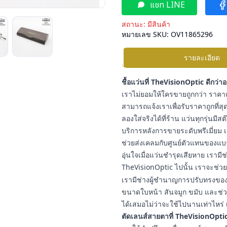
แชท LINE
สถานะ:
มีสินค้า
หมายเลข SKU:
OV11865296
รายละเอียด
ชื้อแว่นที่ TheVisionOptic ดีกว่า
เราไม่ยอมให้ใครขายถูกกว่า ราคาแ
สามารถแจ้งเราเพื่อรับราคาถูกที่สุด
ลองใส่จริงได้ที่ร้าน แว่นทุกรุ่นมี
บริการหลังการขายระดับพรีเมี่ยม เ
ช่วยส่งเคลมกับศูนย์ตัวแทนของแบ
อุ่นใจเมื่อแว่นชำรุดเสียหาย เราม
TheVisionOptic ไปนั้น เราจะช่วยช
เรามีช่างผู้ชำนาญการปรับทรงของแ
ขนาดใบหน้า สันจมูก ขมับ และช่วง
ได้เสมอไม่ว่าจะใช้ไปนานเท่าไหร่ 
ตัดเลนส์สายตาที่ TheVisionOptic