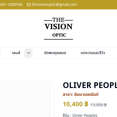
061-3280560
thevisionoptic@gmail.com
เลนส์
นัดพบคุณหมอ
บทความและรีวิว
OLIVER PEOPL
สาขา:
นิมมานเหมินท์
10,400
฿
13,000
฿
ยี่ห้อ : Oliver Peoples