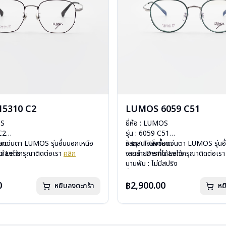
5310 C2
LUMOS 6059 C51
OS
ยี่ห้อ : LUMOS
 C2
รุ่น : 6059 C51
ium
ื้อแว่นตา LUMOS รุ่นอื่นนอกเหนือ
วัสดุ : Titanium
หากสนใจสั่งชื้อแว่นตา LUMOS รุ่นอ
mo Lens
ได้ลงไว้กรุณาติดต่อเรา
คลิก
เลนส์ : Demo Lens
จากรายการที่ได้ลงไว้กรุณาติดต่อเร
ีสปริง
บานพับ : ไม่มีสปริง
กรัม
น้ำหนัก : 16 กรัม
องแว่น , ผ้าเช็ดแว่น
อุปกรณ์ : กล่องแว่น , ผ้าเช็ดแว่น
0
฿2,900.00
หยิบลงตะกร้า
หย
: 2 ปี
การรับประกัน : 2 ปี