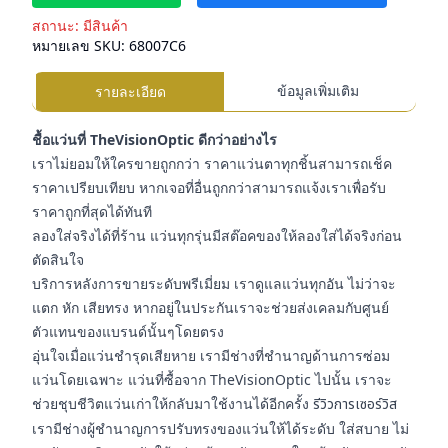
สถานะ:
มีสินค้า
หมายเลข SKU:
68007C6
ข้อมูลเพิ่มเติม
รายละเอียด
ชื้อแว่นที่ TheVisionOptic ดีกว่าอย่างไร
เราไม่ยอมให้ใครขายถูกกว่า ราคาแว่นตาทุกชิ้นสามารถเช็ค
ราคาเปรียบเทียบ หากเจอที่อื่นถูกกว่าสามารถแจ้งเราเพื่อรับ
ราคาถูกที่สุดได้ทันที
ลองใส่จริงได้ที่ร้าน แว่นทุกรุ่นมีสต๊อคของให้ลองใส่ได้จริงก่อน
ตัดสินใจ
บริการหลังการขายระดับพรีเมี่ยม เราดูแลแว่นทุกอัน ไม่ว่าจะ
แตก หัก เสียทรง หากอยู่ในประกันเราจะช่วยส่งเคลมกับศูนย์
ตัวแทนของแบรนด์นั้นๆโดยตรง
อุ่นใจเมื่อแว่นชำรุดเสียหาย เรามีช่างที่ชำนาญด้านการซ่อม
แว่นโดยเฉพาะ แว่นที่ซื้อจาก TheVisionOptic ไปนั้น เราจะ
ช่วยชุบชีวิตแว่นเก่าให้กลับมาใช้งานได้อีกครั้ง
รีวิวการเซอร์วิส
เรามีช่างผู้ชำนาญการปรับทรงของแว่นให้ได้ระดับ ใส่สบาย ไม่