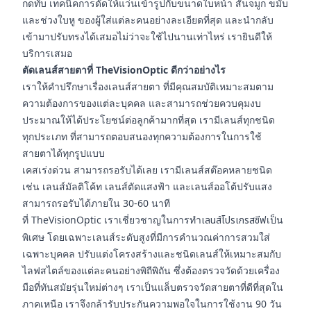
กดทับ เทคนิคการดัดให้แว่นเข้ารูปกับขนาดใบหน้า สันจมูก ขมับ
และช่วงใบหู ของผู้ใส่แต่ละคนอย่างละเอียดที่สุด และนำกลับ
เข้ามาปรับทรงได้เสมอไม่ว่าจะใช้ไปนานเท่าไหร่ เรายินดีให้
บริการเสมอ
ตัดเลนส์สายตาที่ TheVisionOptic ดีกว่าอย่างไร
เราให้คำปรึกษาเรื่องเลนส์สายตา ที่มีคุณสมบัติเหมาะสมตาม
ความต้องการของแต่ละบุคคล และสามารถช่วยควบคุมงบ
ประมาณให้ได้ประโยชน์ต่อลูกค้ามากที่สุด เรามีเลนส์ทุกชนิด
ทุกประเภท ที่สามารถตอบสนองทุกความต้องการในการใช้
สายตาได้ทุกรูปแบบ
เคสเร่งด่วน สามารถรอรับได้เลย เรามีเลนส์สต๊อคหลายชนิด
เช่น เลนส์มัลติโค้ท เลนส์ตัดแสงฟ้า และเลนส์ออโต้ปรับแสง
สามารถรอรับได้ภายใน 30-60 นาที
ที่ TheVisionOptic เราเชี่ยวชาญในการทำ
เลนส์โปรเกรสซีฟ
เป็น
พิเศษ โดยเฉพาะเลนส์ระดับสูงที่มีการคำนวณค่าการสวมใส่
เฉพาะบุคคล ปรับแต่งโครงสร้างและชนิดเลนส์ให้เหมาะสมกับ
ไลฟสไตล์ของแต่ละคนอย่างพิถีพิถัน ซึ่งต้องตรวจวัดด้วยเครื่อง
มือที่ทันสมัยรุ่นใหม่ต่างๆ เราเป็นแล็บตรวจวัดสายตาที่ดีที่สุดใน
ภาคเหนือ เราจึงกล้ารับประกันความพอใจในการใช้งาน 90 วัน