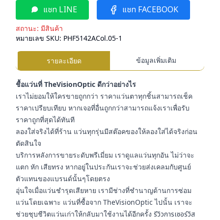
แชท LINE
แชท FACEBOOK
สถานะ:
มีสินค้า
หมายเลข SKU:
PHF5142ACol.05-1
ข้อมูลเพิ่มเติม
รายละเอียด
ชื้อแว่นที่ TheVisionOptic ดีกว่าอย่างไร
เราไม่ยอมให้ใครขายถูกกว่า ราคาแว่นตาทุกชิ้นสามารถเช็ค
ราคาเปรียบเทียบ หากเจอที่อื่นถูกกว่าสามารถแจ้งเราเพื่อรับ
ราคาถูกที่สุดได้ทันที
ลองใส่จริงได้ที่ร้าน แว่นทุกรุ่นมีสต๊อคของให้ลองใส่ได้จริงก่อน
ตัดสินใจ
บริการหลังการขายระดับพรีเมี่ยม เราดูแลแว่นทุกอัน ไม่ว่าจะ
แตก หัก เสียทรง หากอยู่ในประกันเราจะช่วยส่งเคลมกับศูนย์
ตัวแทนของแบรนด์นั้นๆโดยตรง
อุ่นใจเมื่อแว่นชำรุดเสียหาย เรามีช่างที่ชำนาญด้านการซ่อม
แว่นโดยเฉพาะ แว่นที่ซื้อจาก TheVisionOptic ไปนั้น เราจะ
ช่วยชุบชีวิตแว่นเก่าให้กลับมาใช้งานได้อีกครั้ง
รีวิวการเซอร์วิส