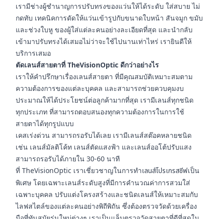
เรามีช่างผู้ชำนาญการปรับทรงของแว่นให้ได้ระดับ ใส่สบาย ไม่
กดทับ เทคนิคการดัดให้แว่นเข้ารูปกับขนาดใบหน้า สันจมูก ขมับ
และช่วงใบหู ของผู้ใส่แต่ละคนอย่างละเอียดที่สุด และนำกลับ
เข้ามาปรับทรงได้เสมอไม่ว่าจะใช้ไปนานเท่าไหร่ เรายินดีให้
บริการเสมอ
ตัดเลนส์สายตาที่ TheVisionOptic ดีกว่าอย่างไร
เราให้คำปรึกษาเรื่องเลนส์สายตา ที่มีคุณสมบัติเหมาะสมตาม
ความต้องการของแต่ละบุคคล และสามารถช่วยควบคุมงบ
ประมาณให้ได้ประโยชน์ต่อลูกค้ามากที่สุด เรามีเลนส์ทุกชนิด
ทุกประเภท ที่สามารถตอบสนองทุกความต้องการในการใช้
สายตาได้ทุกรูปแบบ
เคสเร่งด่วน สามารถรอรับได้เลย เรามีเลนส์สต๊อคหลายชนิด
เช่น เลนส์มัลติโค้ท เลนส์ตัดแสงฟ้า และเลนส์ออโต้ปรับแสง
สามารถรอรับได้ภายใน 30-60 นาที
ที่ TheVisionOptic เราเชี่ยวชาญในการทำ
เลนส์โปรเกรสซีฟ
เป็น
พิเศษ โดยเฉพาะเลนส์ระดับสูงที่มีการคำนวณค่าการสวมใส่
เฉพาะบุคคล ปรับแต่งโครงสร้างและชนิดเลนส์ให้เหมาะสมกับ
ไลฟสไตล์ของแต่ละคนอย่างพิถีพิถัน ซึ่งต้องตรวจวัดด้วยเครื่อง
มือที่ทันสมัยรุ่นใหม่ต่างๆ เราเป็นแล็บตรวจวัดสายตาที่ดีที่สุดใน