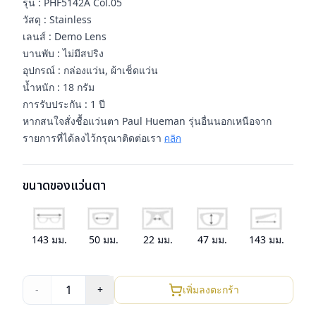
รุ่น : PHF5142A Col.05
วัสดุ : Stainless
เลนส์ : Demo Lens
บานพับ : ไม่มีสปริง
อุปกรณ์ : กล่องแว่น, ผ้าเช็ดแว่น
น้ำหนัก : 18 กรัม
การรับประกัน : 1 ปี
หากสนใจสั่งชื้อแว่นตา Paul Hueman รุ่นอื่นนอกเหนือจาก
รายการที่ได้ลงไว้กรุณาติดต่อเรา
คลิก
ขนาดของแว่นตา
143
มม.
50
มม.
22
มม.
47
มม.
143
มม.
1
-
+
เพิ่มลงตะกร้า