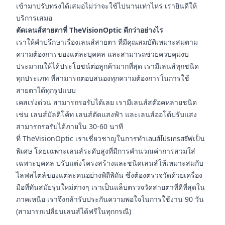
เข้ามาปรับทรงได้เสมอไม่ว่าจะใช้ไปนานเท่าไหร่ เรายินดีให้
บริการเสมอ
ตัดเลนส์สายตาที่ TheVisionOptic ดีกว่าอย่างไร
เราให้คำปรึกษาเรื่องเลนส์สายตา ที่มีคุณสมบัติเหมาะสมตาม
ความต้องการของแต่ละบุคคล และสามารถช่วยควบคุมงบ
ประมาณให้ได้ประโยชน์ต่อลูกค้ามากที่สุด เรามีเลนส์ทุกชนิด
ทุกประเภท ที่สามารถตอบสนองทุกความต้องการในการใช้
สายตาได้ทุกรูปแบบ
เคสเร่งด่วน สามารถรอรับได้เลย เรามีเลนส์สต๊อคหลายชนิด
เช่น เลนส์มัลติโค้ท เลนส์ตัดแสงฟ้า และเลนส์ออโต้ปรับแสง
สามารถรอรับได้ภายใน 30-60 นาที
ที่ TheVisionOptic เราเชี่ยวชาญในการทำ
เลนส์โปรเกรสซีฟ
เป็น
พิเศษ โดยเฉพาะเลนส์ระดับสูงที่มีการคำนวณค่าการสวมใส่
เฉพาะบุคคล ปรับแต่งโครงสร้างและชนิดเลนส์ให้เหมาะสมกับ
ไลฟสไตล์ของแต่ละคนอย่างพิถีพิถัน ซึ่งต้องตรวจวัดด้วยเครื่อง
มือที่ทันสมัยรุ่นใหม่ต่างๆ เราเป็นแล็บตรวจวัดสายตาที่ดีที่สุดใน
ภาคเหนือ เราจึงกล้ารับประกันความพอใจในการใช้งาน 90 วัน
(สามารถเปลี่ยนเลนส์ได้ฟรีในทุกกรณี)