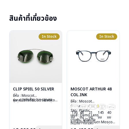
สินค้าที่เกี่ยวข้อง
In Stock
In Stock
CLIP SPIEL 50 SILVER
MOSCOT ARTHUR 48
COL.INK
ยี่ห้อ : Moscot
รุ่น : CLIP SPIEL 50 SILVER
หากสนใจสั่งชื้อแว่นตา Moscot
ยี่ห้อ : Moscot
วัสดุ : Metal
รุ่นอื่นนอกเหนือจากรายการที่ได้
รุ่น : Arthur 48
Col.ink
เลนส์ : กันแดดสีเขียว G-15
ลงไว้กรุณาติดต่อเรา
คลิก
วัสดุ : Plastic
135
48
21
145
40
Lenses
เลนส์ : Demo Lens
มม
มม
มม
มม
มม
น้ำหนัก : 16 กรัม
บานพับ : ไม่มีสปริง
หากสนใจสั่งชื้อแว่นตา Moscot
อุปกรณ์ : ซองหนัง
น้ำหนัก : 24 กรัม
รุ่นอื่นนอกเหนือจากรายการที่ได้
การรับประกัน : 1 ปี