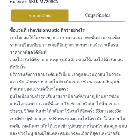
หมายเลข SKU:
M7208C5
ข้อมูลเพิ่มเติม
รายละเอียด
ชื้อแว่นที่ TheVisionOptic ดีกว่าอย่างไร
เราไม่ยอมให้ใครขายถูกกว่า ราคาแว่นตาทุกชิ้นสามารถเช็ค
ราคาเปรียบเทียบ หากเจอที่อื่นถูกกว่าสามารถแจ้งเราเพื่อรับ
ราคาถูกที่สุดได้ทันที
ลองใส่จริงได้ที่ร้าน แว่นทุกรุ่นมีสต๊อคของให้ลองใส่ได้จริงก่อน
ตัดสินใจ
บริการหลังการขายระดับพรีเมี่ยม เราดูแลแว่นทุกอัน ไม่ว่าจะ
แตก หัก เสียทรง หากอยู่ในประกันเราจะช่วยส่งเคลมกับศูนย์
ตัวแทนของแบรนด์นั้นๆโดยตรง
อุ่นใจเมื่อแว่นชำรุดเสียหาย เรามีช่างที่ชำนาญด้านการซ่อม
แว่นโดยเฉพาะ แว่นที่ซื้อจาก TheVisionOptic ไปนั้น เราจะ
ช่วยชุบชีวิตแว่นเก่าให้กลับมาใช้งานได้อีกครั้ง
รีวิวการเซอร์วิส
เรามีช่างผู้ชำนาญการปรับทรงของแว่นให้ได้ระดับ ใส่สบาย ไม่
กดทับ เทคนิคการดัดให้แว่นเข้ารูปกับขนาดใบหน้า สันจมูก ขมับ
และช่วงใบหู ของผู้ใส่แต่ละคนอย่างละเอียดที่สุด และนำกลับ