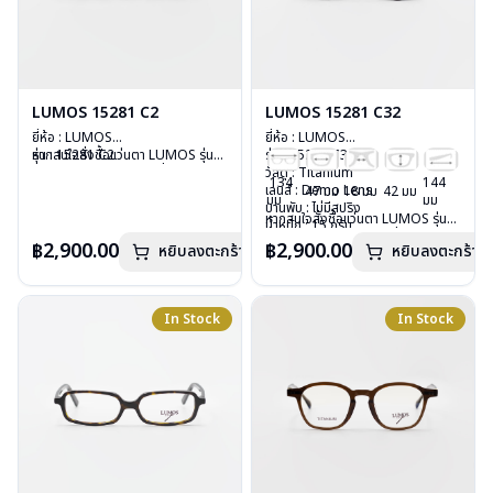
LUMOS 15281 C2
LUMOS 15281 C32
ยี่ห้อ : LUMOS
ยี่ห้อ : LUMOS
รุ่น : 15281 C2
หากสนใจสั่งชื้อแว่นตา LUMOS รุ่น
รุ่น : 15281 C32
วัสดุ : Titanium
อื่นนอกเหนือจากรายการที่ได้ลงไว้
วัสดุ : Titanium
134
144
เลนส์ : Demo Lens
กรุณาติดต่อเรา
คลิก
เลนส์ : Demo Lens
47 มม
18 มม
42 มม
มม
มม
บานพับ : ไม่มีสปริง
บานพับ : ไม่มีสปริง
หากสนใจสั่งชื้อแว่นตา LUMOS รุ่น
น้ำหนัก : 15 กรัม
น้ำหนัก : 15 กรัม
อื่นนอกเหนือจากรายการที่ได้ลงไว้
อุปกรณ์ : กล่องแว่น , ผ้าเช็ดแว่น
อุปกรณ์ : กล่องแว่น , ผ้าเช็ดแว่น
฿2,900.00
฿2,900.00
หยิบลงตะกร้า
หยิบลงตะกร้า
กรุณาติดต่อเรา
คลิก
การรับประกัน : 2 ปี
การรับประกัน : 2 ปี
In Stock
In Stock