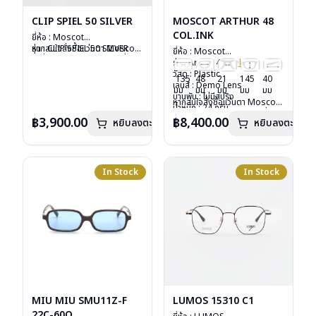
CLIP SPIEL 50 SILVER
MOSCOT ARTHUR 48
COL.INK
ยี่ห้อ : Moscot
รุ่น : CLIP SPIEL 50 SILVER
หากสนใจสั่งชื้อแว่นตา Moscot
ยี่ห้อ : Moscot
วัสดุ : Metal
รุ่นอื่นนอกเหนือจากรายการที่ได้
รุ่น : Arthur 48
Col.ink
เลนส์ : กันแดดสีเขียว G-15
ลงไว้กรุณาติดต่อเรา
คลิก
วัสดุ : Plastic
135
48
21
145
40
Lenses
เลนส์ : Demo Lens
มม
มม
มม
มม
มม
น้ำหนัก : 16 กรัม
บานพับ : ไม่มีสปริง
หากสนใจสั่งชื้อแว่นตา Moscot
อุปกรณ์ : ซองหนัง
น้ำหนัก : 24 กรัม
รุ่นอื่นนอกเหนือจากรายการที่ได้
การรับประกัน : 1 ปี
อุปกรณ์ : กล่องแว่น, กล่อง
฿3,900.00
฿8,400.00
หยิบลงตะกร้า
หยิบลงตะกร้า
ลงไว้กรุณาติดต่อเรา
คลิก
กระดาษ, ผ้าเช็ดแว่น
การรับประกัน : 1 ปี
In Stock
In Stock
MIU MIU SMU11Z-F
LUMOS 15310 C1
22C-60O