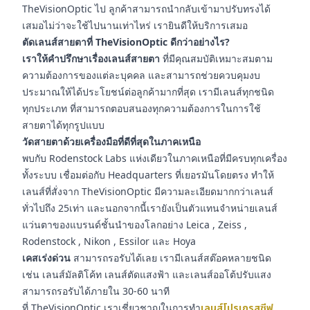
TheVisionOptic ไป ลูกค้าสามารถนำกลับเข้ามาปรับทรงได้
เสมอไม่ว่าจะใช้ไปนานเท่าไหร่ เรายินดีให้บริการเสมอ
ตัดเลนส์สายตาที่ TheVisionOptic ดีกว่าอย่างไร?
เราให้คำปรึกษาเรื่องเลนส์สายตา
ที่มีคุณสมบัติเหมาะสมตาม
ความต้องการของแต่ละบุคคล และสามารถช่วยควบคุมงบ
ประมาณให้ได้ประโยชน์ต่อลูกค้ามากที่สุด เรามีเลนส์ทุกชนิด
ทุกประเภท ที่สามารถตอบสนองทุกความต้องการในการใช้
สายตาได้ทุกรูปแบบ
วัดสายตาด้วยเครื่องมือที่ดีที่สุดในภาคเหนือ
พบกับ Rodenstock Labs แห่งเดียวในภาคเหนือที่มีครบทุกเครื่อง
ทั้งระบบ เชื่อมต่อกับ Headquarters ที่เยอรมันโดยตรง ทำให้
เลนส์ที่สั่งจาก TheVisionOptic มีความละเอียดมากกว่าเลนส์
ทั่วไปถึง 25เท่า และนอกจากนี้เรายังเป็นตัวแทนจำหน่ายเลนส์
แว่นตาของแบรนด์ชั้นนำของโลกอย่าง Leica , Zeiss ,
Rodenstock , Nikon , Essilor และ Hoya
เคสเร่งด่วน
สามารถรอรับได้เลย เรามีเลนส์สต๊อคหลายชนิด
เช่น เลนส์มัลติโค้ท เลนส์ตัดแสงฟ้า และเลนส์ออโต้ปรับแสง
สามารถรอรับได้ภายใน 30-60 นาที
ที่ TheVisionOptic เราเชี่ยวชาญในการทำ
เลนส์โปรเกรสซีฟ