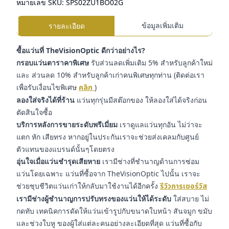
หมายเลข SKU:
SPS02ZU1BO02G
ข้อมูลเพิ่มเติม
รายละเอียด
ซื้อแว่นที่ TheVisionOptic ดีกว่าอย่างไร?
กรอบแว่นตาราคาพิเศษ
รับส่วนลดเพิ่มเติม 5% สำหรับลูกค้าใหม่
และ ส่วนลด 10% สำหรับลูกค้าเก่าคนพิเศษทุกท่าน (ติดต่อเรา
เพื่อรับเงื่อนไขพิเศษ
คลิก
)
ลองใส่จริงได้ที่ร้าน
แว่นทุกรุ่นมีสต๊อกของ ให้ลองใส่ได้จริงก่อน
ตัดสินใจซื้อ
บริการหลังการขายระดับพรีเมี่ยม
เราดูแลแว่นทุกอัน ไม่ว่าจะ
แตก หัก เสียทรง หากอยู่ในประกันเราจะช่วยส่งเคลมกับศูนย์
ตัวแทนของแบรนด์นั้นๆโดยตรง
อุ่นใจเมื่อแว่นชำรุดเสียหาย
เรามีช่างที่ชำนาญด้านการซ่อม
แว่นโดยเฉพาะ แว่นที่ซื้อจาก TheVisionOptic ไปนั้น เราจะ
ช่วยชุบชีวิตแว่นเก่าให้กลับมาใช้งานได้อีกครั้ง
รีวิวการเซอร์วิส
เรามีช่างผู้ชำนาญการปรับทรงของแว่นให้ได้ระดับ
ใส่สบาย ไม่
กดทับ เทคนิคการดัดให้แว่นเข้ารูปกับขนาดใบหน้า สันจมูก ขมับ
และช่วงใบหู ของผู้ใส่แต่ละคนอย่างละเอียดที่สุด แว่นที่ซื้อกับ