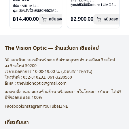
ยี่ห้อ : LUMOS
รุ่น : 15310 C1
หากสนใจสั่งชื้อแว่นตา LUMOS
ยี่ห้อ : MIU MIU
วัสดุ : Titanium
รุ่นอื่นนอกเหนือจากรายการที่ได้
รุ่น : SMU11Z-F 22C-60O
หากสนใจสั่งชื้อแว่นตา MIU MIU
เลนส์ : Demo Lens
ลงไว้กรุณาติดต่อเรา
คลิก
วัสดุ : Plastic
รุ่นอื่นนอกเหนือจากรายการที่ได้
฿14,400.00
฿2,900.00
หยิบลงตะกร้า
บานพับ : ไม่มีสปริง
หยิบลงตะกร้า
เลนส์ : กันแดดสีฟ้า
ลงไว้กรุณาติดต่อเรา
คลิก
น้ำหนัก : 16 กรัม
บานพับ : ไม่มีสปริง
อุปกรณ์ : กล่องแว่น , ผ้าเช็ดแว่น
น้ำหนัก : 24 กรัม
การรับประกัน : 2 ปี
อุปกรณ์ : กล่องแว่น , ผ้าเช็ดแว่น
การรับประกัน : 1 ปี
The Vision Optic — ร้านแว่นตา เชียงใหม่
30 ถนนนิมมานเหมินทร์ ซอย 6
ตำบลสุเทพ อำเภอเมืองเชียงใหม่
จ.
เชียงใหม่
50200
เวลาเปิดทำการ 10.00-19.00 น. (เปิดบริการทุกวัน)
โทรศัพท์ :
052-010232
,
061-3280560
อีเมล :
thevisionoptic@gmail.com
จอดรถที่ลานจอดตรงข้ามร้าน หรือจอดภายในโครงการปันนา ได้ฟรี
มีที่จอดแน่นอน 100%
Facebook
Instagram
YouTube
LINE
เกี่ยวกับเรา