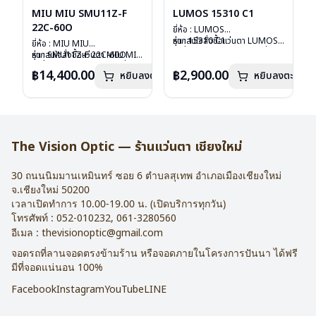
MIU MIU SMU11Z-F
LUMOS 15310 C1
22C-60O
ยี่ห้อ : LUMOS
รุ่น : 15310 C1
หากสนใจสั่งชื้อแว่นตา LUMOS
ยี่ห้อ : MIU MIU
วัสดุ : Titanium
รุ่นอื่นนอกเหนือจากรายการที่ได้
รุ่น : SMU11Z-F 22C-60O
หากสนใจสั่งชื้อแว่นตา MIU MIU
เลนส์ : Demo Lens
ลงไว้กรุณาติดต่อเรา
คลิก
วัสดุ : Plastic
รุ่นอื่นนอกเหนือจากรายการที่ได้
฿14,400.00
฿2,900.00
หยิบลงตะกร้า
บานพับ : ไม่มีสปริง
หยิบลงตะกร้า
เลนส์ : กันแดดสีฟ้า
ลงไว้กรุณาติดต่อเรา
คลิก
น้ำหนัก : 16 กรัม
บานพับ : ไม่มีสปริง
อุปกรณ์ : กล่องแว่น , ผ้าเช็ดแว่น
น้ำหนัก : 24 กรัม
การรับประกัน : 2 ปี
อุปกรณ์ : กล่องแว่น , ผ้าเช็ดแว่น
การรับประกัน : 1 ปี
The Vision Optic — ร้านแว่นตา เชียงใหม่
30 ถนนนิมมานเหมินทร์ ซอย 6
ตำบลสุเทพ อำเภอเมืองเชียงใหม่
จ.
เชียงใหม่
50200
เวลาเปิดทำการ 10.00-19.00 น. (เปิดบริการทุกวัน)
โทรศัพท์ :
052-010232
,
061-3280560
อีเมล :
thevisionoptic@gmail.com
จอดรถที่ลานจอดตรงข้ามร้าน หรือจอดภายในโครงการปันนา ได้ฟรี
มีที่จอดแน่นอน 100%
Facebook
Instagram
YouTube
LINE