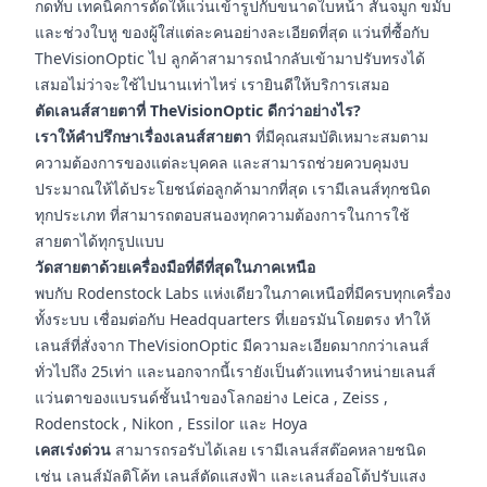
กดทับ เทคนิคการดัดให้แว่นเข้ารูปกับขนาดใบหน้า สันจมูก ขมับ
และช่วงใบหู ของผู้ใส่แต่ละคนอย่างละเอียดที่สุด แว่นที่ซื้อกับ
TheVisionOptic ไป ลูกค้าสามารถนำกลับเข้ามาปรับทรงได้
เสมอไม่ว่าจะใช้ไปนานเท่าไหร่ เรายินดีให้บริการเสมอ
ตัดเลนส์สายตาที่ TheVisionOptic ดีกว่าอย่างไร?
เราให้คำปรึกษาเรื่องเลนส์สายตา
ที่มีคุณสมบัติเหมาะสมตาม
ความต้องการของแต่ละบุคคล และสามารถช่วยควบคุมงบ
ประมาณให้ได้ประโยชน์ต่อลูกค้ามากที่สุด เรามีเลนส์ทุกชนิด
ทุกประเภท ที่สามารถตอบสนองทุกความต้องการในการใช้
สายตาได้ทุกรูปแบบ
วัดสายตาด้วยเครื่องมือที่ดีที่สุดในภาคเหนือ
พบกับ Rodenstock Labs แห่งเดียวในภาคเหนือที่มีครบทุกเครื่อง
ทั้งระบบ เชื่อมต่อกับ Headquarters ที่เยอรมันโดยตรง ทำให้
เลนส์ที่สั่งจาก TheVisionOptic มีความละเอียดมากกว่าเลนส์
ทั่วไปถึง 25เท่า และนอกจากนี้เรายังเป็นตัวแทนจำหน่ายเลนส์
แว่นตาของแบรนด์ชั้นนำของโลกอย่าง Leica , Zeiss ,
Rodenstock , Nikon , Essilor และ Hoya
เคสเร่งด่วน
สามารถรอรับได้เลย เรามีเลนส์สต๊อคหลายชนิด
เช่น เลนส์มัลติโค้ท เลนส์ตัดแสงฟ้า และเลนส์ออโต้ปรับแสง