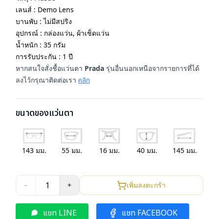
เลนส์ : Demo Lens
บานพับ : ไม่มีสปริง
อุปกรณ์ : กล่องแว่น, ผ้าเช็ดแว่น
น้ำหนัก : 35 กรัม
การรับประกัน : 1 ปี
หากสนใจสั่งชื้อแว่นตา
Prada
รุ่นอื่นนอกเหนือจากรายการที่ได้
ลงไว้กรุณาติดต่อเรา
คลิก
ขนาดของแว่นตา
143
มม.
55
มม.
16
มม.
40
มม.
145
มม.
1
-
+
เพิ่มลงตะกร้า
แชท LINE
แชท FACEBOOK