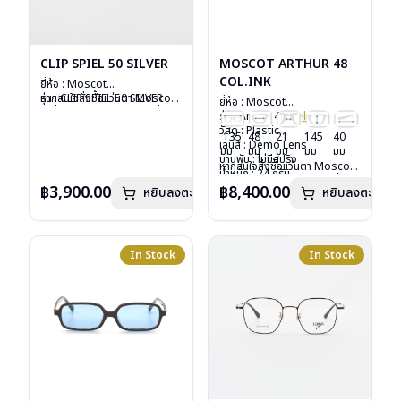
CLIP SPIEL 50 SILVER
MOSCOT ARTHUR 48
COL.INK
ยี่ห้อ : Moscot
รุ่น : CLIP SPIEL 50 SILVER
หากสนใจสั่งชื้อแว่นตา Moscot
ยี่ห้อ : Moscot
วัสดุ : Metal
รุ่นอื่นนอกเหนือจากรายการที่ได้
รุ่น : Arthur 48
Col.ink
เลนส์ : กันแดดสีเขียว G-15
ลงไว้กรุณาติดต่อเรา
คลิก
วัสดุ : Plastic
135
48
21
145
40
Lenses
เลนส์ : Demo Lens
มม
มม
มม
มม
มม
น้ำหนัก : 16 กรัม
บานพับ : ไม่มีสปริง
หากสนใจสั่งชื้อแว่นตา Moscot
อุปกรณ์ : ซองหนัง
น้ำหนัก : 24 กรัม
รุ่นอื่นนอกเหนือจากรายการที่ได้
การรับประกัน : 1 ปี
อุปกรณ์ : กล่องแว่น, กล่อง
฿3,900.00
฿8,400.00
หยิบลงตะกร้า
หยิบลงตะกร้า
ลงไว้กรุณาติดต่อเรา
คลิก
กระดาษ, ผ้าเช็ดแว่น
การรับประกัน : 1 ปี
In Stock
In Stock