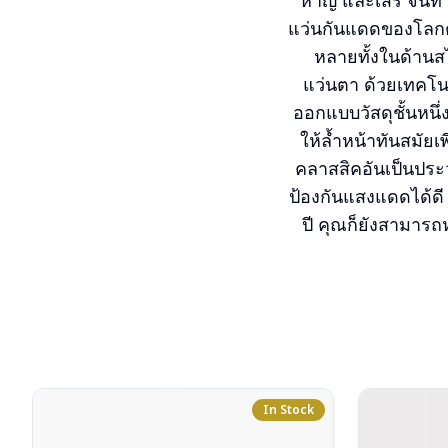
หาญ และเสรี จนทำใ
แว่นกันแดดของโลกตล
หลายทั้งในด้านส
แว่นตา ด้วยเทคโ
ออกแบบวัสดุชั้นหนึ่
ให้ล้ำหน้าทันสมัย
คลาสสิคอันเป็นประ
ป้องกันแสงแดดได้ดี 
ปี คุณก็ยังสามารถห
In Stock