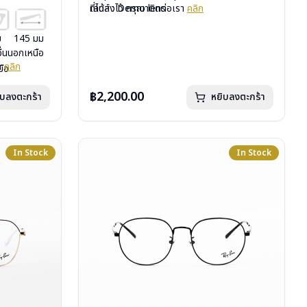
เลนส์ : Demo lens
ที่ได้ลงไว้ กรุณาติดต่อเรา
คลิก
บานพับ : ไม่มีสปริง
น้ำหนัก : 18 กรัม
ม
145 มม
อุปกรณ์ : กล่องแว่น, ผ้าเช็ดแว่น, คู่มือ
อื่นนอกเหนือ
การรับประกัน : 2 ปี (ประกันศูนย์ Luxottica)
รา
คลิก
มือ
uxottica)
฿2,200.00
ิบลงตะกร้า
หยิบลงตะกร้า
In Stock
In Stock