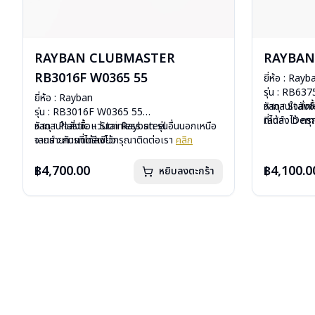
RAYBAN CLUBMASTER
RAYBAN 
RB3016F W0365 55
ยี่ห้อ : Rayb
รุ่น : RB63
ยี่ห้อ : Rayban
วัสดุ : Stain
หากสนใจสั่งช
รุ่น : RB3016F W0365 55
เลนส์ : De
ที่ได้ลงไว้ ก
วัสดุ : Plastic – Stainless steel
หากสนใจสั่งชื้อแว่นตา Rayban รุ่นอื่นนอกเหนือ
บานพับ : ไม่ม
เลนส์ : กันแดดสีเขียว
จากรายการที่ได้ลงไว้กรุณาติดต่อเรา
คลิก
น้ำหนัก : 20 
บานพับ : ไม่มีสปริง
อุปกรณ์ : กล่อ
น้ำหนัก : 42 กรัม
฿4,700.00
฿4,100.0
หยิบลงตะกร้า
การรับประกัน 
อุปกรณ์ : กล่องแว่น, ผ้าเช็ดแว่น, คู่มือ
การรับประกัน : 2 ปี (ประกันศูนย์ Luxottica)