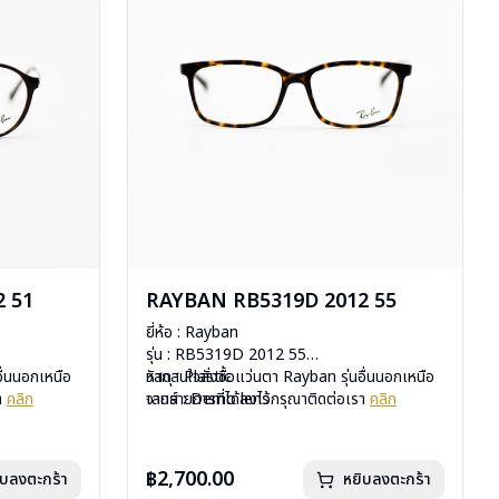
 51
RAYBAN RB5319D 2012 55
ยี่ห้อ : Rayban
รุ่น : RB5319D 2012 55
อื่นนอกเหนือ
วัสดุ : Plastic
หากสนใจสั่งชื้อแว่นตา Rayban รุ่นอื่นนอกเหนือ
รา
คลิก
เลนส์ : Demo lens
จากรายการที่ได้ลงไว้กรุณาติดต่อเรา
คลิก
บานพับ : ไม่มีสปริง
น้ำหนัก : 24 กรัม
มือ
อุปกรณ์ : กล่องแว่น, ผ้าเช็ดแว่น, คู่มือ
฿2,700.00
ิบลงตะกร้า
หยิบลงตะกร้า
uxottica)
การรับประกัน : 2 ปี (ประกันศูนย์ Luxottica)