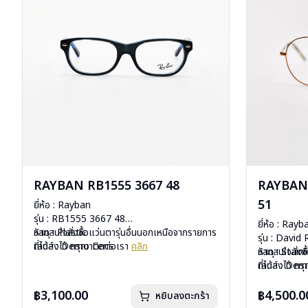
RAYBAN RB1555 3667 48
RAYBAN 
51
ยี่ห้อ : Rayban
รุ่น : RB1555 3667 48
ยี่ห้อ : Rayb
วัสดุ : Plastic
หากสนใจสั่งชื้อแว่นตารุ่นอื่นนอกเหนือจากรายการ
รุ่น : Davi
เลนส์ : Demo Lens
ที่ได้ลงไว้ กรุณาติดต่อเรา
คลิก
วัสดุ : Stain
หากสนใจสั่งช
บานพับ : ไม่มีสปริง
เลนส์ : De
ที่ได้ลงไว้ ก
น้ำหนัก : 24 กรัม
บานพับ : ไม่ม
อุปกรณ์ : กล่องแว่น, ผ้าเช็ดแว่น, คู่มือ
น้ำหนัก : 18 
฿3,100.00
฿4,500.0
หยิบลงตะกร้า
การรับประกัน : 2 ปี (ประกันศูนย์ Luxottica )
อุปกรณ์ : กล่อ