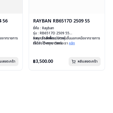
 56
RAYBAN RB6517D 2509 55
ยี่ห้อ : Rayban
รุ่น : RB6517D 2509 55
หนือจากรายการ
วัสดุ : Stainless Steel
หากสนใจสั่งชื้อแว่นตารุ่นอื่นนอกเหนือจากรายการ
เลนส์ : Demo Lens
ที่ได้ลงไว้ กรุณาติดต่อเรา
คลิก
บานพับ : ไม่มีสปริง
น้ำหนัก : 26 กรัม
มือ
อุปกรณ์ : กล่องแว่น, ผ้าเช็ดแว่น, คู่มือ
฿3,500.00
ิบลงตะกร้า
หยิบลงตะกร้า
uxottica )
การรับประกัน : 2 ปี (ประกันศูนย์ Luxottica )