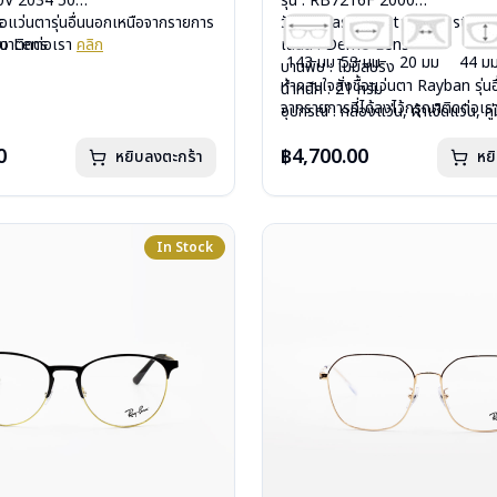
40V 2034 50
รุ่น : RB7216F 2000
c
ื้อแว่นตารุ่นอื่นนอกเหนือจากรายการ
วัสดุ : Plastic – Stainless steel
mo Lens
รุณาติดต่อเรา
คลิก
เลนส์ : Demo Lens
143 มม
53 มม
20 มม
44 ม
ีสปริง
บานพับ : ไม่มีสปริง
หากสนใจสั่งชื้อแว่นตา Rayban รุ่น
กรัม
น้ำหนัก : 21 กรัม
จากรายการที่ได้ลงไว้กรุณาติดต่อเ
งแว่น, ผ้าเช็ดแว่น, คู่มือ
อุปกรณ์ : กล่องแว่น, ผ้าเช็ดแว่น, คู่
: 2 ปี (ประกันศูนย์ Luxottica )
การรับประกัน : 2 ปี (ประกันศูนย์ L
0
฿4,700.00
หยิบลงตะกร้า
หย
In Stock