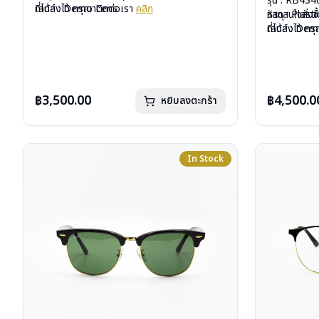
รุ่น : RB43
เลนส์ : Demo Lens
ที่ได้ลงไว้ กรุณาติดต่อเรา
คลิก
วัสดุ : Plasti
หากสนใจสั่งช
บานพับ : ไม่มีสปริง
เลนส์ : De
ที่ได้ลงไว้ ก
น้ำหนัก : 28 กรัม
บานพับ : ไม่ม
อุปกรณ์ : กล่องแว่น, ผ้าเช็ดแว่น, คู่มือ
น้ำหนัก : 36 
การรับประกัน : 2 ปี (ประกันศูนย์ Luxottica )
อุปกรณ์ : กล่อ
การรับประกัน 
฿3,500.00
฿4,500.0
หยิบลงตะกร้า
In Stock