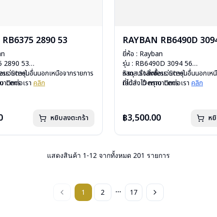
RB6375 2890 53
RAYBAN RB6490D 3094
an
ยี่ห้อ : Rayban
75 2890 53
รุ่น : RB6490D 3094 56
less Steel
ื้อแว่นตารุ่นอื่นนอกเหนือจากรายการ
วัสดุ : Stainless Steel
หากสนใจสั่งชื้อแว่นตารุ่นอื่นนอกเ
mo Lens
รุณาติดต่อเรา
คลิก
เลนส์ : Demo Lens
ที่ได้ลงไว้ กรุณาติดต่อเรา
คลิก
ีสปริง
บานพับ : ไม่มีสปริง
กรัม
น้ำหนัก : 23 กรัม
งแว่น, ผ้าเช็ดแว่น, คู่มือ
อุปกรณ์ : กล่องแว่น, ผ้าเช็ดแว่น, คู่
0
฿3,500.00
หยิบลงตะกร้า
หย
: 2 ปี (ประกันศูนย์ Luxottica )
การรับประกัน : 2 ปี (ประกันศูนย์ L
แสดงสินค้า
1
-
12
จากทั้งหมด
201
รายการ
...
1
2
17