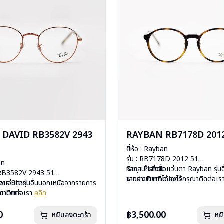
DAVID RB3582V 2943
RAYBAN RB7178D 2012
ยี่ห้อ : Rayban
รุ่น : RB7178D 2012 51
an
วัสดุ : Plastic
หากสนใจสั่งชื้อแว่นตา Rayban รุ่น
d RB3582V 2943 51
เลนส์ : Demo lens
จากรายการที่ได้ลงไว้กรุณาติดต่อเ
less Steel
ื้อแว่นตารุ่นอื่นนอกเหนือจากรายการ
บานพับ : ไม่มีสปริง
mo Lens
รุณาติดต่อเรา
คลิก
น้ำหนัก : 19 กรัม
ีสปริง
อุปกรณ์ : กล่องแว่น, ผ้าเช็ดแว่น, คู่
กรัม
0
฿3,500.00
หยิบลงตะกร้า
หย
การรับประกัน : 2 ปี (ประกันศูนย์ L
งแว่น, ผ้าเช็ดแว่น, คู่มือ