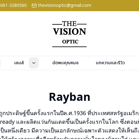
061-3280560
thevisionoptic@gmail.com
เลนส์
นัดพบคุณหมอ
บทความและรีวิว
Rayban
ูกประดิษฐ์ขึ้นครั้งแรกในปีค.ศ.1936 ที่ประเทศสหรัฐอเมริก
cready และผลิตแว่นกันแดดขึ้นเป็นครั้งแรกในโลก ซึ่งตอนน
เป็นหนึ่งเดียว มีความเป็นเอกลักษณ์เฉพาะตัวแสดงให้เห็นถึ