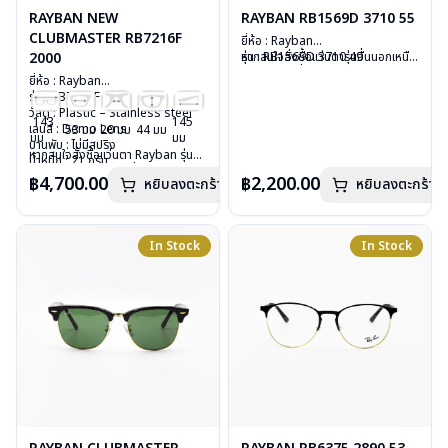
RAYBAN NEW
RAYBAN RB1569D 3710 55
CLUBMASTER RB7216F
ยี่ห้อ : Rayban
2000
รุ่น : RB1569D 3710 49
หากสนใจสั่งชื้อแว่นตารุ่นอื่นนอกเหนือ
วัสดุ : Plastic
จากรายการที่ได้ลงไว้ กรุณาติดต่อเรา
ยี่ห้อ : Rayban
เลนส์ : Demo lens
คลิก
รุ่น : RB7216F 2000
บานพับ : ไม่มีสปริง
วัสดุ : Plastic – Stainless steel
น้ำหนัก : 18 กรัม
143
145
เลนส์ : Demo Lens
53 มม
20 มม
44 มม
อุปกรณ์ : กล่องแว่น, ผ้าเช็ดแว่น, คู่มือ
มม
มม
บานพับ : ไม่มีสปริง
การรับประกัน : 2 ปี (ประกันศูนย์
หากสนใจสั่งชื้อแว่นตา Rayban รุ่นอื่น
น้ำหนัก : 21 กรัม
Luxottica)
นอกเหนือจากรายการที่ได้ลงไว้กรุณา
อุปกรณ์ : กล่องแว่น, ผ้าเช็ดแว่น, คู่มือ
฿4,700.00
฿2,200.00
หยิบลงตะกร้า
หยิบลงตะกร้า
ติดต่อเรา
คลิก
การรับประกัน : 2 ปี (ประกันศูนย์
Luxottica)
In Stock
In Stock