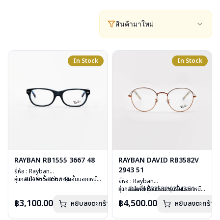
สินค้ามาใหม่
In Stock
In Stock
RAYBAN RB1555 3667 48
RAYBAN DAVID RB3582V
2943 51
ยี่ห้อ : Rayban
รุ่น : RB1555 3667 48
หากสนใจสั่งชื้อแว่นตารุ่นอื่นนอกเหนือ
ยี่ห้อ : Rayban
วัสดุ : Plastic
จากรายการที่ได้ลงไว้ กรุณาติดต่อ
รุ่น : David RB3582V 2943 51
หากสนใจสั่งชื้อแว่นตารุ่นอื่นนอกเหนือ
เลนส์ : Demo Lens
เรา
คลิก
วัสดุ : Stainless Steel
จากรายการที่ได้ลงไว้ กรุณาติดต่อเรา
฿3,100.00
฿4,500.00
บานพับ : ไม่มีสปริง
หยิบลงตะกร้า
หยิบลงตะกร้า
เลนส์ : Demo Lens
คลิก
น้ำหนัก : 24 กรัม
บานพับ : ไม่มีสปริง
อุปกรณ์ : กล่องแว่น, ผ้าเช็ดแว่น, คู่มือ