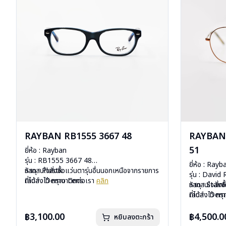
RAYBAN RB1555 3667 48
RAYBAN 
51
ยี่ห้อ : Rayban
รุ่น : RB1555 3667 48
ยี่ห้อ : Rayb
วัสดุ : Plastic
หากสนใจสั่งชื้อแว่นตารุ่นอื่นนอกเหนือจากรายการ
รุ่น : Davi
เลนส์ : Demo Lens
ที่ได้ลงไว้ กรุณาติดต่อเรา
คลิก
วัสดุ : Stain
หากสนใจสั่งช
บานพับ : ไม่มีสปริง
เลนส์ : De
ที่ได้ลงไว้ ก
น้ำหนัก : 24 กรัม
บานพับ : ไม่ม
อุปกรณ์ : กล่องแว่น, ผ้าเช็ดแว่น, คู่มือ
น้ำหนัก : 18 
฿3,100.00
฿4,500.0
หยิบลงตะกร้า
การรับประกัน : 2 ปี (ประกันศูนย์ Luxottica )
อุปกรณ์ : กล่อ