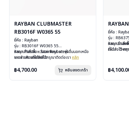
RAYBAN CLUBMASTER
RAYBAN 
RB3016F W0365 55
ยี่ห้อ : Rayb
รุ่น : RB63
ยี่ห้อ : Rayban
วัสดุ : Stain
หากสนใจสั่งช
รุ่น : RB3016F W0365 55
เลนส์ : De
ที่ได้ลงไว้ ก
วัสดุ : Plastic – Stainless steel
หากสนใจสั่งชื้อแว่นตา Rayban รุ่นอื่นนอกเหนือ
บานพับ : ไม่ม
เลนส์ : กันแดดสีเขียว
จากรายการที่ได้ลงไว้กรุณาติดต่อเรา
คลิก
น้ำหนัก : 20 
บานพับ : ไม่มีสปริง
อุปกรณ์ : กล่อ
น้ำหนัก : 42 กรัม
฿4,700.00
฿4,100.0
หยิบลงตะกร้า
การรับประกัน 
อุปกรณ์ : กล่องแว่น, ผ้าเช็ดแว่น, คู่มือ
การรับประกัน : 2 ปี (ประกันศูนย์ Luxottica)