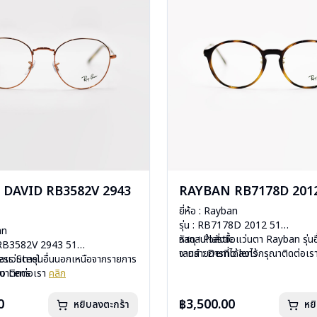
DAVID RB3582V 2943
RAYBAN RB7178D 2012
ยี่ห้อ : Rayban
รุ่น : RB7178D 2012 51
an
วัสดุ : Plastic
หากสนใจสั่งชื้อแว่นตา Rayban รุ่น
d RB3582V 2943 51
เลนส์ : Demo lens
จากรายการที่ได้ลงไว้กรุณาติดต่อเ
less Steel
ื้อแว่นตารุ่นอื่นนอกเหนือจากรายการ
บานพับ : ไม่มีสปริง
mo Lens
รุณาติดต่อเรา
คลิก
น้ำหนัก : 19 กรัม
ีสปริง
อุปกรณ์ : กล่องแว่น, ผ้าเช็ดแว่น, คู่
กรัม
0
฿3,500.00
หยิบลงตะกร้า
หย
การรับประกัน : 2 ปี (ประกันศูนย์ L
งแว่น, ผ้าเช็ดแว่น, คู่มือ