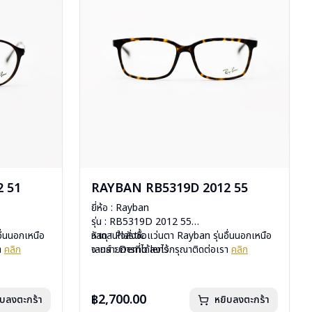
 51
RAYBAN RB5319D 2012 55
ยี่ห้อ : Rayban
รุ่น : RB5319D 2012 55
อื่นนอกเหนือ
วัสดุ : Plastic
หากสนใจสั่งชื้อแว่นตา Rayban รุ่นอื่นนอกเหนือ
รา
คลิก
เลนส์ : Demo lens
จากรายการที่ได้ลงไว้กรุณาติดต่อเรา
คลิก
บานพับ : ไม่มีสปริง
น้ำหนัก : 24 กรัม
มือ
อุปกรณ์ : กล่องแว่น, ผ้าเช็ดแว่น, คู่มือ
฿2,700.00
ิบลงตะกร้า
หยิบลงตะกร้า
uxottica)
การรับประกัน : 2 ปี (ประกันศูนย์ Luxottica)