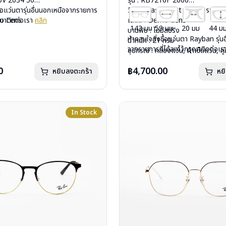
40V 2034 50
รุ่น : RB7216F 2000
c
ื้อแว่นตารุ่นอื่นนอกเหนือจากรายการ
วัสดุ : Plastic – Stainless steel
mo Lens
รุณาติดต่อเรา
คลิก
เลนส์ : Demo Lens
143 มม
53 มม
20 มม
44 ม
ีสปริง
บานพับ : ไม่มีสปริง
หากสนใจสั่งชื้อแว่นตา Rayban รุ่น
กรัม
น้ำหนัก : 21 กรัม
จากรายการที่ได้ลงไว้กรุณาติดต่อเ
งแว่น, ผ้าเช็ดแว่น, คู่มือ
อุปกรณ์ : กล่องแว่น, ผ้าเช็ดแว่น, คู่
: 2 ปี (ประกันศูนย์ Luxottica )
การรับประกัน : 2 ปี (ประกันศูนย์ L
0
฿4,700.00
หยิบลงตะกร้า
หย
In Stock