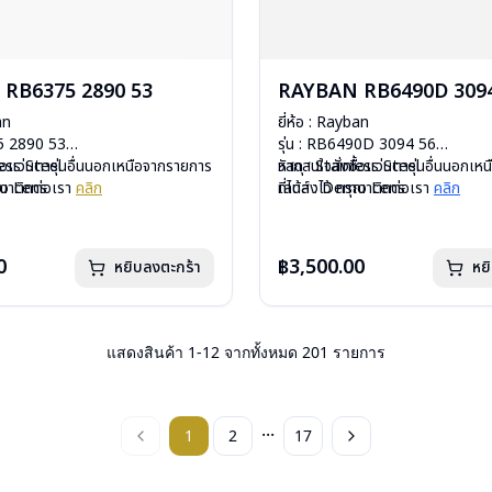
RB6375 2890 53
RAYBAN RB6490D 3094
an
ยี่ห้อ : Rayban
75 2890 53
รุ่น : RB6490D 3094 56
less Steel
ื้อแว่นตารุ่นอื่นนอกเหนือจากรายการ
วัสดุ : Stainless Steel
หากสนใจสั่งชื้อแว่นตารุ่นอื่นนอกเ
mo Lens
รุณาติดต่อเรา
คลิก
เลนส์ : Demo Lens
ที่ได้ลงไว้ กรุณาติดต่อเรา
คลิก
ีสปริง
บานพับ : ไม่มีสปริง
กรัม
น้ำหนัก : 23 กรัม
งแว่น, ผ้าเช็ดแว่น, คู่มือ
อุปกรณ์ : กล่องแว่น, ผ้าเช็ดแว่น, คู่
0
฿3,500.00
หยิบลงตะกร้า
หย
: 2 ปี (ประกันศูนย์ Luxottica )
การรับประกัน : 2 ปี (ประกันศูนย์ L
แสดงสินค้า
1
-
12
จากทั้งหมด
201
รายการ
...
1
2
17