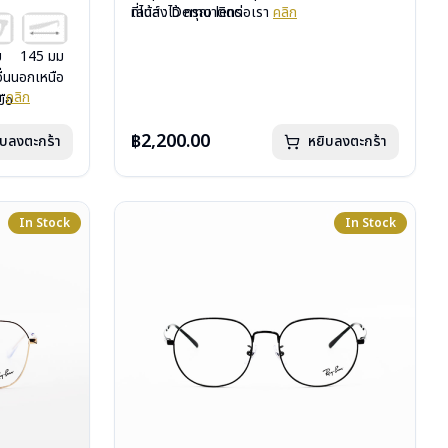
เลนส์ : Demo lens
ที่ได้ลงไว้ กรุณาติดต่อเรา
คลิก
บานพับ : ไม่มีสปริง
น้ำหนัก : 18 กรัม
ม
145 มม
อุปกรณ์ : กล่องแว่น, ผ้าเช็ดแว่น, คู่มือ
อื่นนอกเหนือ
การรับประกัน : 2 ปี (ประกันศูนย์ Luxottica)
รา
คลิก
มือ
uxottica)
฿2,200.00
ิบลงตะกร้า
หยิบลงตะกร้า
In Stock
In Stock