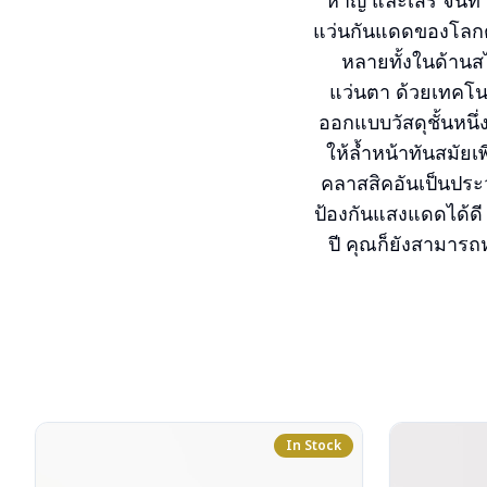
หาญ และเสรี จนทำใ
แว่นกันแดดของโลกตล
หลายทั้งในด้านส
แว่นตา ด้วยเทคโ
ออกแบบวัสดุชั้นหนึ่
ให้ล้ำหน้าทันสมัย
คลาสสิคอันเป็นประ
ป้องกันแสงแดดได้ดี 
ปี คุณก็ยังสามารถห
In Stock