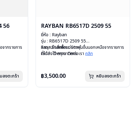
 56
RAYBAN RB6517D 2509 55
ยี่ห้อ : Rayban
รุ่น : RB6517D 2509 55
หนือจากรายการ
วัสดุ : Stainless Steel
หากสนใจสั่งชื้อแว่นตารุ่นอื่นนอกเหนือจากรายการ
เลนส์ : Demo Lens
ที่ได้ลงไว้ กรุณาติดต่อเรา
คลิก
บานพับ : ไม่มีสปริง
น้ำหนัก : 26 กรัม
มือ
อุปกรณ์ : กล่องแว่น, ผ้าเช็ดแว่น, คู่มือ
฿3,500.00
ิบลงตะกร้า
หยิบลงตะกร้า
uxottica )
การรับประกัน : 2 ปี (ประกันศูนย์ Luxottica )