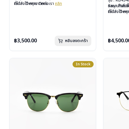
รุ่น : RB43
เลนส์ : Demo Lens
ที่ได้ลงไว้ กรุณาติดต่อเรา
คลิก
วัสดุ : Plasti
หากสนใจสั่งช
บานพับ : ไม่มีสปริง
เลนส์ : De
ที่ได้ลงไว้ ก
น้ำหนัก : 28 กรัม
บานพับ : ไม่ม
อุปกรณ์ : กล่องแว่น, ผ้าเช็ดแว่น, คู่มือ
น้ำหนัก : 36 
การรับประกัน : 2 ปี (ประกันศูนย์ Luxottica )
อุปกรณ์ : กล่อ
การรับประกัน 
฿3,500.00
฿4,500.0
หยิบลงตะกร้า
In Stock