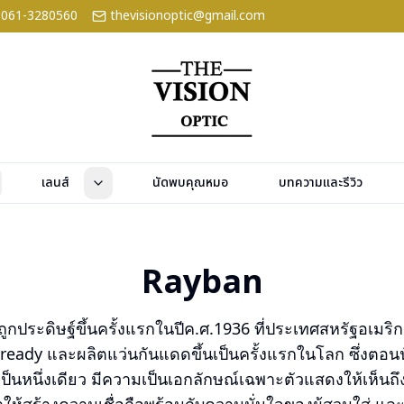
061-3280560
thevisionoptic@gmail.com
เลนส์
นัดพบคุณหมอ
บทความและรีวิว
Rayban
ูกประดิษฐ์ขึ้นครั้งแรกในปีค.ศ.1936 ที่ประเทศสหรัฐอเมริก
cready และผลิตแว่นกันแดดขึ้นเป็นครั้งแรกในโลก ซึ่งตอนน
เป็นหนึ่งเดียว มีความเป็นเอกลักษณ์เฉพาะตัวแสดงให้เห็นถึ