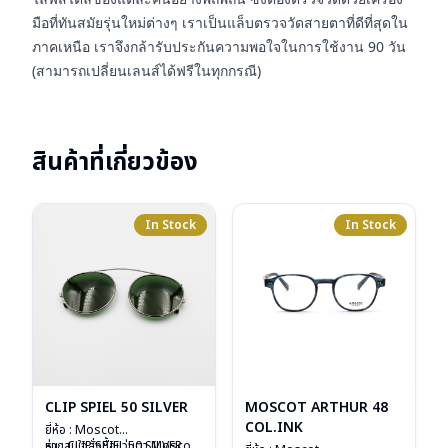
มือที่ทันสมัยรุ่นใหม่ต่างๆ เราเป็นแล็บตรวจวัดสายตาที่ดีที่สุดใน
ภาคเหนือ เราจึงกล้ารับประกันความพอใจในการใช้งาน 90 วัน
(สามารถเปลี่ยนเลนส์ได้ฟรีในทุกกรณี)
สินค้าที่เกี่ยวข้อง
In Stock
In Stock
CLIP SPIEL 50 SILVER
MOSCOT ARTHUR 48
COL.INK
ยี่ห้อ : Moscot
รุ่น : CLIP SPIEL 50 SILVER
หากสนใจสั่งชื้อแว่นตา Moscot