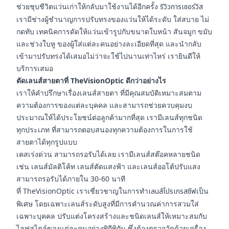
ช่วยชุบชีวิตแว่นเก่าให้กลับมาใช้งานได้อีกครั้ง
รีวิวการเซอร์วิส
เรามีช่างผู้ชำนาญการปรับทรงของแว่นให้ได้ระดับ ใส่สบาย ไม่
กดทับ เทคนิคการดัดให้แว่นเข้ารูปกับขนาดใบหน้า สันจมูก ขมับ
และช่วงใบหู ของผู้ใส่แต่ละคนอย่างละเอียดที่สุด และนำกลับ
เข้ามาปรับทรงได้เสมอไม่ว่าจะใช้ไปนานเท่าไหร่ เรายินดีให้
บริการเสมอ
ตัดเลนส์สายตาที่ TheVisionOptic ดีกว่าอย่างไร
เราให้คำปรึกษาเรื่องเลนส์สายตา ที่มีคุณสมบัติเหมาะสมตาม
ความต้องการของแต่ละบุคคล และสามารถช่วยควบคุมงบ
ประมาณให้ได้ประโยชน์ต่อลูกค้ามากที่สุด เรามีเลนส์ทุกชนิด
ทุกประเภท ที่สามารถตอบสนองทุกความต้องการในการใช้
สายตาได้ทุกรูปแบบ
เคสเร่งด่วน สามารถรอรับได้เลย เรามีเลนส์สต๊อคหลายชนิด
เช่น เลนส์มัลติโค้ท เลนส์ตัดแสงฟ้า และเลนส์ออโต้ปรับแสง
สามารถรอรับได้ภายใน 30-60 นาที
ที่ TheVisionOptic เราเชี่ยวชาญในการทำ
เลนส์โปรเกรสซีฟ
เป็น
พิเศษ โดยเฉพาะเลนส์ระดับสูงที่มีการคำนวณค่าการสวมใส่
เฉพาะบุคคล ปรับแต่งโครงสร้างและชนิดเลนส์ให้เหมาะสมกับ
ไลฟสไตล์ของแต่ละคนอย่างพิถีพิถัน ซึ่งต้องตรวจวัดด้วยเครื่อง