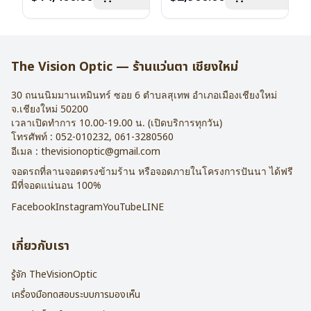
น้ำหนัก : 16 กรัม
บานพับ : ไม่มีสปริง
อุปกรณ์ : กล่องแว่น , ผ้าเช็ดแว่น
น้ำหนัก : 24 กรัม
การรับประกัน : 2 ปี
อุปกรณ์ : กล่องแว่น , ผ้าเช็ดแว่น
การรับประกัน : 1 ปี
The Vision Optic — ร้านแว่นตา เชียงใหม่
30 ถนนนิมมานเหมินทร์ ซอย 6
ตำบลสุเทพ อำเภอเมืองเชียงใหม่
จ.
เชียงใหม่
50200
เวลาเปิดทำการ 10.00-19.00 น. (เปิดบริการทุกวัน)
โทรศัพท์ :
052-010232
,
061-3280560
อีเมล :
thevisionoptic@gmail.com
จอดรถที่ลานจอดตรงข้ามร้าน หรือจอดภายในโครงการปันนา ได้ฟรี
มีที่จอดแน่นอน 100%
Facebook
Instagram
YouTube
LINE
เกี่ยวกับเรา
รู้จัก TheVisionOptic
เครื่องมือทดสอบระบบการมองเห็น