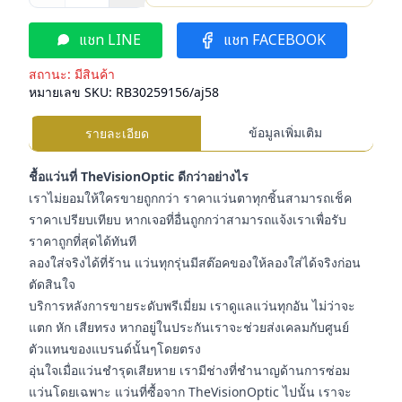
แชท LINE
แชท FACEBOOK
สถานะ:
มีสินค้า
หมายเลข SKU:
RB30259156/aj58
ข้อมูลเพิ่มเติม
รายละเอียด
ชื้อแว่นที่ TheVisionOptic ดีกว่าอย่างไร
เราไม่ยอมให้ใครขายถูกกว่า ราคาแว่นตาทุกชิ้นสามารถเช็ค
ราคาเปรียบเทียบ หากเจอที่อื่นถูกกว่าสามารถแจ้งเราเพื่อรับ
ราคาถูกที่สุดได้ทันที
ลองใส่จริงได้ที่ร้าน แว่นทุกรุ่นมีสต๊อคของให้ลองใส่ได้จริงก่อน
ตัดสินใจ
บริการหลังการขายระดับพรีเมี่ยม เราดูแลแว่นทุกอัน ไม่ว่าจะ
แตก หัก เสียทรง หากอยู่ในประกันเราจะช่วยส่งเคลมกับศูนย์
ตัวแทนของแบรนด์นั้นๆโดยตรง
อุ่นใจเมื่อแว่นชำรุดเสียหาย เรามีช่างที่ชำนาญด้านการซ่อม
แว่นโดยเฉพาะ แว่นที่ซื้อจาก TheVisionOptic ไปนั้น เราจะ