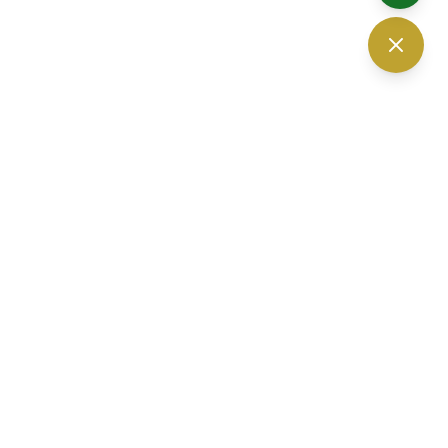
The Vision Optic — ร้านแว่นตา เชียงใหม่
30 ถนนนิมมานเหมินทร์ ซอย 6
ตำบลสุเทพ อำเภอเมืองเชียงใหม่
จ.
เชียงใหม่
50200
เวลาเปิดทำการ 10.00-19.00 น. (เปิดบริการทุกวัน)
โทรศัพท์ :
052-010232
,
061-3280560
อีเมล :
thevisionoptic@gmail.com
จอดรถที่ลานจอดตรงข้ามร้าน หรือจอดภายในโครงการปันนา ได้ฟรี
มีที่จอดแน่นอน 100%
Facebook
Instagram
YouTube
LINE