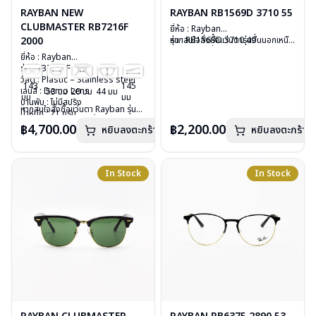
RAYBAN NEW
RAYBAN RB1569D 3710 55
CLUBMASTER RB7216F
ยี่ห้อ : Rayban
2000
รุ่น : RB1569D 3710 49
หากสนใจสั่งชื้อแว่นตารุ่นอื่นนอกเหนือ
วัสดุ : Plastic
จากรายการที่ได้ลงไว้ กรุณาติดต่อเรา
ยี่ห้อ : Rayban
เลนส์ : Demo lens
คลิก
รุ่น : RB7216F 2000
บานพับ : ไม่มีสปริง
วัสดุ : Plastic – Stainless steel
น้ำหนัก : 18 กรัม
143
145
เลนส์ : Demo Lens
53 มม
20 มม
44 มม
อุปกรณ์ : กล่องแว่น, ผ้าเช็ดแว่น, คู่มือ
มม
มม
บานพับ : ไม่มีสปริง
การรับประกัน : 2 ปี (ประกันศูนย์
หากสนใจสั่งชื้อแว่นตา Rayban รุ่นอื่น
น้ำหนัก : 21 กรัม
Luxottica)
นอกเหนือจากรายการที่ได้ลงไว้กรุณา
อุปกรณ์ : กล่องแว่น, ผ้าเช็ดแว่น, คู่มือ
฿4,700.00
฿2,200.00
หยิบลงตะกร้า
หยิบลงตะกร้า
ติดต่อเรา
คลิก
การรับประกัน : 2 ปี (ประกันศูนย์
Luxottica)
In Stock
In Stock