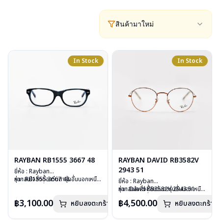
สินค้ามาใหม่
In Stock
In Stock
RAYBAN RB1555 3667 48
RAYBAN DAVID RB3582V
2943 51
ยี่ห้อ : Rayban
รุ่น : RB1555 3667 48
หากสนใจสั่งชื้อแว่นตารุ่นอื่นนอกเหนือ
ยี่ห้อ : Rayban
วัสดุ : Plastic
จากรายการที่ได้ลงไว้ กรุณาติดต่อ
รุ่น : David RB3582V 2943 51
หากสนใจสั่งชื้อแว่นตารุ่นอื่นนอกเหนือ
เลนส์ : Demo Lens
เรา
คลิก
วัสดุ : Stainless Steel
จากรายการที่ได้ลงไว้ กรุณาติดต่อเรา
฿3,100.00
฿4,500.00
บานพับ : ไม่มีสปริง
หยิบลงตะกร้า
หยิบลงตะกร้า
เลนส์ : Demo Lens
คลิก
น้ำหนัก : 24 กรัม
บานพับ : ไม่มีสปริง
อุปกรณ์ : กล่องแว่น, ผ้าเช็ดแว่น, คู่มือ