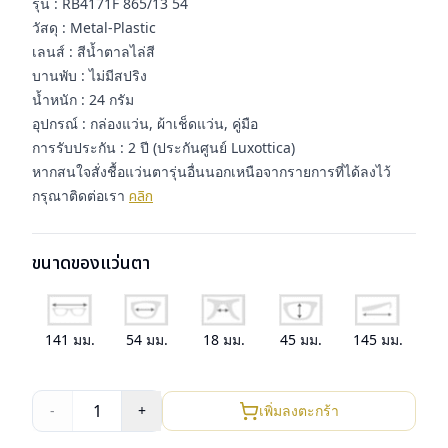
รุ่น : RB4171F 865/13 54
วัสดุ : Metal-Plastic
เลนส์ : สีน้ำตาลไล่สี
บานพับ : ไม่มีสปริง
น้ำหนัก : 24 กรัม
อุปกรณ์ : กล่องแว่น, ผ้าเช็ดแว่น, คู่มือ
การรับประกัน : 2 ปี (ประกันศูนย์ Luxottica)
หากสนใจสั่งชื้อแว่นตารุ่นอื่นนอกเหนือจากรายการที่ได้ลงไว้
กรุณาติดต่อเรา
คลิก
ขนาดของแว่นตา
141
มม.
54
มม.
18
มม.
45
มม.
145
มม.
1
-
+
เพิ่มลงตะกร้า