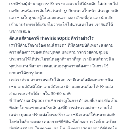
เรามีช่างผู้ชำนาญการปรับทรงของแว่นให้ได้ระดับ ใส่สบาย ไม่
กดทับ เทคนิคการดัดให้แว่นเข้ารูปกับขนาดใบหน้า สันจมูก ขมับ
และช่วงใบหู ของผู้ใส่แต่ละคนอย่างละเอียดที่สุด และนำกลับ
เข้ามาปรับทรงได้เสมอไม่ว่าจะใช้ไปนานเท่าไหร่ เรายินดีให้
บริการเสมอ
ตัดเลนส์สายตาที่ TheVisionOptic ดีกว่าอย่างไร
เราให้คำปรึกษาเรื่องเลนส์สายตา ที่มีคุณสมบัติเหมาะสมตาม
ความต้องการของแต่ละบุคคล และสามารถช่วยควบคุมงบ
ประมาณให้ได้ประโยชน์ต่อลูกค้ามากที่สุด เรามีเลนส์ทุกชนิด
ทุกประเภท ที่สามารถตอบสนองทุกความต้องการในการใช้
สายตาได้ทุกรูปแบบ
เคสเร่งด่วน สามารถรอรับได้เลย เรามีเลนส์สต๊อคหลายชนิด
เช่น เลนส์มัลติโค้ท เลนส์ตัดแสงฟ้า และเลนส์ออโต้ปรับแสง
สามารถรอรับได้ภายใน 30-60 นาที
ที่ TheVisionOptic เราเชี่ยวชาญในการทำ
เลนส์โปรเกรสซีฟ
เป็น
พิเศษ โดยเฉพาะเลนส์ระดับสูงที่มีการคำนวณค่าการสวมใส่
เฉพาะบุคคล ปรับแต่งโครงสร้างและชนิดเลนส์ให้เหมาะสมกับ
ไลฟสไตล์ของแต่ละคนอย่างพิถีพิถัน ซึ่งต้องตรวจวัดด้วยเครื่อง
มือที่ทันสมัยรุ่นใหม่ต่างๆ เราเป็นแล็บตรวจวัดสายตาที่ดีที่สุดใน