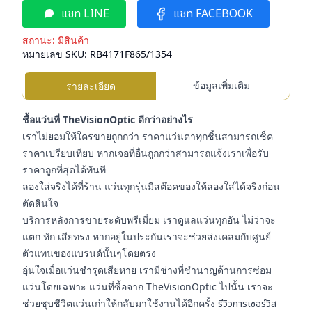
แชท LINE
แชท FACEBOOK
สถานะ:
มีสินค้า
หมายเลข SKU:
RB4171F865/1354
ข้อมูลเพิ่มเติม
รายละเอียด
ชื้อแว่นที่ TheVisionOptic ดีกว่าอย่างไร
เราไม่ยอมให้ใครขายถูกกว่า ราคาแว่นตาทุกชิ้นสามารถเช็ค
ราคาเปรียบเทียบ หากเจอที่อื่นถูกกว่าสามารถแจ้งเราเพื่อรับ
ราคาถูกที่สุดได้ทันที
ลองใส่จริงได้ที่ร้าน แว่นทุกรุ่นมีสต๊อคของให้ลองใส่ได้จริงก่อน
ตัดสินใจ
บริการหลังการขายระดับพรีเมี่ยม เราดูแลแว่นทุกอัน ไม่ว่าจะ
แตก หัก เสียทรง หากอยู่ในประกันเราจะช่วยส่งเคลมกับศูนย์
ตัวแทนของแบรนด์นั้นๆโดยตรง
อุ่นใจเมื่อแว่นชำรุดเสียหาย เรามีช่างที่ชำนาญด้านการซ่อม
แว่นโดยเฉพาะ แว่นที่ซื้อจาก TheVisionOptic ไปนั้น เราจะ
ช่วยชุบชีวิตแว่นเก่าให้กลับมาใช้งานได้อีกครั้ง
รีวิวการเซอร์วิส