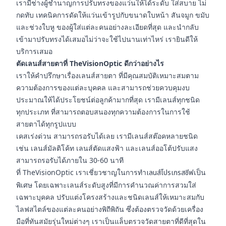
เรามีช่างผู้ชำนาญการปรับทรงของแว่นให้ได้ระดับ ใส่สบาย ไม่
กดทับ เทคนิคการดัดให้แว่นเข้ารูปกับขนาดใบหน้า สันจมูก ขมับ
และช่วงใบหู ของผู้ใส่แต่ละคนอย่างละเอียดที่สุด และนำกลับ
เข้ามาปรับทรงได้เสมอไม่ว่าจะใช้ไปนานเท่าไหร่ เรายินดีให้
บริการเสมอ
ตัดเลนส์สายตาที่ TheVisionOptic ดีกว่าอย่างไร
เราให้คำปรึกษาเรื่องเลนส์สายตา ที่มีคุณสมบัติเหมาะสมตาม
ความต้องการของแต่ละบุคคล และสามารถช่วยควบคุมงบ
ประมาณให้ได้ประโยชน์ต่อลูกค้ามากที่สุด เรามีเลนส์ทุกชนิด
ทุกประเภท ที่สามารถตอบสนองทุกความต้องการในการใช้
สายตาได้ทุกรูปแบบ
เคสเร่งด่วน สามารถรอรับได้เลย เรามีเลนส์สต๊อคหลายชนิด
เช่น เลนส์มัลติโค้ท เลนส์ตัดแสงฟ้า และเลนส์ออโต้ปรับแสง
สามารถรอรับได้ภายใน 30-60 นาที
ที่ TheVisionOptic เราเชี่ยวชาญในการทำ
เลนส์โปรเกรสซีฟ
เป็น
พิเศษ โดยเฉพาะเลนส์ระดับสูงที่มีการคำนวณค่าการสวมใส่
เฉพาะบุคคล ปรับแต่งโครงสร้างและชนิดเลนส์ให้เหมาะสมกับ
ไลฟสไตล์ของแต่ละคนอย่างพิถีพิถัน ซึ่งต้องตรวจวัดด้วยเครื่อง
มือที่ทันสมัยรุ่นใหม่ต่างๆ เราเป็นแล็บตรวจวัดสายตาที่ดีที่สุดใน