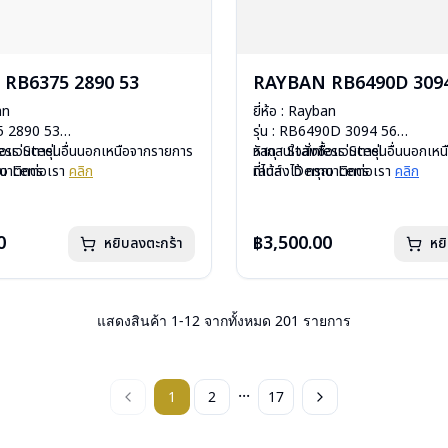
RB6375 2890 53
RAYBAN RB6490D 3094
an
ยี่ห้อ : Rayban
75 2890 53
รุ่น : RB6490D 3094 56
less Steel
ื้อแว่นตารุ่นอื่นนอกเหนือจากรายการ
วัสดุ : Stainless Steel
หากสนใจสั่งชื้อแว่นตารุ่นอื่นนอกเ
mo Lens
รุณาติดต่อเรา
คลิก
เลนส์ : Demo Lens
ที่ได้ลงไว้ กรุณาติดต่อเรา
คลิก
ีสปริง
บานพับ : ไม่มีสปริง
กรัม
น้ำหนัก : 23 กรัม
งแว่น, ผ้าเช็ดแว่น, คู่มือ
อุปกรณ์ : กล่องแว่น, ผ้าเช็ดแว่น, คู่
0
฿3,500.00
หยิบลงตะกร้า
หย
: 2 ปี (ประกันศูนย์ Luxottica )
การรับประกัน : 2 ปี (ประกันศูนย์ L
แสดงสินค้า
1
-
12
จากทั้งหมด
201
รายการ
...
1
2
17