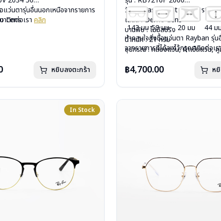
40V 2034 50
รุ่น : RB7216F 2000
c
ื้อแว่นตารุ่นอื่นนอกเหนือจากรายการ
วัสดุ : Plastic – Stainless steel
mo Lens
รุณาติดต่อเรา
คลิก
เลนส์ : Demo Lens
143 มม
53 มม
20 มม
44 ม
ีสปริง
บานพับ : ไม่มีสปริง
หากสนใจสั่งชื้อแว่นตา Rayban รุ่น
กรัม
น้ำหนัก : 21 กรัม
จากรายการที่ได้ลงไว้กรุณาติดต่อเ
งแว่น, ผ้าเช็ดแว่น, คู่มือ
อุปกรณ์ : กล่องแว่น, ผ้าเช็ดแว่น, คู่
: 2 ปี (ประกันศูนย์ Luxottica )
การรับประกัน : 2 ปี (ประกันศูนย์ L
0
฿4,700.00
หยิบลงตะกร้า
หย
In Stock