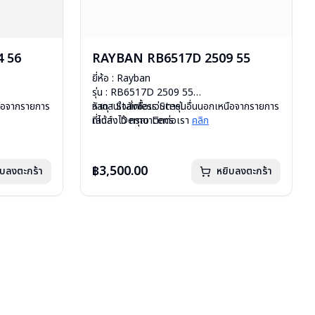
 56
RAYBAN RB6517D 2509 55
ยี่ห้อ : Rayban
รุ่น : RB6517D 2509 55
หนือจากรายการ
วัสดุ : Stainless Steel
หากสนใจสั่งชื้อแว่นตารุ่นอื่นนอกเหนือจากรายการ
เลนส์ : Demo Lens
ที่ได้ลงไว้ กรุณาติดต่อเรา
คลิก
บานพับ : ไม่มีสปริง
น้ำหนัก : 26 กรัม
มือ
อุปกรณ์ : กล่องแว่น, ผ้าเช็ดแว่น, คู่มือ
฿3,500.00
ิบลงตะกร้า
หยิบลงตะกร้า
uxottica )
การรับประกัน : 2 ปี (ประกันศูนย์ Luxottica )