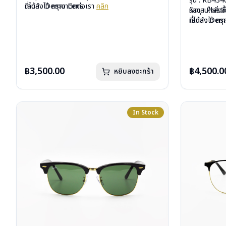
รุ่น : RB43
เลนส์ : Demo Lens
ที่ได้ลงไว้ กรุณาติดต่อเรา
คลิก
วัสดุ : Plasti
หากสนใจสั่งช
บานพับ : ไม่มีสปริง
เลนส์ : De
ที่ได้ลงไว้ ก
น้ำหนัก : 28 กรัม
บานพับ : ไม่ม
อุปกรณ์ : กล่องแว่น, ผ้าเช็ดแว่น, คู่มือ
น้ำหนัก : 36 
การรับประกัน : 2 ปี (ประกันศูนย์ Luxottica )
อุปกรณ์ : กล่อ
การรับประกัน 
฿3,500.00
฿4,500.0
หยิบลงตะกร้า
In Stock