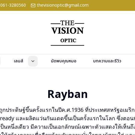
061-3280560
thevisionoptic@gmail.com
เลนส์
นัดพบคุณหมอ
บทความและรีวิว
Rayban
ูกประดิษฐ์ขึ้นครั้งแรกในปีค.ศ.1936 ที่ประเทศสหรัฐอเมริก
cready และผลิตแว่นกันแดดขึ้นเป็นครั้งแรกในโลก ซึ่งตอนน
เป็นหนึ่งเดียว มีความเป็นเอกลักษณ์เฉพาะตัวแสดงให้เห็นถึ