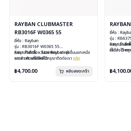
RAYBAN CLUBMASTER
RAYBAN 
RB3016F W0365 55
ยี่ห้อ : Rayb
รุ่น : RB63
ยี่ห้อ : Rayban
วัสดุ : Stain
หากสนใจสั่งช
รุ่น : RB3016F W0365 55
เลนส์ : De
ที่ได้ลงไว้ ก
วัสดุ : Plastic – Stainless steel
หากสนใจสั่งชื้อแว่นตา Rayban รุ่นอื่นนอกเหนือ
บานพับ : ไม่ม
เลนส์ : กันแดดสีเขียว
จากรายการที่ได้ลงไว้กรุณาติดต่อเรา
คลิก
น้ำหนัก : 20 
บานพับ : ไม่มีสปริง
อุปกรณ์ : กล่อ
น้ำหนัก : 42 กรัม
฿4,700.00
฿4,100.0
หยิบลงตะกร้า
การรับประกัน 
อุปกรณ์ : กล่องแว่น, ผ้าเช็ดแว่น, คู่มือ
การรับประกัน : 2 ปี (ประกันศูนย์ Luxottica)