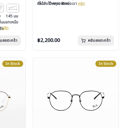
เลนส์ : Demo lens
ที่ได้ลงไว้ กรุณาติดต่อเรา
คลิก
บานพับ : ไม่มีสปริง
น้ำหนัก : 18 กรัม
ม
145 มม
อุปกรณ์ : กล่องแว่น, ผ้าเช็ดแว่น, คู่มือ
อื่นนอกเหนือ
การรับประกัน : 2 ปี (ประกันศูนย์ Luxottica)
รา
คลิก
มือ
uxottica)
฿2,200.00
ิบลงตะกร้า
หยิบลงตะกร้า
In Stock
In Stock