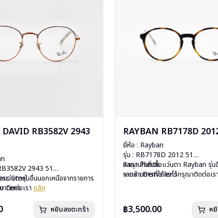
DAVID RB3582V 2943
RAYBAN RB7178D 2012
ยี่ห้อ : Rayban
รุ่น : RB7178D 2012 51
an
วัสดุ : Plastic
หากสนใจสั่งชื้อแว่นตา Rayban รุ่น
d RB3582V 2943 51
เลนส์ : Demo lens
จากรายการที่ได้ลงไว้กรุณาติดต่อเ
less Steel
ื้อแว่นตารุ่นอื่นนอกเหนือจากรายการ
บานพับ : ไม่มีสปริง
mo Lens
รุณาติดต่อเรา
คลิก
น้ำหนัก : 19 กรัม
ีสปริง
อุปกรณ์ : กล่องแว่น, ผ้าเช็ดแว่น, คู่
กรัม
0
฿3,500.00
หยิบลงตะกร้า
หย
การรับประกัน : 2 ปี (ประกันศูนย์ L
งแว่น, ผ้าเช็ดแว่น, คู่มือ