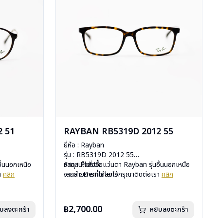
 51
RAYBAN RB5319D 2012 55
ยี่ห้อ : Rayban
รุ่น : RB5319D 2012 55
อื่นนอกเหนือ
วัสดุ : Plastic
หากสนใจสั่งชื้อแว่นตา Rayban รุ่นอื่นนอกเหนือ
รา
คลิก
เลนส์ : Demo lens
จากรายการที่ได้ลงไว้กรุณาติดต่อเรา
คลิก
บานพับ : ไม่มีสปริง
น้ำหนัก : 24 กรัม
มือ
อุปกรณ์ : กล่องแว่น, ผ้าเช็ดแว่น, คู่มือ
฿2,700.00
ิบลงตะกร้า
หยิบลงตะกร้า
uxottica)
การรับประกัน : 2 ปี (ประกันศูนย์ Luxottica)