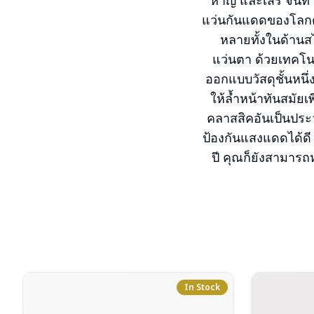
หาญ และเสรี จนทำใ
แว่นกันแดดของโลกตล
หลายทั้งในด้านส
แว่นตา ด้วยเทคโ
ออกแบบวัสดุชั้นหนึ่
ให้ล้ำหน้าทันสมัย
คลาสสิคอันเป็นประ
ป้องกันแสงแดดได้ดี 
ปี คุณก็ยังสามารถห
In Stock