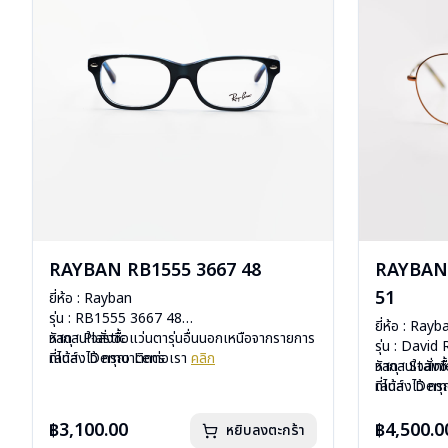
RAYBAN RB1555 3667 48
RAYBAN 
51
ยี่ห้อ : Rayban
รุ่น : RB1555 3667 48
ยี่ห้อ : Rayb
วัสดุ : Plastic
หากสนใจสั่งชื้อแว่นตารุ่นอื่นนอกเหนือจากรายการ
รุ่น : Davi
เลนส์ : Demo Lens
ที่ได้ลงไว้ กรุณาติดต่อเรา
คลิก
วัสดุ : Stain
หากสนใจสั่งช
บานพับ : ไม่มีสปริง
เลนส์ : De
ที่ได้ลงไว้ ก
น้ำหนัก : 24 กรัม
บานพับ : ไม่ม
อุปกรณ์ : กล่องแว่น, ผ้าเช็ดแว่น, คู่มือ
น้ำหนัก : 18 
฿3,100.00
฿4,500.0
หยิบลงตะกร้า
การรับประกัน : 2 ปี (ประกันศูนย์ Luxottica )
อุปกรณ์ : กล่อ