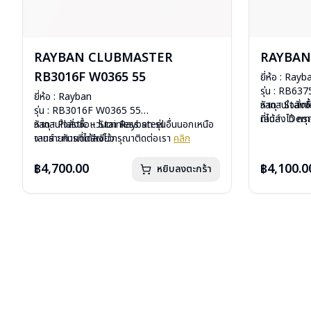
RAYBAN CLUBMASTER
RAYBAN 
RB3016F W0365 55
ยี่ห้อ : Rayb
รุ่น : RB63
ยี่ห้อ : Rayban
วัสดุ : Stain
หากสนใจสั่งช
รุ่น : RB3016F W0365 55
เลนส์ : De
ที่ได้ลงไว้ ก
วัสดุ : Plastic – Stainless steel
หากสนใจสั่งชื้อแว่นตา Rayban รุ่นอื่นนอกเหนือ
บานพับ : ไม่ม
เลนส์ : กันแดดสีเขียว
จากรายการที่ได้ลงไว้กรุณาติดต่อเรา
คลิก
น้ำหนัก : 20 
บานพับ : ไม่มีสปริง
อุปกรณ์ : กล่อ
น้ำหนัก : 42 กรัม
฿4,700.00
฿4,100.0
หยิบลงตะกร้า
การรับประกัน 
อุปกรณ์ : กล่องแว่น, ผ้าเช็ดแว่น, คู่มือ
การรับประกัน : 2 ปี (ประกันศูนย์ Luxottica)