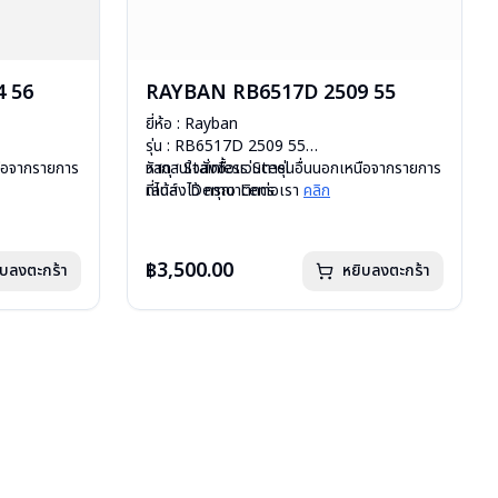
 56
RAYBAN RB6517D 2509 55
ยี่ห้อ : Rayban
รุ่น : RB6517D 2509 55
หนือจากรายการ
วัสดุ : Stainless Steel
หากสนใจสั่งชื้อแว่นตารุ่นอื่นนอกเหนือจากรายการ
เลนส์ : Demo Lens
ที่ได้ลงไว้ กรุณาติดต่อเรา
คลิก
บานพับ : ไม่มีสปริง
น้ำหนัก : 26 กรัม
มือ
อุปกรณ์ : กล่องแว่น, ผ้าเช็ดแว่น, คู่มือ
฿3,500.00
ิบลงตะกร้า
หยิบลงตะกร้า
uxottica )
การรับประกัน : 2 ปี (ประกันศูนย์ Luxottica )