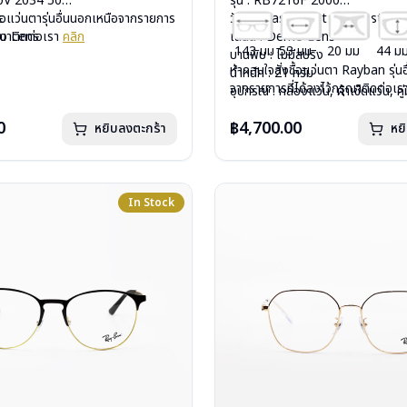
40V 2034 50
รุ่น : RB7216F 2000
c
ื้อแว่นตารุ่นอื่นนอกเหนือจากรายการ
วัสดุ : Plastic – Stainless steel
mo Lens
รุณาติดต่อเรา
คลิก
เลนส์ : Demo Lens
143 มม
53 มม
20 มม
44 ม
ีสปริง
บานพับ : ไม่มีสปริง
หากสนใจสั่งชื้อแว่นตา Rayban รุ่น
กรัม
น้ำหนัก : 21 กรัม
จากรายการที่ได้ลงไว้กรุณาติดต่อเ
งแว่น, ผ้าเช็ดแว่น, คู่มือ
อุปกรณ์ : กล่องแว่น, ผ้าเช็ดแว่น, คู่
: 2 ปี (ประกันศูนย์ Luxottica )
การรับประกัน : 2 ปี (ประกันศูนย์ L
0
฿4,700.00
หยิบลงตะกร้า
หย
In Stock