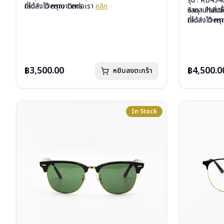
รุ่น : RB43
เลนส์ : Demo Lens
ที่ได้ลงไว้ กรุณาติดต่อเรา
คลิก
วัสดุ : Plasti
หากสนใจสั่งช
บานพับ : ไม่มีสปริง
เลนส์ : De
ที่ได้ลงไว้ ก
น้ำหนัก : 28 กรัม
บานพับ : ไม่ม
อุปกรณ์ : กล่องแว่น, ผ้าเช็ดแว่น, คู่มือ
น้ำหนัก : 36 
การรับประกัน : 2 ปี (ประกันศูนย์ Luxottica )
อุปกรณ์ : กล่อ
การรับประกัน 
฿3,500.00
฿4,500.0
หยิบลงตะกร้า
In Stock