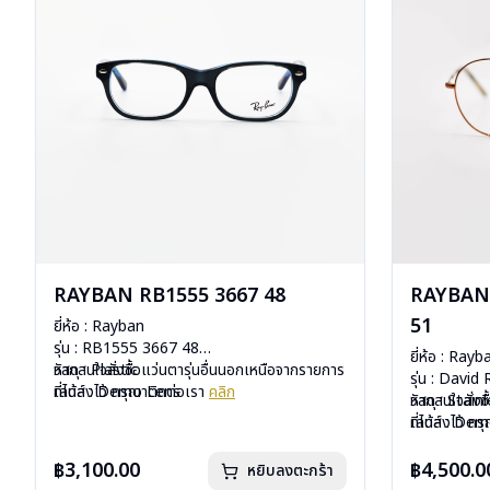
RAYBAN RB1555 3667 48
RAYBAN 
51
ยี่ห้อ : Rayban
รุ่น : RB1555 3667 48
ยี่ห้อ : Rayb
วัสดุ : Plastic
หากสนใจสั่งชื้อแว่นตารุ่นอื่นนอกเหนือจากรายการ
รุ่น : Davi
เลนส์ : Demo Lens
ที่ได้ลงไว้ กรุณาติดต่อเรา
คลิก
วัสดุ : Stain
หากสนใจสั่งช
บานพับ : ไม่มีสปริง
เลนส์ : De
ที่ได้ลงไว้ ก
น้ำหนัก : 24 กรัม
บานพับ : ไม่ม
อุปกรณ์ : กล่องแว่น, ผ้าเช็ดแว่น, คู่มือ
น้ำหนัก : 18 
฿3,100.00
฿4,500.0
หยิบลงตะกร้า
การรับประกัน : 2 ปี (ประกันศูนย์ Luxottica )
อุปกรณ์ : กล่อ