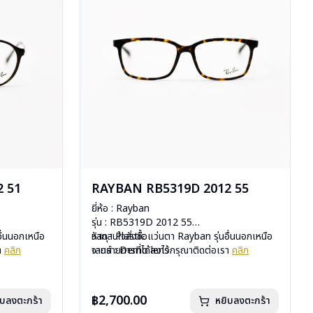
 51
RAYBAN RB5319D 2012 55
ยี่ห้อ : Rayban
รุ่น : RB5319D 2012 55
อื่นนอกเหนือ
วัสดุ : Plastic
หากสนใจสั่งชื้อแว่นตา Rayban รุ่นอื่นนอกเหนือ
รา
คลิก
เลนส์ : Demo lens
จากรายการที่ได้ลงไว้กรุณาติดต่อเรา
คลิก
บานพับ : ไม่มีสปริง
น้ำหนัก : 24 กรัม
มือ
อุปกรณ์ : กล่องแว่น, ผ้าเช็ดแว่น, คู่มือ
฿2,700.00
ิบลงตะกร้า
หยิบลงตะกร้า
uxottica)
การรับประกัน : 2 ปี (ประกันศูนย์ Luxottica)