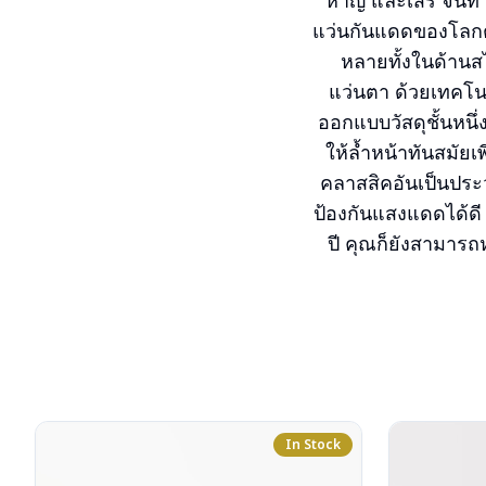
หาญ และเสรี จนทำใ
แว่นกันแดดของโลกตล
หลายทั้งในด้านส
แว่นตา ด้วยเทคโ
ออกแบบวัสดุชั้นหนึ่
ให้ล้ำหน้าทันสมัย
คลาสสิคอันเป็นประ
ป้องกันแสงแดดได้ดี 
ปี คุณก็ยังสามารถห
In Stock