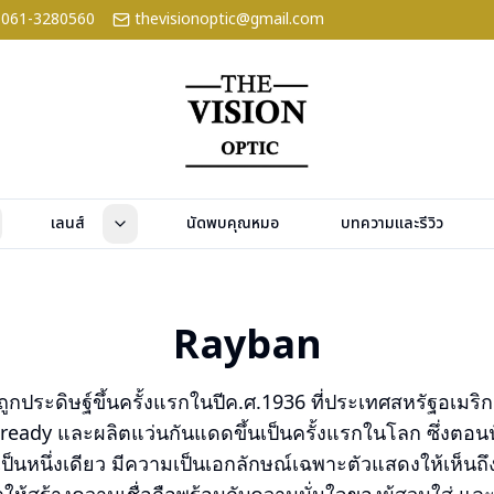
061-3280560
thevisionoptic@gmail.com
เลนส์
นัดพบคุณหมอ
บทความและรีวิว
Rayban
ูกประดิษฐ์ขึ้นครั้งแรกในปีค.ศ.1936 ที่ประเทศสหรัฐอเมริก
cready และผลิตแว่นกันแดดขึ้นเป็นครั้งแรกในโลก ซึ่งตอนน
เป็นหนึ่งเดียว มีความเป็นเอกลักษณ์เฉพาะตัวแสดงให้เห็นถึ