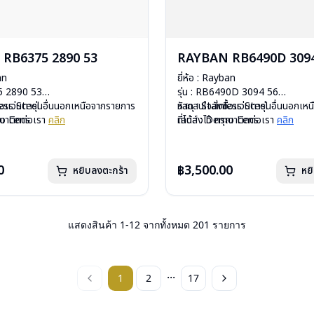
RB6375 2890 53
RAYBAN RB6490D 3094
an
ยี่ห้อ : Rayban
75 2890 53
รุ่น : RB6490D 3094 56
less Steel
ื้อแว่นตารุ่นอื่นนอกเหนือจากรายการ
วัสดุ : Stainless Steel
หากสนใจสั่งชื้อแว่นตารุ่นอื่นนอกเ
mo Lens
รุณาติดต่อเรา
คลิก
เลนส์ : Demo Lens
ที่ได้ลงไว้ กรุณาติดต่อเรา
คลิก
ีสปริง
บานพับ : ไม่มีสปริง
กรัม
น้ำหนัก : 23 กรัม
งแว่น, ผ้าเช็ดแว่น, คู่มือ
อุปกรณ์ : กล่องแว่น, ผ้าเช็ดแว่น, คู่
0
฿3,500.00
หยิบลงตะกร้า
หย
: 2 ปี (ประกันศูนย์ Luxottica )
การรับประกัน : 2 ปี (ประกันศูนย์ L
แสดงสินค้า
1
-
12
จากทั้งหมด
201
รายการ
...
1
2
17