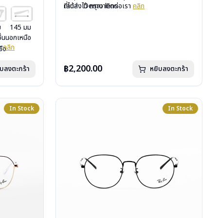
เลนส์ : Demo lens
ที่ได้ลงไว้ กรุณาติดต่อเรา
คลิก
บานพับ : ไม่มีสปริง
น้ำหนัก : 18 กรัม
ม
145 มม
อุปกรณ์ : กล่องแว่น, ผ้าเช็ดแว่น, คู่มือ
อื่นนอกเหนือ
การรับประกัน : 2 ปี (ประกันศูนย์ Luxottica)
รา
คลิก
มือ
uxottica)
฿2,200.00
ิบลงตะกร้า
หยิบลงตะกร้า
In Stock
In Stock