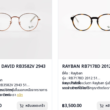
DAVID RB3582V 2943
RAYBAN RB7178D 2012
ยี่ห้อ : Rayban
รุ่น : RB7178D 2012 51
an
วัสดุ : Plastic
หากสนใจสั่งชื้อแว่นตา Rayban รุ่น
d RB3582V 2943 51
เลนส์ : Demo lens
จากรายการที่ได้ลงไว้กรุณาติดต่อเ
less Steel
ื้อแว่นตารุ่นอื่นนอกเหนือจากรายการ
บานพับ : ไม่มีสปริง
mo Lens
รุณาติดต่อเรา
คลิก
น้ำหนัก : 19 กรัม
ีสปริง
อุปกรณ์ : กล่องแว่น, ผ้าเช็ดแว่น, คู่
กรัม
0
฿3,500.00
หยิบลงตะกร้า
หย
การรับประกัน : 2 ปี (ประกันศูนย์ L
งแว่น, ผ้าเช็ดแว่น, คู่มือ