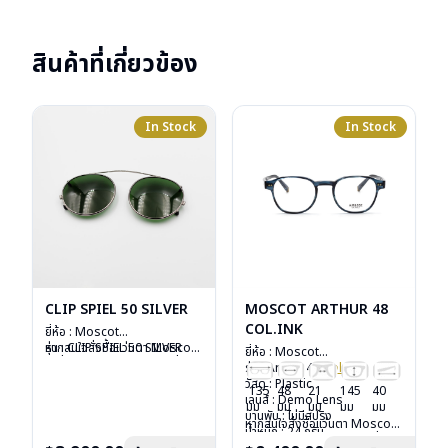
สินค้าที่เกี่ยวข้อง
In Stock
In Stock
CLIP SPIEL 50 SILVER
MOSCOT ARTHUR 48
COL.INK
ยี่ห้อ : Moscot
รุ่น : CLIP SPIEL 50 SILVER
หากสนใจสั่งชื้อแว่นตา Moscot
ยี่ห้อ : Moscot
วัสดุ : Metal
รุ่นอื่นนอกเหนือจากรายการที่ได้
รุ่น : Arthur 48
Col.ink
เลนส์ : กันแดดสีเขียว G-15
ลงไว้กรุณาติดต่อเรา
คลิก
วัสดุ : Plastic
135
48
21
145
40
Lenses
เลนส์ : Demo Lens
มม
มม
มม
มม
มม
น้ำหนัก : 16 กรัม
บานพับ : ไม่มีสปริง
หากสนใจสั่งชื้อแว่นตา Moscot
อุปกรณ์ : ซองหนัง
น้ำหนัก : 24 กรัม
รุ่นอื่นนอกเหนือจากรายการที่ได้
การรับประกัน : 1 ปี