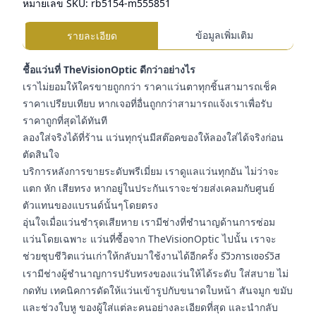
หมายเลข SKU:
rb5154-m555851
ข้อมูลเพิ่มเติม
รายละเอียด
ชื้อแว่นที่ TheVisionOptic ดีกว่าอย่างไร
เราไม่ยอมให้ใครขายถูกกว่า ราคาแว่นตาทุกชิ้นสามารถเช็ค
ราคาเปรียบเทียบ หากเจอที่อื่นถูกกว่าสามารถแจ้งเราเพื่อรับ
ราคาถูกที่สุดได้ทันที
ลองใส่จริงได้ที่ร้าน แว่นทุกรุ่นมีสต๊อคของให้ลองใส่ได้จริงก่อน
ตัดสินใจ
บริการหลังการขายระดับพรีเมี่ยม เราดูแลแว่นทุกอัน ไม่ว่าจะ
แตก หัก เสียทรง หากอยู่ในประกันเราจะช่วยส่งเคลมกับศูนย์
ตัวแทนของแบรนด์นั้นๆโดยตรง
อุ่นใจเมื่อแว่นชำรุดเสียหาย เรามีช่างที่ชำนาญด้านการซ่อม
แว่นโดยเฉพาะ แว่นที่ซื้อจาก TheVisionOptic ไปนั้น เราจะ
ช่วยชุบชีวิตแว่นเก่าให้กลับมาใช้งานได้อีกครั้ง
รีวิวการเซอร์วิส
เรามีช่างผู้ชำนาญการปรับทรงของแว่นให้ได้ระดับ ใส่สบาย ไม่
กดทับ เทคนิคการดัดให้แว่นเข้ารูปกับขนาดใบหน้า สันจมูก ขมับ
และช่วงใบหู ของผู้ใส่แต่ละคนอย่างละเอียดที่สุด และนำกลับ