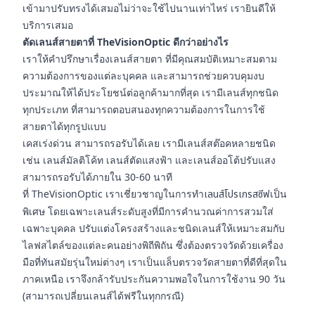
เข้ามาปรับทรงได้เสมอไม่ว่าจะใช้ไปนานเท่าไหร่ เรายินดีให้
บริการเสมอ
ตัดเลนส์สายตาที่ TheVisionOptic ดีกว่าอย่างไร
เราให้คำปรึกษาเรื่องเลนส์สายตา ที่มีคุณสมบัติเหมาะสมตาม
ความต้องการของแต่ละบุคคล และสามารถช่วยควบคุมงบ
ประมาณให้ได้ประโยชน์ต่อลูกค้ามากที่สุด เรามีเลนส์ทุกชนิด
ทุกประเภท ที่สามารถตอบสนองทุกความต้องการในการใช้
สายตาได้ทุกรูปแบบ
เคสเร่งด่วน สามารถรอรับได้เลย เรามีเลนส์สต๊อคหลายชนิด
เช่น เลนส์มัลติโค้ท เลนส์ตัดแสงฟ้า และเลนส์ออโต้ปรับแสง
สามารถรอรับได้ภายใน 30-60 นาที
ที่ TheVisionOptic เราเชี่ยวชาญในการทำ
เลนส์โปรเกรสซีฟ
เป็น
พิเศษ โดยเฉพาะเลนส์ระดับสูงที่มีการคำนวณค่าการสวมใส่
เฉพาะบุคคล ปรับแต่งโครงสร้างและชนิดเลนส์ให้เหมาะสมกับ
ไลฟสไตล์ของแต่ละคนอย่างพิถีพิถัน ซึ่งต้องตรวจวัดด้วยเครื่อง
มือที่ทันสมัยรุ่นใหม่ต่างๆ เราเป็นแล็บตรวจวัดสายตาที่ดีที่สุดใน
ภาคเหนือ เราจึงกล้ารับประกันความพอใจในการใช้งาน 90 วัน
(สามารถเปลี่ยนเลนส์ได้ฟรีในทุกกรณี)