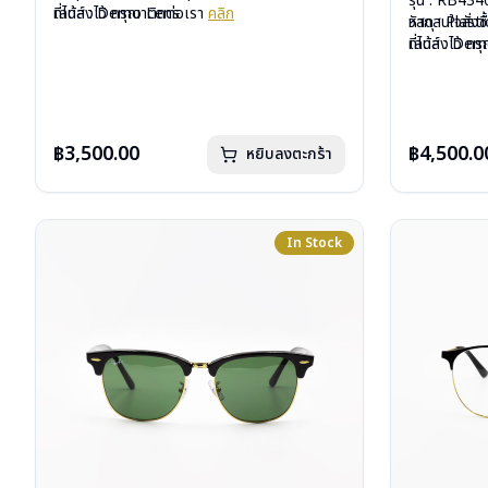
รุ่น : RB43
เลนส์ : Demo Lens
ที่ได้ลงไว้ กรุณาติดต่อเรา
คลิก
วัสดุ : Plasti
หากสนใจสั่งช
บานพับ : ไม่มีสปริง
เลนส์ : De
ที่ได้ลงไว้ ก
น้ำหนัก : 28 กรัม
บานพับ : ไม่ม
อุปกรณ์ : กล่องแว่น, ผ้าเช็ดแว่น, คู่มือ
น้ำหนัก : 36 
การรับประกัน : 2 ปี (ประกันศูนย์ Luxottica )
อุปกรณ์ : กล่อ
การรับประกัน 
฿3,500.00
฿4,500.0
หยิบลงตะกร้า
In Stock