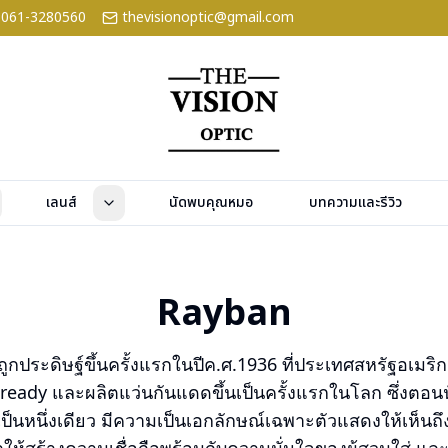
061-3280560
thevisionoptic@gmail.com
เลนส์
นัดพบคุณหมอ
บทความและรีวิว
Rayban
ูกประดิษฐ์ขึ้นครั้งแรกในปีค.ศ.1936 ที่ประเทศสหรัฐอเมริก
cready และผลิตแว่นกันแดดขึ้นเป็นครั้งแรกในโลก ซึ่งตอนน
เป็นหนึ่งเดียว มีความเป็นเอกลักษณ์เฉพาะตัวแสดงให้เห็นถึ