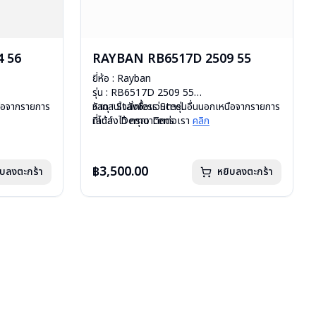
 56
RAYBAN RB6517D 2509 55
ยี่ห้อ : Rayban
รุ่น : RB6517D 2509 55
หนือจากรายการ
วัสดุ : Stainless Steel
หากสนใจสั่งชื้อแว่นตารุ่นอื่นนอกเหนือจากรายการ
เลนส์ : Demo Lens
ที่ได้ลงไว้ กรุณาติดต่อเรา
คลิก
บานพับ : ไม่มีสปริง
น้ำหนัก : 26 กรัม
มือ
อุปกรณ์ : กล่องแว่น, ผ้าเช็ดแว่น, คู่มือ
฿3,500.00
ิบลงตะกร้า
หยิบลงตะกร้า
uxottica )
การรับประกัน : 2 ปี (ประกันศูนย์ Luxottica )