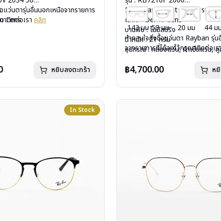
40V 2034 50
รุ่น : RB7216F 2000
c
ื้อแว่นตารุ่นอื่นนอกเหนือจากรายการ
วัสดุ : Plastic – Stainless steel
mo Lens
รุณาติดต่อเรา
คลิก
เลนส์ : Demo Lens
143 มม
53 มม
20 มม
44 ม
ีสปริง
บานพับ : ไม่มีสปริง
หากสนใจสั่งชื้อแว่นตา Rayban รุ่น
กรัม
น้ำหนัก : 21 กรัม
จากรายการที่ได้ลงไว้กรุณาติดต่อเ
งแว่น, ผ้าเช็ดแว่น, คู่มือ
อุปกรณ์ : กล่องแว่น, ผ้าเช็ดแว่น, คู่
: 2 ปี (ประกันศูนย์ Luxottica )
การรับประกัน : 2 ปี (ประกันศูนย์ L
0
฿4,700.00
หยิบลงตะกร้า
หย
In Stock