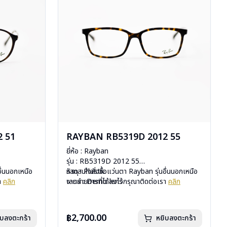
 51
RAYBAN RB5319D 2012 55
ยี่ห้อ : Rayban
รุ่น : RB5319D 2012 55
อื่นนอกเหนือ
วัสดุ : Plastic
หากสนใจสั่งชื้อแว่นตา Rayban รุ่นอื่นนอกเหนือ
รา
คลิก
เลนส์ : Demo lens
จากรายการที่ได้ลงไว้กรุณาติดต่อเรา
คลิก
บานพับ : ไม่มีสปริง
น้ำหนัก : 24 กรัม
มือ
อุปกรณ์ : กล่องแว่น, ผ้าเช็ดแว่น, คู่มือ
฿2,700.00
ิบลงตะกร้า
หยิบลงตะกร้า
uxottica)
การรับประกัน : 2 ปี (ประกันศูนย์ Luxottica)