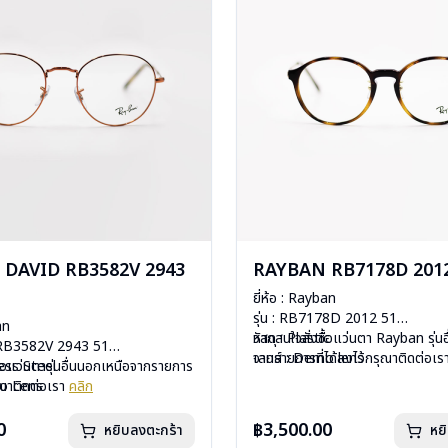
DAVID RB3582V 2943
RAYBAN RB7178D 2012
ยี่ห้อ : Rayban
รุ่น : RB7178D 2012 51
an
วัสดุ : Plastic
หากสนใจสั่งชื้อแว่นตา Rayban รุ่น
d RB3582V 2943 51
เลนส์ : Demo lens
จากรายการที่ได้ลงไว้กรุณาติดต่อเ
less Steel
ื้อแว่นตารุ่นอื่นนอกเหนือจากรายการ
บานพับ : ไม่มีสปริง
mo Lens
รุณาติดต่อเรา
คลิก
น้ำหนัก : 19 กรัม
ีสปริง
อุปกรณ์ : กล่องแว่น, ผ้าเช็ดแว่น, คู่
กรัม
0
฿3,500.00
หยิบลงตะกร้า
หย
การรับประกัน : 2 ปี (ประกันศูนย์ L
งแว่น, ผ้าเช็ดแว่น, คู่มือ