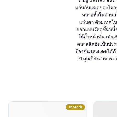
หาญ และเสรี จนทำใ
แว่นกันแดดของโลกตล
หลายทั้งในด้านส
แว่นตา ด้วยเทคโ
ออกแบบวัสดุชั้นหนึ่
ให้ล้ำหน้าทันสมัย
คลาสสิคอันเป็นประ
ป้องกันแสงแดดได้ดี 
ปี คุณก็ยังสามารถห
In Stock