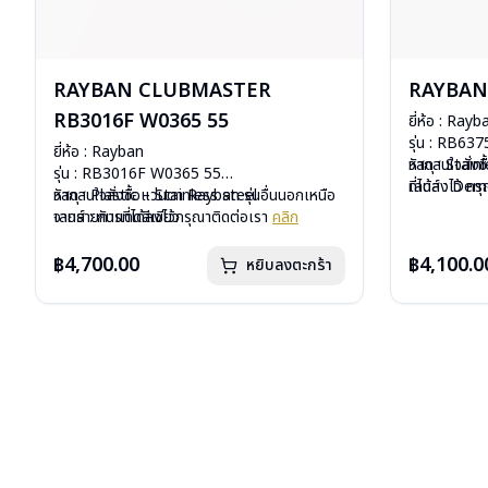
RAYBAN CLUBMASTER
RAYBAN 
RB3016F W0365 55
ยี่ห้อ : Rayb
รุ่น : RB63
ยี่ห้อ : Rayban
วัสดุ : Stain
หากสนใจสั่งช
รุ่น : RB3016F W0365 55
เลนส์ : De
ที่ได้ลงไว้ ก
วัสดุ : Plastic – Stainless steel
หากสนใจสั่งชื้อแว่นตา Rayban รุ่นอื่นนอกเหนือ
บานพับ : ไม่ม
เลนส์ : กันแดดสีเขียว
จากรายการที่ได้ลงไว้กรุณาติดต่อเรา
คลิก
น้ำหนัก : 20 
บานพับ : ไม่มีสปริง
อุปกรณ์ : กล่อ
น้ำหนัก : 42 กรัม
฿4,700.00
฿4,100.0
หยิบลงตะกร้า
การรับประกัน 
อุปกรณ์ : กล่องแว่น, ผ้าเช็ดแว่น, คู่มือ
การรับประกัน : 2 ปี (ประกันศูนย์ Luxottica)