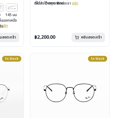
เลนส์ : Demo lens
ที่ได้ลงไว้ กรุณาติดต่อเรา
คลิก
บานพับ : ไม่มีสปริง
น้ำหนัก : 18 กรัม
ม
145 มม
อุปกรณ์ : กล่องแว่น, ผ้าเช็ดแว่น, คู่มือ
อื่นนอกเหนือ
การรับประกัน : 2 ปี (ประกันศูนย์ Luxottica)
รา
คลิก
มือ
uxottica)
฿2,200.00
ิบลงตะกร้า
หยิบลงตะกร้า
In Stock
In Stock