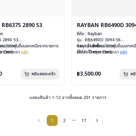
RB6375 2890 53
RAYBAN RB6490D 3094
an
ยี่ห้อ : Rayban
75 2890 53
รุ่น : RB6490D 3094 56
less Steel
ื้อแว่นตารุ่นอื่นนอกเหนือจากรายการ
วัสดุ : Stainless Steel
หากสนใจสั่งชื้อแว่นตารุ่นอื่นนอกเ
mo Lens
รุณาติดต่อเรา
คลิก
เลนส์ : Demo Lens
ที่ได้ลงไว้ กรุณาติดต่อเรา
คลิก
ีสปริง
บานพับ : ไม่มีสปริง
กรัม
น้ำหนัก : 23 กรัม
งแว่น, ผ้าเช็ดแว่น, คู่มือ
อุปกรณ์ : กล่องแว่น, ผ้าเช็ดแว่น, คู่
0
฿3,500.00
หยิบลงตะกร้า
หย
: 2 ปี (ประกันศูนย์ Luxottica )
การรับประกัน : 2 ปี (ประกันศูนย์ L
แสดงสินค้า
1
-
12
จากทั้งหมด
201
รายการ
...
1
2
17