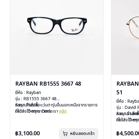
RAYBAN RB1555 3667 48
RAYBAN 
51
ยี่ห้อ : Rayban
รุ่น : RB1555 3667 48
ยี่ห้อ : Rayb
วัสดุ : Plastic
หากสนใจสั่งชื้อแว่นตารุ่นอื่นนอกเหนือจากรายการ
รุ่น : Davi
เลนส์ : Demo Lens
ที่ได้ลงไว้ กรุณาติดต่อเรา
คลิก
วัสดุ : Stain
หากสนใจสั่งช
บานพับ : ไม่มีสปริง
เลนส์ : De
ที่ได้ลงไว้ ก
น้ำหนัก : 24 กรัม
บานพับ : ไม่ม
อุปกรณ์ : กล่องแว่น, ผ้าเช็ดแว่น, คู่มือ
น้ำหนัก : 18 
฿3,100.00
฿4,500.0
หยิบลงตะกร้า
การรับประกัน : 2 ปี (ประกันศูนย์ Luxottica )
อุปกรณ์ : กล่อ