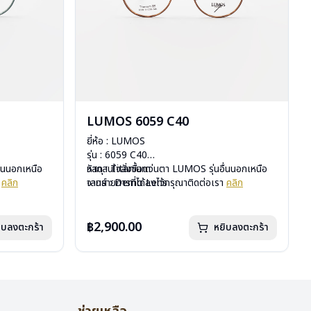
LUMOS 6059 C40
ยี่ห้อ : LUMOS
รุ่น : 6059 C40
ื่นนอกเหนือ
วัสดุ : Titanium
หากสนใจสั่งชื้อแว่นตา LUMOS รุ่นอื่นนอกเหนือ
า
คลิก
เลนส์ : Demo Lens
จากรายการที่ได้ลงไว้กรุณาติดต่อเรา
คลิก
บานพับ : ไม่มีสปริง
น้ำหนัก : 16 กรัม
อุปกรณ์ : กล่องแว่น , ผ้าเช็ดแว่น
฿2,900.00
ิบลงตะกร้า
หยิบลงตะกร้า
การรับประกัน : 2 ปี