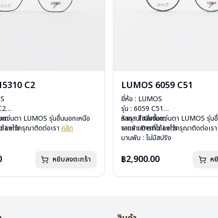
5310 C2
LUMOS 6059 C51
OS
ยี่ห้อ : LUMOS
 C2
รุ่น : 6059 C51
ium
ื้อแว่นตา LUMOS รุ่นอื่นนอกเหนือ
วัสดุ : Titanium
หากสนใจสั่งชื้อแว่นตา LUMOS รุ่นอ
mo Lens
ได้ลงไว้กรุณาติดต่อเรา
คลิก
เลนส์ : Demo Lens
จากรายการที่ได้ลงไว้กรุณาติดต่อเร
ีสปริง
บานพับ : ไม่มีสปริง
กรัม
น้ำหนัก : 16 กรัม
องแว่น , ผ้าเช็ดแว่น
อุปกรณ์ : กล่องแว่น , ผ้าเช็ดแว่น
0
฿2,900.00
หยิบลงตะกร้า
หย
: 2 ปี
การรับประกัน : 2 ปี