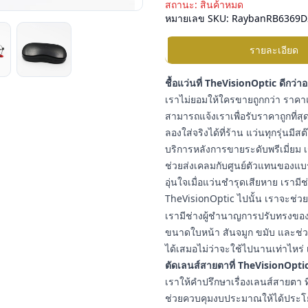
สถานะ:
สินค้าหมด
หมายเลข SKU:
RaybanRB6369D
รายละเอียด
ชื้อแว่นที่ TheVisionOptic ดีกว่า
เราไม่ยอมให้ใครขายถูกกว่า ราคาแ
สามารถแจ้งเราเพื่อรับราคาถูกที่สุด
ลองใส่จริงได้ที่ร้าน แว่นทุกรุ่นมี
บริการหลังการขายระดับพรีเมี่ยม เ
ช่วยส่งเคลมกับศูนย์ตัวแทนของแบ
อุ่นใจเมื่อแว่นชำรุดเสียหาย เราม
TheVisionOptic ไปนั้น เราจะช่วยช
เรามีช่างผู้ชำนาญการปรับทรงของแ
ขนาดใบหน้า สันจมูก ขมับ และช่วง
ได้เสมอไม่ว่าจะใช้ไปนานเท่าไหร่ 
ตัดเลนส์สายตาที่ TheVisionOptic
เราให้คำปรึกษาเรื่องเลนส์สายต
ช่วยควบคุมงบประมาณให้ได้ประโยชน