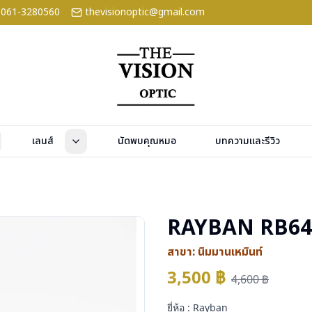
061-3280560
thevisionoptic@gmail.com
เลนส์
นัดพบคุณหมอ
บทความและรีวิว
RAYBAN RB64
สาขา:
นิมมานเหมินท์
3,500
฿
4,600
฿
ยี่ห้อ : Rayban