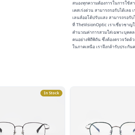
สนองทุกความต้องการในการใช้สา
เคสเร่งด่วน สามารถรอรับได้เลย เ
เลนส์ออโต้ปรับแสง สามารถรอรับ
ที่ TheVisionOptic เราเชี่ยวชา
คำนวณค่าการสวมใส่เฉพาะบุคคล 
คนอย่างพิถีพิถัน ซึ่งต้องตรวจวัดด้ว
ในภาคเหนือ เราจึงกล้ารับประกัน
In Stock