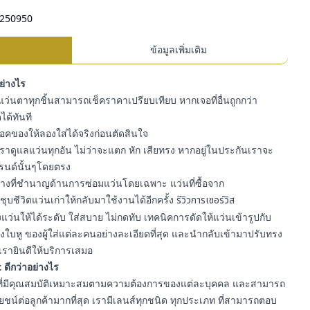
250950
ข้อมูลเพิ่มเติม
อย่างไร
ว่นตาทุกชิ้นสามารถเช็คราคาเปรียบเทียบ หากเจอที่อื่นถูกกว่า
ได้ทันที
สต๊อคของให้ลองใส่ได้จริงก่อนตัดสินใจ
ราดูแลแว่นทุกอัน ไม่ว่าจะแตก หัก เสียทรง หากอยู่ในประกันเราจะ
รนด์นั้นๆโดยตรง
ีช่างที่ชำนาญด้านการซ่อมแว่นโดยเฉพาะ แว่นที่ซื้อจาก
ุบชีวิตแว่นเก่าให้กลับมาใช้งานได้อีกครั้ง
รีวิวการเซอร์วิส
ว่นให้ได้ระดับ ใส่สบาย ไม่กดทับ เทคนิคการดัดให้แว่นเข้ารูปกับ
ใบหู ของผู้ใส่แต่ละคนอย่างละเอียดที่สุด และนำกลับเข้ามาปรับทรง
เรายินดีให้บริการเสมอ
 ดีกว่าอย่างไร
า ที่มีคุณสมบัติเหมาะสมตามความต้องการของแต่ละบุคคล และสามารถ
์ต่อลูกค้ามากที่สุด เรามีเลนส์ทุกชนิด ทุกประเภท ที่สามารถตอบ