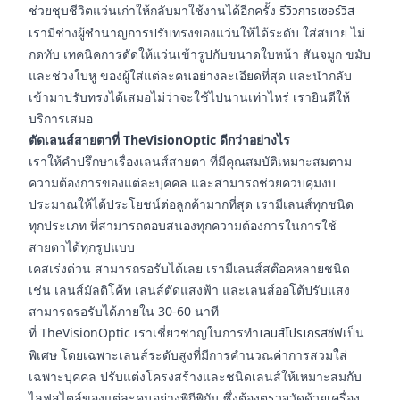
ช่วยชุบชีวิตแว่นเก่าให้กลับมาใช้งานได้อีกครั้ง
รีวิวการเซอร์วิส
เรามีช่างผู้ชำนาญการปรับทรงของแว่นให้ได้ระดับ ใส่สบาย ไม่
กดทับ เทคนิคการดัดให้แว่นเข้ารูปกับขนาดใบหน้า สันจมูก ขมับ
และช่วงใบหู ของผู้ใส่แต่ละคนอย่างละเอียดที่สุด และนำกลับ
เข้ามาปรับทรงได้เสมอไม่ว่าจะใช้ไปนานเท่าไหร่ เรายินดีให้
บริการเสมอ
ตัดเลนส์สายตาที่ TheVisionOptic ดีกว่าอย่างไร
เราให้คำปรึกษาเรื่องเลนส์สายตา ที่มีคุณสมบัติเหมาะสมตาม
ความต้องการของแต่ละบุคคล และสามารถช่วยควบคุมงบ
ประมาณให้ได้ประโยชน์ต่อลูกค้ามากที่สุด เรามีเลนส์ทุกชนิด
ทุกประเภท ที่สามารถตอบสนองทุกความต้องการในการใช้
สายตาได้ทุกรูปแบบ
เคสเร่งด่วน สามารถรอรับได้เลย เรามีเลนส์สต๊อคหลายชนิด
เช่น เลนส์มัลติโค้ท เลนส์ตัดแสงฟ้า และเลนส์ออโต้ปรับแสง
สามารถรอรับได้ภายใน 30-60 นาที
ที่ TheVisionOptic เราเชี่ยวชาญในการทำ
เลนส์โปรเกรสซีฟ
เป็น
พิเศษ โดยเฉพาะเลนส์ระดับสูงที่มีการคำนวณค่าการสวมใส่
เฉพาะบุคคล ปรับแต่งโครงสร้างและชนิดเลนส์ให้เหมาะสมกับ
ไลฟสไตล์ของแต่ละคนอย่างพิถีพิถัน ซึ่งต้องตรวจวัดด้วยเครื่อง