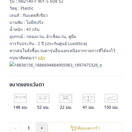
รุ่น : RB2140-F 901-S size 52
วัสดุ : PIastic
เลนส์ : กันแดดสีเขียว
บานพับ : ไม่มีสปริง
น้ำหนัก : 47 กรัม
อุปกรณ์ : กล่องแว่น, ผ้าเช็ดแว่น, คู่มือ
การรับประกัน : 2 ปี (ประกันศูนย์ Luxottica)
หากสนใจสั่งชื้อแว่นตารุ่นอื่นนอกเหนือจากรายการที่ได้ลงไว้
กรุณาติดต่อเรา
คลิก
ขนาดของแว่นตา
148
มม.
52
มม.
22
มม.
41
มม.
150
มม.
1
-
+
เพิ่มลงตะกร้า