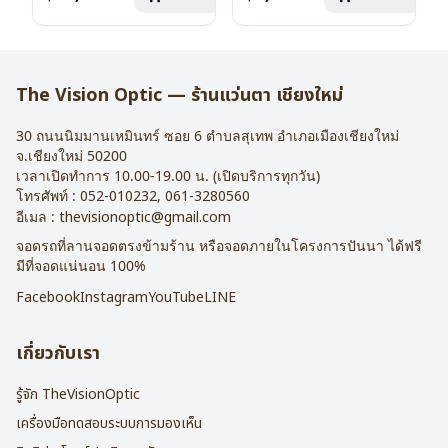
น้ำหนัก : 16 กรัม
บานพับ : ไม่มีสปริง
อุปกรณ์ : กล่องแว่น , ผ้าเช็ดแว่น
น้ำหนัก : 24 กรัม
การรับประกัน : 2 ปี
อุปกรณ์ : กล่องแว่น , ผ้าเช็ดแว่น
การรับประกัน : 1 ปี
The Vision Optic — ร้านแว่นตา เชียงใหม่
30 ถนนนิมมานเหมินทร์ ซอย 6
ตำบลสุเทพ อำเภอเมืองเชียงใหม่
จ.
เชียงใหม่
50200
เวลาเปิดทำการ 10.00-19.00 น. (เปิดบริการทุกวัน)
โทรศัพท์ :
052-010232
,
061-3280560
อีเมล :
thevisionoptic@gmail.com
จอดรถที่ลานจอดตรงข้ามร้าน หรือจอดภายในโครงการปันนา ได้ฟรี
มีที่จอดแน่นอน 100%
Facebook
Instagram
YouTube
LINE
เกี่ยวกับเรา
รู้จัก TheVisionOptic
เครื่องมือทดสอบระบบการมองเห็น