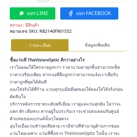
แชท LINE
แชท FACEBOOK
สถานะ:
มีสินค้า
หมายเลข SKU:
RB2140F901S52
ข้อมูลเพิ่มเติม
รายละเอียด
ชื้อแว่นที่ TheVisionOptic ดีกว่าอย่างไร
เราไม่ยอมให้ใครขายถูกกว่า ราคาแว่นตาทุกชิ้นสามารถเช็ค
ราคาเปรียบเทียบ หากเจอที่อื่นถูกกว่าสามารถแจ้งเราเพื่อรับ
ราคาถูกที่สุดได้ทันที
ลองใส่จริงได้ที่ร้าน แว่นทุกรุ่นมีสต๊อคของให้ลองใส่ได้จริงก่อน
ตัดสินใจ
บริการหลังการขายระดับพรีเมี่ยม เราดูแลแว่นทุกอัน ไม่ว่าจะ
แตก หัก เสียทรง หากอยู่ในประกันเราจะช่วยส่งเคลมกับศูนย์
ตัวแทนของแบรนด์นั้นๆโดยตรง
อุ่นใจเมื่อแว่นชำรุดเสียหาย เรามีช่างที่ชำนาญด้านการซ่อม
แว่นโดยเฉพาะ แว่นที่ซื้อจาก TheVisionOptic ไปนั้น เราจะ