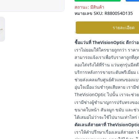
สถานะ:
มีสินค้า
หมายเลข SKU:
R8800S4D135
รายละเอียด
ชื้อแว่นที่ TheVisionOptic ดีกว่า
เราไม่ยอมให้ใครขายถูกกว่า ราคาแ
สามารถแจ้งเราเพื่อรับราคาถูกที่สุด
ลองใส่จริงได้ที่ร้าน แว่นทุกรุ่นมี
บริการหลังการขายระดับพรีเมี่ยม เ
ช่วยส่งเคลมกับศูนย์ตัวแทนของแบ
อุ่นใจเมื่อแว่นชำรุดเสียหาย เราม
TheVisionOptic ไปนั้น เราจะช่วยช
เรามีช่างผู้ชำนาญการปรับทรงของแ
ขนาดใบหน้า สันจมูก ขมับ และช่วง
ได้เสมอไม่ว่าจะใช้ไปนานเท่าไหร่ 
ตัดเลนส์สายตาที่ TheVisionOptic
เราให้คำปรึกษาเรื่องเลนส์สายต