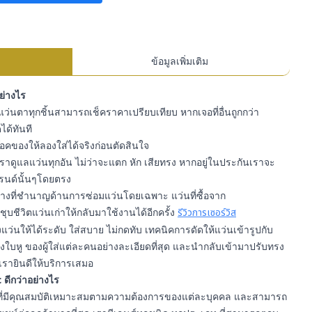
ข้อมูลเพิ่มเติม
อย่างไร
ว่นตาทุกชิ้นสามารถเช็คราคาเปรียบเทียบ หากเจอที่อื่นถูกกว่า
ได้ทันที
สต๊อคของให้ลองใส่ได้จริงก่อนตัดสินใจ
ราดูแลแว่นทุกอัน ไม่ว่าจะแตก หัก เสียทรง หากอยู่ในประกันเราจะ
รนด์นั้นๆโดยตรง
ีช่างที่ชำนาญด้านการซ่อมแว่นโดยเฉพาะ แว่นที่ซื้อจาก
ุบชีวิตแว่นเก่าให้กลับมาใช้งานได้อีกครั้ง
รีวิวการเซอร์วิส
ว่นให้ได้ระดับ ใส่สบาย ไม่กดทับ เทคนิคการดัดให้แว่นเข้ารูปกับ
ใบหู ของผู้ใส่แต่ละคนอย่างละเอียดที่สุด และนำกลับเข้ามาปรับทรง
เรายินดีให้บริการเสมอ
 ดีกว่าอย่างไร
า ที่มีคุณสมบัติเหมาะสมตามความต้องการของแต่ละบุคคล และสามารถ