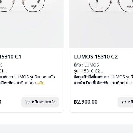
5310 C1
LUMOS 15310 C2
OS
ยี่ห้อ : LUMOS
 C1
รุ่น : 15310 C2
ium
ื้อแว่นตา LUMOS รุ่นอื่นนอกเหนือ
วัสดุ : Titanium
หากสนใจสั่งชื้อแว่นตา LUMOS รุ่นอ
mo Lens
ได้ลงไว้กรุณาติดต่อเรา
คลิก
เลนส์ : Demo Lens
จากรายการที่ได้ลงไว้กรุณาติดต่อเร
ีสปริง
บานพับ : ไม่มีสปริง
กรัม
น้ำหนัก : 16 กรัม
องแว่น , ผ้าเช็ดแว่น
อุปกรณ์ : กล่องแว่น , ผ้าเช็ดแว่น
0
฿2,900.00
หยิบลงตะกร้า
หย
: 2 ปี
การรับประกัน : 2 ปี