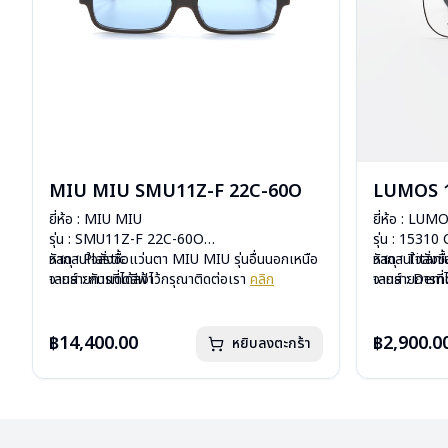
MIU MIU SMU11Z-F 22C-60O
LUMOS 1
ยี่ห้อ : MIU MIU
ยี่ห้อ : LUM
รุ่น : SMU11Z-F 22C-60O
รุ่น : 15310
วัสดุ : Plastic
หากสนใจสั่งชื้อแว่นตา MIU MIU รุ่นอื่นนอกเหนือ
วัสดุ : Titan
หากสนใจสั่งช
เลนส์ : กันแดดสีฟ้า
จากรายการที่ได้ลงไว้กรุณาติดต่อเรา
คลิก
เลนส์ : De
จากรายการที่
บานพับ : ไม่มีสปริง
บานพับ : ไม่ม
น้ำหนัก : 24 กรัม
น้ำหนัก : 16 
อุปกรณ์ : กล่องแว่น , ผ้าเช็ดแว่น
อุปกรณ์ : กล่
฿14,400.00
฿2,900.0
หยิบลงตะกร้า
การรับประกัน : 1 ปี
การรับประกัน 