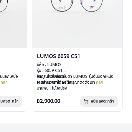
LUMOS 6059 C51
ยี่ห้อ : LUMOS
รุ่น : 6059 C51
ื่นนอกเหนือ
วัสดุ : Titanium
หากสนใจสั่งชื้อแว่นตา LUMOS รุ่นอื่นนอกเหนือ
า
คลิก
เลนส์ : Demo Lens
จากรายการที่ได้ลงไว้กรุณาติดต่อเรา
คลิก
บานพับ : ไม่มีสปริง
น้ำหนัก : 16 กรัม
อุปกรณ์ : กล่องแว่น , ผ้าเช็ดแว่น
฿2,900.00
ิบลงตะกร้า
หยิบลงตะกร้า
การรับประกัน : 2 ปี