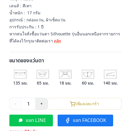
เลนส์ : สีเทา
น้ำหนัก : 17 กรัม
อุปกรณ์ : กล่องแว่น, ผ้าเช็ดแว่น
การรับประกัน : 1 ปี
หากสนใจสั่งชื้อแว่นตา Silhouette รุ่นอื่นนอกเหนือจากรายการ
ที่ได้ลงไว้กรุณาติดต่อเรา
คลิก
ขนาดของแว่นตา
135
มม.
65
มม.
18
มม.
60
มม.
140
มม.
1
-
+
เพิ่มลงตะกร้า
แชท LINE
แชท FACEBOOK