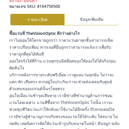
สถานะ:
มีสินค้า
หมายเลข SKU:
8164756500
ข้อมูลเพิ่มเติม
รายละเอียด
ชื้อแว่นที่ TheVisionOptic ดีกว่าอย่างไร
เราไม่ยอมให้ใครขายถูกกว่า ราคาแว่นตาทุกชิ้นสามารถเช็ค
ราคาเปรียบเทียบ หากเจอที่อื่นถูกกว่าสามารถแจ้งเราเพื่อรับ
ราคาถูกที่สุดได้ทันที
ลองใส่จริงได้ที่ร้าน แว่นทุกรุ่นมีสต๊อคของให้ลองใส่ได้จริงก่อน
ตัดสินใจ
บริการหลังการขายระดับพรีเมี่ยม เราดูแลแว่นทุกอัน ไม่ว่าจะ
แตก หัก เสียทรง หากอยู่ในประกันเราจะช่วยส่งเคลมกับศูนย์
ตัวแทนของแบรนด์นั้นๆโดยตรง
อุ่นใจเมื่อแว่นชำรุดเสียหาย เรามีช่างที่ชำนาญด้านการซ่อม
แว่นโดยเฉพาะ แว่นที่ซื้อจาก TheVisionOptic ไปนั้น เราจะ
ช่วยชุบชีวิตแว่นเก่าให้กลับมาใช้งานได้อีกครั้ง
รีวิวการเซอร์วิส
เรามีช่างผู้ชำนาญการปรับทรงของแว่นให้ได้ระดับ ใส่สบาย ไม่
กดทับ เทคนิคการดัดให้แว่นเข้ารูปกับขนาดใบหน้า สันจมูก ขมับ