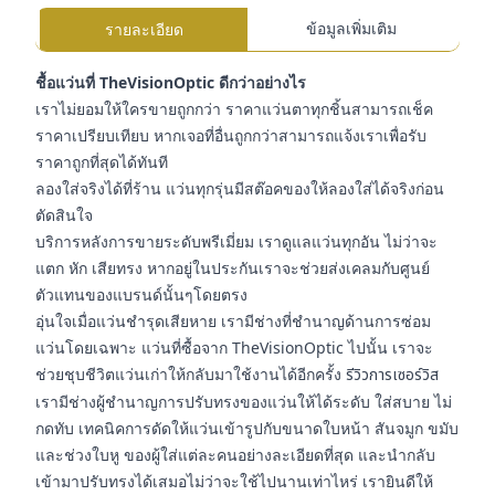
ข้อมูลเพิ่มเติม
รายละเอียด
ชื้อแว่นที่ TheVisionOptic ดีกว่าอย่างไร
เราไม่ยอมให้ใครขายถูกกว่า ราคาแว่นตาทุกชิ้นสามารถเช็ค
ราคาเปรียบเทียบ หากเจอที่อื่นถูกกว่าสามารถแจ้งเราเพื่อรับ
ราคาถูกที่สุดได้ทันที
ลองใส่จริงได้ที่ร้าน แว่นทุกรุ่นมีสต๊อคของให้ลองใส่ได้จริงก่อน
ตัดสินใจ
บริการหลังการขายระดับพรีเมี่ยม เราดูแลแว่นทุกอัน ไม่ว่าจะ
แตก หัก เสียทรง หากอยู่ในประกันเราจะช่วยส่งเคลมกับศูนย์
ตัวแทนของแบรนด์นั้นๆโดยตรง
อุ่นใจเมื่อแว่นชำรุดเสียหาย เรามีช่างที่ชำนาญด้านการซ่อม
แว่นโดยเฉพาะ แว่นที่ซื้อจาก TheVisionOptic ไปนั้น เราจะ
ช่วยชุบชีวิตแว่นเก่าให้กลับมาใช้งานได้อีกครั้ง
รีวิวการเซอร์วิส
เรามีช่างผู้ชำนาญการปรับทรงของแว่นให้ได้ระดับ ใส่สบาย ไม่
กดทับ เทคนิคการดัดให้แว่นเข้ารูปกับขนาดใบหน้า สันจมูก ขมับ
และช่วงใบหู ของผู้ใส่แต่ละคนอย่างละเอียดที่สุด และนำกลับ
เข้ามาปรับทรงได้เสมอไม่ว่าจะใช้ไปนานเท่าไหร่ เรายินดีให้