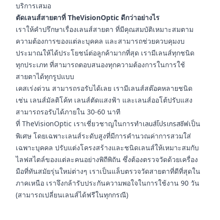
บริการเสมอ
ตัดเลนส์สายตาที่ TheVisionOptic ดีกว่าอย่างไร
เราให้คำปรึกษาเรื่องเลนส์สายตา ที่มีคุณสมบัติเหมาะสมตาม
ความต้องการของแต่ละบุคคล และสามารถช่วยควบคุมงบ
ประมาณให้ได้ประโยชน์ต่อลูกค้ามากที่สุด เรามีเลนส์ทุกชนิด
ทุกประเภท ที่สามารถตอบสนองทุกความต้องการในการใช้
สายตาได้ทุกรูปแบบ
เคสเร่งด่วน สามารถรอรับได้เลย เรามีเลนส์สต๊อคหลายชนิด
เช่น เลนส์มัลติโค้ท เลนส์ตัดแสงฟ้า และเลนส์ออโต้ปรับแสง
สามารถรอรับได้ภายใน 30-60 นาที
ที่ TheVisionOptic เราเชี่ยวชาญในการทำ
เลนส์โปรเกรสซีฟ
เป็น
พิเศษ โดยเฉพาะเลนส์ระดับสูงที่มีการคำนวณค่าการสวมใส่
เฉพาะบุคคล ปรับแต่งโครงสร้างและชนิดเลนส์ให้เหมาะสมกับ
ไลฟสไตล์ของแต่ละคนอย่างพิถีพิถัน ซึ่งต้องตรวจวัดด้วยเครื่อง
มือที่ทันสมัยรุ่นใหม่ต่างๆ เราเป็นแล็บตรวจวัดสายตาที่ดีที่สุดใน
ภาคเหนือ เราจึงกล้ารับประกันความพอใจในการใช้งาน 90 วัน
(สามารถเปลี่ยนเลนส์ได้ฟรีในทุกกรณี)