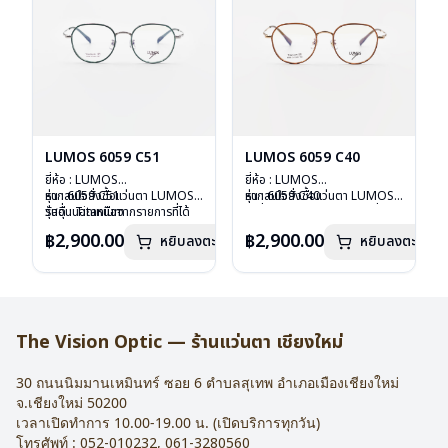
LUMOS 6059 C51
LUMOS 6059 C40
ยี่ห้อ : LUMOS
ยี่ห้อ : LUMOS
รุ่น : 6059 C51
หากสนใจสั่งชื้อแว่นตา LUMOS
รุ่น : 6059 C40
หากสนใจสั่งชื้อแว่นตา LUMOS
วัสดุ : Titanium
รุ่นอื่นนอกเหนือจากรายการที่ได้
วัสดุ : Titanium
รุ่นอื่นนอกเหนือจากรายการที่ได้
เลนส์ : Demo Lens
ลงไว้กรุณาติดต่อเรา
คลิก
เลนส์ : Demo Lens
ลงไว้กรุณาติดต่อเรา
คลิก
฿2,900.00
฿2,900.00
หยิบลงตะกร้า
หยิบลงตะกร้า
บานพับ : ไม่มีสปริง
บานพับ : ไม่มีสปริง
น้ำหนัก : 16 กรัม
น้ำหนัก : 16 กรัม
อุปกรณ์ : กล่องแว่น , ผ้าเช็ดแว่น
อุปกรณ์ : กล่องแว่น , ผ้าเช็ดแว่น
การรับประกัน : 2 ปี
การรับประกัน : 2 ปี
The Vision Optic — ร้านแว่นตา เชียงใหม่
30 ถนนนิมมานเหมินทร์ ซอย 6
ตำบลสุเทพ อำเภอเมืองเชียงใหม่
จ.
เชียงใหม่
50200
เวลาเปิดทำการ 10.00-19.00 น. (เปิดบริการทุกวัน)
โทรศัพท์ :
052-010232
,
061-3280560