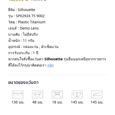
ยี่ห้อ : Silhouette
รุ่น : SPX2924 75 9002
วัสดุ : Plastic Titanium
เลนส์ : Demo Lens
บานพับ : ไม่มีสปริง
น้ำหนัก : 11 กรัม
อุปกรณ์ : กล่องแว่น , ผ้าเช็ดแว่น
การรับประกัน : 1 ปี
หากสนใจสั่งชื้อแว่นตา
Silhouette
รุ่นอื่นนอกเหนือจากรายการ
ที่ได้ลงไว้กรุณาติดต่อเร
า
คลิก
ขนาดของแว่นตา
136
มม.
48
มม.
18
มม.
145
มม.
145
มม.