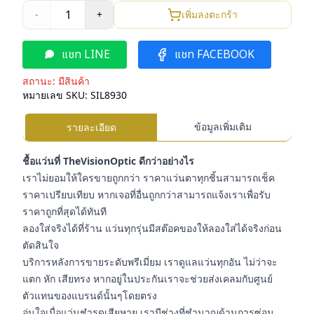
1
-
+
เพิ่มลงตะกร้า
แชท LINE
แชท FACEBOOK
สถานะ:
มีสินค้า
หมายเลข SKU:
SIL8930
ข้อมูลเพิ่มเติม
รายละเอียด
ชื้อแว่นที่ TheVisionOptic ดีกว่าอย่างไร
เราไม่ยอมให้ใครขายถูกกว่า ราคาแว่นตาทุกชิ้นสามารถเช็ค
ราคาเปรียบเทียบ หากเจอที่อื่นถูกกว่าสามารถแจ้งเราเพื่อรับ
ราคาถูกที่สุดได้ทันที
ลองใส่จริงได้ที่ร้าน แว่นทุกรุ่นมีสต๊อคของให้ลองใส่ได้จริงก่อน
ตัดสินใจ
บริการหลังการขายระดับพรีเมี่ยม เราดูแลแว่นทุกอัน ไม่ว่าจะ
แตก หัก เสียทรง หากอยู่ในประกันเราจะช่วยส่งเคลมกับศูนย์
ตัวแทนของแบรนด์นั้นๆโดยตรง
อุ่นใจเมื่อแว่นชำรุดเสียหาย เรามีช่างที่ชำนาญด้านการซ่อม