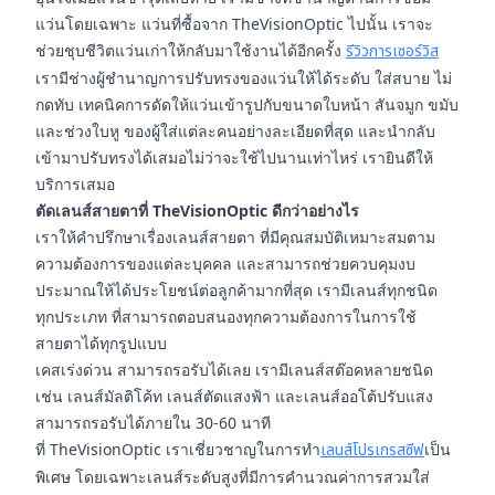
แว่นโดยเฉพาะ แว่นที่ซื้อจาก TheVisionOptic ไปนั้น เราจะ
ช่วยชุบชีวิตแว่นเก่าให้กลับมาใช้งานได้อีกครั้ง
รีวิวการเซอร์วิส
เรามีช่างผู้ชำนาญการปรับทรงของแว่นให้ได้ระดับ ใส่สบาย ไม่
กดทับ เทคนิคการดัดให้แว่นเข้ารูปกับขนาดใบหน้า สันจมูก ขมับ
และช่วงใบหู ของผู้ใส่แต่ละคนอย่างละเอียดที่สุด และนำกลับ
เข้ามาปรับทรงได้เสมอไม่ว่าจะใช้ไปนานเท่าไหร่ เรายินดีให้
บริการเสมอ
ตัดเลนส์สายตาที่ TheVisionOptic ดีกว่าอย่างไร
เราให้คำปรึกษาเรื่องเลนส์สายตา ที่มีคุณสมบัติเหมาะสมตาม
ความต้องการของแต่ละบุคคล และสามารถช่วยควบคุมงบ
ประมาณให้ได้ประโยชน์ต่อลูกค้ามากที่สุด เรามีเลนส์ทุกชนิด
ทุกประเภท ที่สามารถตอบสนองทุกความต้องการในการใช้
สายตาได้ทุกรูปแบบ
เคสเร่งด่วน สามารถรอรับได้เลย เรามีเลนส์สต๊อคหลายชนิด
เช่น เลนส์มัลติโค้ท เลนส์ตัดแสงฟ้า และเลนส์ออโต้ปรับแสง
สามารถรอรับได้ภายใน 30-60 นาที
ที่ TheVisionOptic เราเชี่ยวชาญในการทำ
เลนส์โปรเกรสซีฟ
เป็น
พิเศษ โดยเฉพาะเลนส์ระดับสูงที่มีการคำนวณค่าการสวมใส่