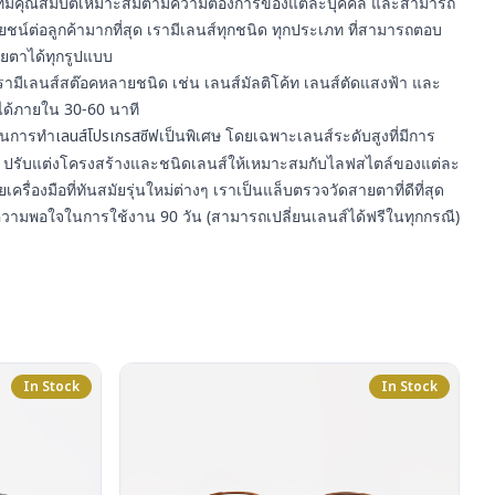
า ที่มีคุณสมบัติเหมาะสมตามความต้องการของแต่ละบุคคล และสามารถ
์ต่อลูกค้ามากที่สุด เรามีเลนส์ทุกชนิด ทุกประเภท ที่สามารถตอบ
ยตาได้ทุกรูปแบบ
รามีเลนส์สต๊อคหลายชนิด เช่น เลนส์มัลติโค้ท เลนส์ตัดแสงฟ้า และ
ได้ภายใน 30-60 นาที
ญในการทำ
เลนส์โปรเกรสซีฟ
เป็นพิเศษ โดยเฉพาะเลนส์ระดับสูงที่มีการ
ปรับแต่งโครงสร้างและชนิดเลนส์ให้เหมาะสมกับไลฟสไตล์ของแต่ละ
ยเครื่องมือที่ทันสมัยรุ่นใหม่ต่างๆ เราเป็นแล็บตรวจวัดสายตาที่ดีที่สุด
ความพอใจในการใช้งาน 90 วัน (สามารถเปลี่ยนเลนส์ได้ฟรีในทุกกรณี)
In Stock
In Stock