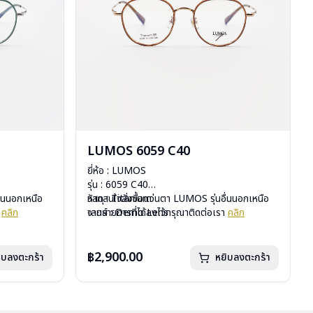
LUMOS 6059 C40
ยี่ห้อ : LUMOS
รุ่น : 6059 C40
ื่นนอกเหนือ
วัสดุ : Titanium
หากสนใจสั่งชื้อแว่นตา LUMOS รุ่นอื่นนอกเหนือ
า
คลิก
เลนส์ : Demo Lens
จากรายการที่ได้ลงไว้กรุณาติดต่อเรา
คลิก
บานพับ : ไม่มีสปริง
น้ำหนัก : 16 กรัม
อุปกรณ์ : กล่องแว่น , ผ้าเช็ดแว่น
฿2,900.00
ิบลงตะกร้า
หยิบลงตะกร้า
การรับประกัน : 2 ปี