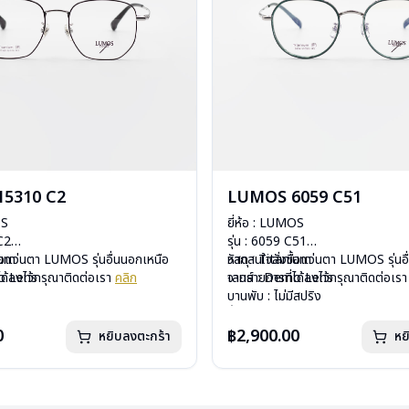
5310 C2
LUMOS 6059 C51
OS
ยี่ห้อ : LUMOS
 C2
รุ่น : 6059 C51
ium
ื้อแว่นตา LUMOS รุ่นอื่นนอกเหนือ
วัสดุ : Titanium
หากสนใจสั่งชื้อแว่นตา LUMOS รุ่นอ
mo Lens
ได้ลงไว้กรุณาติดต่อเรา
คลิก
เลนส์ : Demo Lens
จากรายการที่ได้ลงไว้กรุณาติดต่อเร
ีสปริง
บานพับ : ไม่มีสปริง
กรัม
น้ำหนัก : 16 กรัม
องแว่น , ผ้าเช็ดแว่น
อุปกรณ์ : กล่องแว่น , ผ้าเช็ดแว่น
0
฿2,900.00
หยิบลงตะกร้า
หย
: 2 ปี
การรับประกัน : 2 ปี