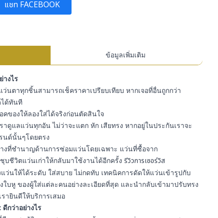
แชท FACEBOOK
ข้อมูลเพิ่มเติม
อย่างไร
ว่นตาทุกชิ้นสามารถเช็คราคาเปรียบเทียบ หากเจอที่อื่นถูกกว่า
ได้ทันที
สต๊อคของให้ลองใส่ได้จริงก่อนตัดสินใจ
ราดูแลแว่นทุกอัน ไม่ว่าจะแตก หัก เสียทรง หากอยู่ในประกันเราจะ
รนด์นั้นๆโดยตรง
ีช่างที่ชำนาญด้านการซ่อมแว่นโดยเฉพาะ แว่นที่ซื้อจาก
ุบชีวิตแว่นเก่าให้กลับมาใช้งานได้อีกครั้ง
รีวิวการเซอร์วิส
ว่นให้ได้ระดับ ใส่สบาย ไม่กดทับ เทคนิคการดัดให้แว่นเข้ารูปกับ
ใบหู ของผู้ใส่แต่ละคนอย่างละเอียดที่สุด และนำกลับเข้ามาปรับทรง
เรายินดีให้บริการเสมอ
 ดีกว่าอย่างไร