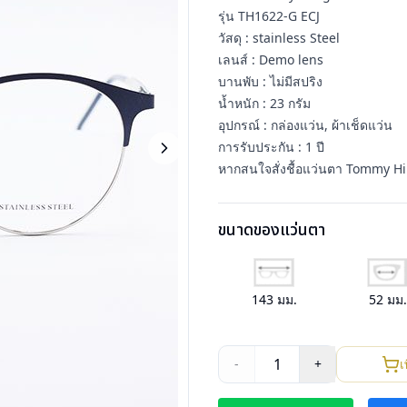
รุ่น TH1622-G ECJ
วัสดุ : stainless Steel
เลนส์ : Demo lens
บานพับ : ไม่มีสปริง
น้ำหนัก : 23 กรัม
อุปกรณ์ : กล่องแว่น, ผ้าเช็ดแว่น
การรับประกัน : 1 ปี
หากสนใจสั่งชื้อแว่นตา Tommy Hilf
ขนาดของแว่นตา
143
มม.
52
มม
1
-
+
เ