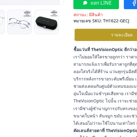
แชท LINE
สถานะ:
มีสินค้า
หมายเลข SKU:
TH1622-GECJ
รายละเอียด
ชื้อแว่นที่ TheVisionOptic ดีกว่า
เราไม่ยอมให้ใครขายถูกกว่า ราคาแ
สามารถแจ้งเราเพื่อรับราคาถูกที่สุด
ลองใส่จริงได้ที่ร้าน แว่นทุกรุ่นมี
บริการหลังการขายระดับพรีเมี่ยม เ
ช่วยส่งเคลมกับศูนย์ตัวแทนของแบ
อุ่นใจเมื่อแว่นชำรุดเสียหาย เราม
TheVisionOptic ไปนั้น เราจะช่วยช
เรามีช่างผู้ชำนาญการปรับทรงของแ
ขนาดใบหน้า สันจมูก ขมับ และช่วง
ได้เสมอไม่ว่าจะใช้ไปนานเท่าไหร่ 
ตัดเลนส์สายตาที่ TheVisionOptic