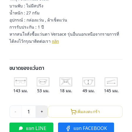
บานพับ : ไม่มีสปริง
น้ำหนัก : 27 กรัม
อุปกรณ์ : กล่องแว่น , ผ้าเช็ดแว่น
การรับประกัน : 1 ปี
หากสนใจสั่งชื้อแว่นตา Versace รุ่นอื่นนอกเหนือจากรายการที่
ได้ลงไว้กรุณาติดต่อเรา
คลิก
ขนาดของแว่นตา
143
มม.
53
มม.
18
มม.
49
มม.
145
มม.
1
-
+
เพิ่มลงตะกร้า
แชท LINE
แชท FACEBOOK