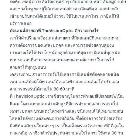
กดทับ เทคนิคการดัดให้แว่นเข้ารูปกับขนาดใบหน้า สันจมูก ขมับ
และช่วงใบหู ของผู้ใส่แต่ละคนอย่างละเอียดที่สุด และนำกลับ
เข้ามาปรับทรงได้เสมอไม่ว่าจะใช้ไปนานเท่าไหร่ เรายินดีให้
บริการเสมอ
ตัดเลนส์สายตาที่ TheVisionOptic ดีกว่าอย่างไร
เราให้คำปรึกษาเรื่องเลนส์สายตา ที่มีคุณสมบัติเหมาะสมตาม
ความต้องการของแต่ละบุคคล และสามารถช่วยควบคุมงบ
ประมาณให้ได้ประโยชน์ต่อลูกค้ามากที่สุด เรามีเลนส์ทุกชนิด
ทุกประเภท ที่สามารถตอบสนองทุกความต้องการในการใช้
สายตาได้ทุกรูปแบบ
เคสเร่งด่วน สามารถรอรับได้เลย เรามีเลนส์สต๊อคหลายชนิด
เช่น เลนส์มัลติโค้ท เลนส์ตัดแสงฟ้า และเลนส์ออโต้ปรับแสง
สามารถรอรับได้ภายใน 30-60 นาที
ที่ TheVisionOptic เราเชี่ยวชาญในการทำ
เลนส์โปรเกรสซีฟ
เป็น
พิเศษ โดยเฉพาะเลนส์ระดับสูงที่มีการคำนวณค่าการสวมใส่
เฉพาะบุคคล ปรับแต่งโครงสร้างและชนิดเลนส์ให้เหมาะสมกับ
ไลฟสไตล์ของแต่ละคนอย่างพิถีพิถัน ซึ่งต้องตรวจวัดด้วยเครื่อง
มือที่ทันสมัยรุ่นใหม่ต่างๆ เราเป็นแล็บตรวจวัดสายตาที่ดีที่สุดใน
ภาคเหนือ เราจึงกล้ารับประกันความพอใจในการใช้งาน 90 วัน