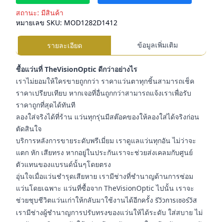
สถานะ:
มีสินค้า
หมายเลข SKU:
MOD1282D1412
ข้อมูลเพิ่มเติม
รายละเอียด
ชื้อแว่นที่ TheVisionOptic ดีกว่าอย่างไร
เราไม่ยอมให้ใครขายถูกกว่า ราคาแว่นตาทุกชิ้นสามารถเช็ค
ราคาเปรียบเทียบ หากเจอที่อื่นถูกกว่าสามารถแจ้งเราเพื่อรับ
ราคาถูกที่สุดได้ทันที
ลองใส่จริงได้ที่ร้าน แว่นทุกรุ่นมีสต๊อคของให้ลองใส่ได้จริงก่อน
ตัดสินใจ
บริการหลังการขายระดับพรีเมี่ยม เราดูแลแว่นทุกอัน ไม่ว่าจะ
แตก หัก เสียทรง หากอยู่ในประกันเราจะช่วยส่งเคลมกับศูนย์
ตัวแทนของแบรนด์นั้นๆโดยตรง
อุ่นใจเมื่อแว่นชำรุดเสียหาย เรามีช่างที่ชำนาญด้านการซ่อม
แว่นโดยเฉพาะ แว่นที่ซื้อจาก TheVisionOptic ไปนั้น เราจะ
ช่วยชุบชีวิตแว่นเก่าให้กลับมาใช้งานได้อีกครั้ง
รีวิวการเซอร์วิส
เรามีช่างผู้ชำนาญการปรับทรงของแว่นให้ได้ระดับ ใส่สบาย ไม่