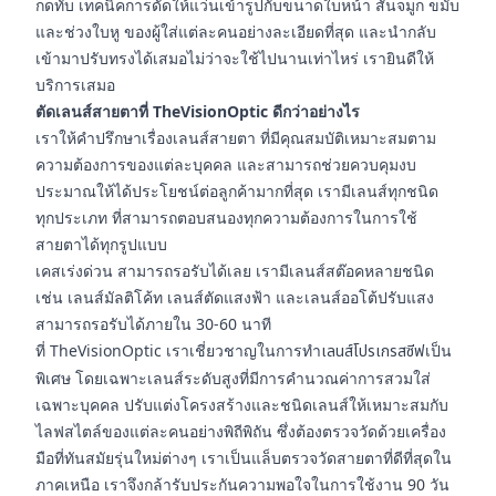
กดทับ เทคนิคการดัดให้แว่นเข้ารูปกับขนาดใบหน้า สันจมูก ขมับ
และช่วงใบหู ของผู้ใส่แต่ละคนอย่างละเอียดที่สุด และนำกลับ
เข้ามาปรับทรงได้เสมอไม่ว่าจะใช้ไปนานเท่าไหร่ เรายินดีให้
บริการเสมอ
ตัดเลนส์สายตาที่ TheVisionOptic ดีกว่าอย่างไร
เราให้คำปรึกษาเรื่องเลนส์สายตา ที่มีคุณสมบัติเหมาะสมตาม
ความต้องการของแต่ละบุคคล และสามารถช่วยควบคุมงบ
ประมาณให้ได้ประโยชน์ต่อลูกค้ามากที่สุด เรามีเลนส์ทุกชนิด
ทุกประเภท ที่สามารถตอบสนองทุกความต้องการในการใช้
สายตาได้ทุกรูปแบบ
เคสเร่งด่วน สามารถรอรับได้เลย เรามีเลนส์สต๊อคหลายชนิด
เช่น เลนส์มัลติโค้ท เลนส์ตัดแสงฟ้า และเลนส์ออโต้ปรับแสง
สามารถรอรับได้ภายใน 30-60 นาที
ที่ TheVisionOptic เราเชี่ยวชาญในการทำ
เลนส์โปรเกรสซีฟ
เป็น
พิเศษ โดยเฉพาะเลนส์ระดับสูงที่มีการคำนวณค่าการสวมใส่
เฉพาะบุคคล ปรับแต่งโครงสร้างและชนิดเลนส์ให้เหมาะสมกับ
ไลฟสไตล์ของแต่ละคนอย่างพิถีพิถัน ซึ่งต้องตรวจวัดด้วยเครื่อง
มือที่ทันสมัยรุ่นใหม่ต่างๆ เราเป็นแล็บตรวจวัดสายตาที่ดีที่สุดใน
ภาคเหนือ เราจึงกล้ารับประกันความพอใจในการใช้งาน 90 วัน