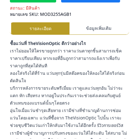
สถานะ:
มีสินค้า
หมายเลข SKU:
MOD3255AGB1
ข้อมูลเพิ่มเติม
รายละเอียด
ชื้อแว่นที่ TheVisionOptic ดีกว่าอย่างไร
เราไม่ยอมให้ใครขายถูกกว่า ราคาแว่นตาทุกชิ้นสามารถเช็ค
ราคาเปรียบเทียบ หากเจอที่อื่นถูกกว่าสามารถแจ้งเราเพื่อรับ
ราคาถูกที่สุดได้ทันที
ลองใส่จริงได้ที่ร้าน แว่นทุกรุ่นมีสต๊อคของให้ลองใส่ได้จริงก่อน
ตัดสินใจ
บริการหลังการขายระดับพรีเมี่ยม เราดูแลแว่นทุกอัน ไม่ว่าจะ
แตก หัก เสียทรง หากอยู่ในประกันเราจะช่วยส่งเคลมกับศูนย์
ตัวแทนของแบรนด์นั้นๆโดยตรง
อุ่นใจเมื่อแว่นชำรุดเสียหาย เรามีช่างที่ชำนาญด้านการซ่อม
แว่นโดยเฉพาะ แว่นที่ซื้อจาก TheVisionOptic ไปนั้น เราจะ
ช่วยชุบชีวิตแว่นเก่าให้กลับมาใช้งานได้อีกครั้ง
รีวิวการเซอร์วิส
เรามีช่างผู้ชำนาญการปรับทรงของแว่นให้ได้ระดับ ใส่สบาย ไม่