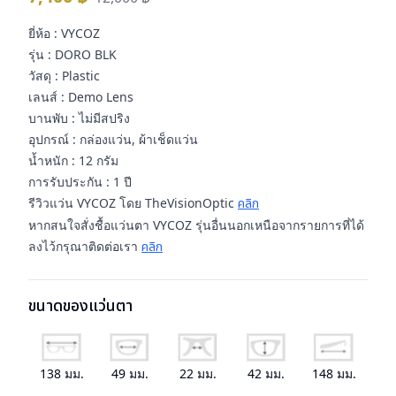
ยี่ห้อ : VYCOZ
รุ่น : DORO BLK
วัสดุ : Plastic
เลนส์ : Demo Lens
บานพับ : ไม่มีสปริง
อุปกรณ์ : กล่องแว่น, ผ้าเช็ดแว่น
น้ำหนัก : 12 กรัม
การรับประกัน : 1 ปี
รีวิวแว่น VYCOZ โดย TheVisionOptic
คลิก
หากสนใจสั่งชื้อแว่นตา VYCOZ รุ่นอื่นนอกเหนือจากรายการที่ได้
ลงไว้กรุณาติดต่อเรา
คลิก
ขนาดของแว่นตา
138
มม.
49
มม.
22
มม.
42
มม.
148
มม.