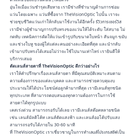
อุ่นใจเมื่อแว่นชำรุดเสียหาย เรามีช่างที่ชำนาญด้านการซ่อม
แว่นโดยเฉพาะ แว่นที่ซื้อจาก TheVisionOptic ไปนั้น เราจะ
ช่วยชุบชีวิตแว่นเก่าให้กลับมาใช้งานได้อีกครั้ง
รีวิวการเซอร์วิส
เรามีช่างผู้ชำนาญการปรับทรงของแว่นให้ได้ระดับ ใส่สบาย ไม่
กดทับ เทคนิคการดัดให้แว่นเข้ารูปกับขนาดใบหน้า สันจมูก ขมับ
และช่วงใบหู ของผู้ใส่แต่ละคนอย่างละเอียดที่สุด และนำกลับ
เข้ามาปรับทรงได้เสมอไม่ว่าจะใช้ไปนานเท่าไหร่ เรายินดีให้
บริการเสมอ
ตัดเลนส์สายตาที่ TheVisionOptic ดีกว่าอย่างไร
เราให้คำปรึกษาเรื่องเลนส์สายตา ที่มีคุณสมบัติเหมาะสมตาม
ความต้องการของแต่ละบุคคล และสามารถช่วยควบคุมงบ
ประมาณให้ได้ประโยชน์ต่อลูกค้ามากที่สุด เรามีเลนส์ทุกชนิด
ทุกประเภท ที่สามารถตอบสนองทุกความต้องการในการใช้
สายตาได้ทุกรูปแบบ
เคสเร่งด่วน สามารถรอรับได้เลย เรามีเลนส์สต๊อคหลายชนิด
เช่น เลนส์มัลติโค้ท เลนส์ตัดแสงฟ้า และเลนส์ออโต้ปรับแสง
สามารถรอรับได้ภายใน 30-60 นาที
ที่ TheVisionOptic เราเชี่ยวชาญในการทำ
เลนส์โปรเกรสซีฟ
เป็น