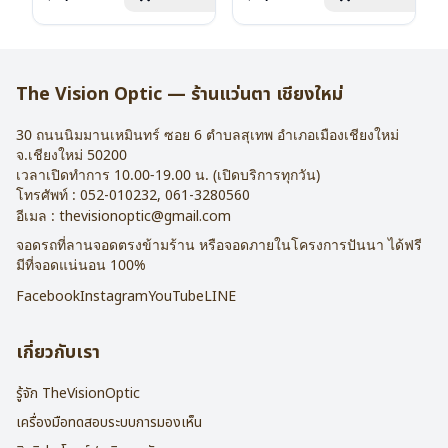
น้ำหนัก : 16 กรัม
น้ำหนัก : 16 กรัม
อุปกรณ์ : กล่องแว่น , ผ้าเช็ดแว่น
อุปกรณ์ : กล่องแว่น , ผ้าเช็ดแว่น
การรับประกัน : 2 ปี
การรับประกัน : 2 ปี
The Vision Optic — ร้านแว่นตา เชียงใหม่
30 ถนนนิมมานเหมินทร์ ซอย 6
ตำบลสุเทพ อำเภอเมืองเชียงใหม่
จ.
เชียงใหม่
50200
เวลาเปิดทำการ 10.00-19.00 น. (เปิดบริการทุกวัน)
โทรศัพท์ :
052-010232
,
061-3280560
อีเมล :
thevisionoptic@gmail.com
จอดรถที่ลานจอดตรงข้ามร้าน หรือจอดภายในโครงการปันนา ได้ฟรี
มีที่จอดแน่นอน 100%
Facebook
Instagram
YouTube
LINE
เกี่ยวกับเรา
รู้จัก TheVisionOptic
เครื่องมือทดสอบระบบการมองเห็น