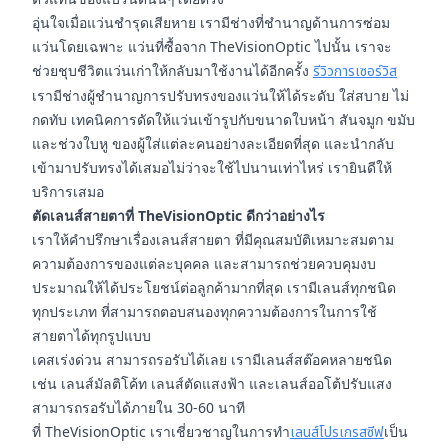
อุ่นใจเมื่อแว่นชำรุดเสียหาย เรามีช่างที่ชำนาญด้านการซ่อม
แว่นโดยเฉพาะ แว่นที่ซื้อจาก TheVisionOptic ไปนั้น เราจะ
ช่วยชุบชีวิตแว่นเก่าให้กลับมาใช้งานได้อีกครั้ง
รีวิวการเซอร์วิส
เรามีช่างผู้ชำนาญการปรับทรงของแว่นให้ได้ระดับ ใส่สบาย ไม่
กดทับ เทคนิคการดัดให้แว่นเข้ารูปกับขนาดใบหน้า สันจมูก ขมับ
และช่วงใบหู ของผู้ใส่แต่ละคนอย่างละเอียดที่สุด และนำกลับ
เข้ามาปรับทรงได้เสมอไม่ว่าจะใช้ไปนานเท่าไหร่ เรายินดีให้
บริการเสมอ
ตัดเลนส์สายตาที่ TheVisionOptic ดีกว่าอย่างไร
เราให้คำปรึกษาเรื่องเลนส์สายตา ที่มีคุณสมบัติเหมาะสมตาม
ความต้องการของแต่ละบุคคล และสามารถช่วยควบคุมงบ
ประมาณให้ได้ประโยชน์ต่อลูกค้ามากที่สุด เรามีเลนส์ทุกชนิด
ทุกประเภท ที่สามารถตอบสนองทุกความต้องการในการใช้
สายตาได้ทุกรูปแบบ
เคสเร่งด่วน สามารถรอรับได้เลย เรามีเลนส์สต๊อคหลายชนิด
เช่น เลนส์มัลติโค้ท เลนส์ตัดแสงฟ้า และเลนส์ออโต้ปรับแสง
สามารถรอรับได้ภายใน 30-60 นาที
ที่ TheVisionOptic เราเชี่ยวชาญในการทำ
เลนส์โปรเกรสซีฟ
เป็น