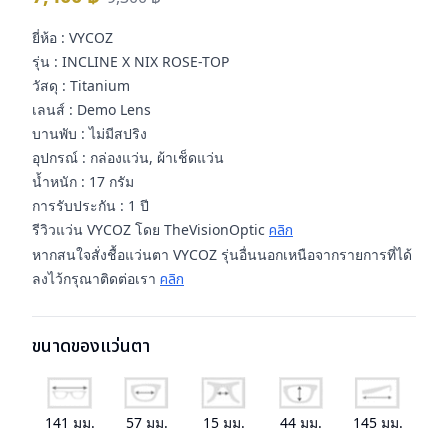
ยี่ห้อ : VYCOZ
รุ่น : INCLINE X NIX ROSE-TOP
วัสดุ : Titanium
เลนส์ : Demo Lens
บานพับ : ไม่มีสปริง
อุปกรณ์ : กล่องแว่น, ผ้าเช็ดแว่น
น้ำหนัก : 17 กรัม
การรับประกัน : 1 ปี
รีวิวแว่น VYCOZ โดย TheVisionOptic
คลิก
หากสนใจสั่งชื้อแว่นตา VYCOZ รุ่นอื่นนอกเหนือจากรายการที่ได้
ลงไว้กรุณาติดต่อเรา
คลิก
ขนาดของแว่นตา
141
มม.
57
มม.
15
มม.
44
มม.
145
มม.