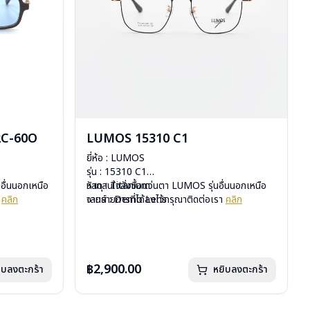
2C-60O
LUMOS 15310 C1
ยี่ห้อ : LUMOS
รุ่น : 15310 C1
อื่นนอกเหนือ
วัสดุ : Titanium
หากสนใจสั่งชื้อแว่นตา LUMOS รุ่นอื่นนอกเหนือ
า
คลิก
เลนส์ : Demo Lens
จากรายการที่ได้ลงไว้กรุณาติดต่อเรา
คลิก
บานพับ : ไม่มีสปริง
น้ำหนัก : 16 กรัม
อุปกรณ์ : กล่องแว่น , ผ้าเช็ดแว่น
การรับประกัน : 2 ปี
฿2,900.00
ิบลงตะกร้า
หยิบลงตะกร้า