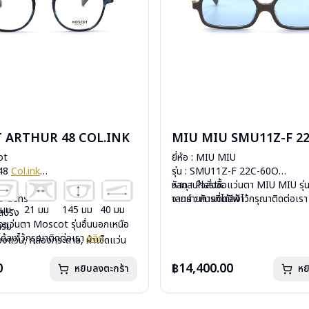
 ARTHUR 48 COL.INK
MIU MIU SMU11Z-F 2
ot
ยี่ห้อ : MIU MIU
 48
Col.ink
รุ่น : SMU11Z-F 22C-60O
c
วัสดุ : Plastic
หากสนใจสั่งชื้อแว่นตา MIU MIU รุ่น
mo Lens
เลนส์ : กันแดดสีฟ้า
จากรายการที่ได้ลงไว้กรุณาติดต่อเร
 มม
21 มม
145 มม
40 มม
ีสปริง
บานพับ : ไม่มีสปริง
ื้อแว่นตา Moscot รุ่นอื่นนอกเหนือ
กรัม
น้ำหนัก : 24 กรัม
ได้ลงไว้กรุณาติดต่อเรา
คลิก
องแว่น, กล่องกระดาษ, ผ้าเช็ดแว่น
อุปกรณ์ : กล่องแว่น , ผ้าเช็ดแว่น
: 1 ปี
การรับประกัน : 1 ปี
0
฿14,400.00
หยิบลงตะกร้า
หย