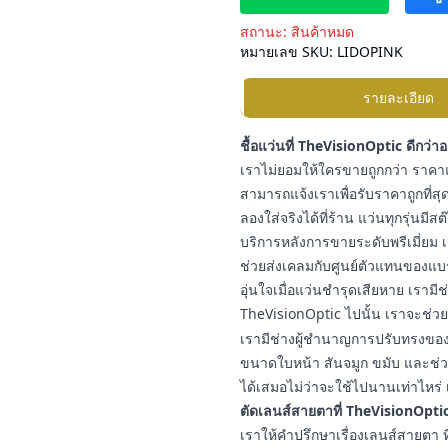
สถานะ:
สินค้าหมด
หมายเลข SKU:
LIDOPINK
รายละเอียด
ชื้อแว่นที่ TheVisionOptic ดีกว่า
เราไม่ยอมให้ใครขายถูกกว่า ราคาแ
สามารถแจ้งเราเพื่อรับราคาถูกที่สุด
ลองใส่จริงได้ที่ร้าน แว่นทุกรุ่นมี
บริการหลังการขายระดับพรีเมี่ยม เ
ช่วยส่งเคลมกับศูนย์ตัวแทนของแบ
อุ่นใจเมื่อแว่นชำรุดเสียหาย เราม
TheVisionOptic ไปนั้น เราจะช่วยช
เรามีช่างผู้ชำนาญการปรับทรงของแ
ขนาดใบหน้า สันจมูก ขมับ และช่วง
ได้เสมอไม่ว่าจะใช้ไปนานเท่าไหร่ 
ตัดเลนส์สายตาที่ TheVisionOptic
เราให้คำปรึกษาเรื่องเลนส์สายต