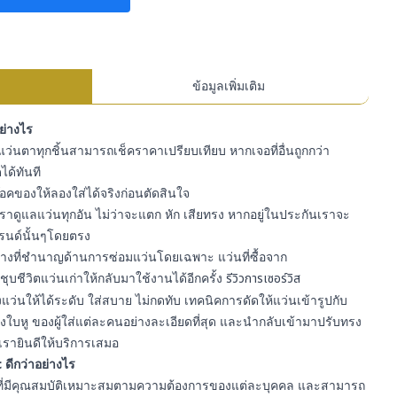
ข้อมูลเพิ่มเติม
อย่างไร
ว่นตาทุกชิ้นสามารถเช็คราคาเปรียบเทียบ หากเจอที่อื่นถูกกว่า
ได้ทันที
สต๊อคของให้ลองใส่ได้จริงก่อนตัดสินใจ
ราดูแลแว่นทุกอัน ไม่ว่าจะแตก หัก เสียทรง หากอยู่ในประกันเราจะ
รนด์นั้นๆโดยตรง
ีช่างที่ชำนาญด้านการซ่อมแว่นโดยเฉพาะ แว่นที่ซื้อจาก
ุบชีวิตแว่นเก่าให้กลับมาใช้งานได้อีกครั้ง
รีวิวการเซอร์วิส
ว่นให้ได้ระดับ ใส่สบาย ไม่กดทับ เทคนิคการดัดให้แว่นเข้ารูปกับ
ใบหู ของผู้ใส่แต่ละคนอย่างละเอียดที่สุด และนำกลับเข้ามาปรับทรง
เรายินดีให้บริการเสมอ
 ดีกว่าอย่างไร
า ที่มีคุณสมบัติเหมาะสมตามความต้องการของแต่ละบุคคล และสามารถ