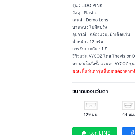
รุ่น : LIDO PINK
วัสดุ : Plastic
เลนส์ : Demo Lens
บานพับ : ไม่มีสปริง
อุปกรณ์ : กล่องแว่น, ผ้าเช็ดแว่น
น้ำหนัก : 12 กรัม
การรับประกัน : 1 ปี
รีวิวแว่น VYCOZ โดย TheVision
หากสนใจสั่งชื้อแว่นตา VYCOZ รุ่
ขณะนี้แว่นตารุ่นนี้หมดสต็อกหากท่
ขนาดของแว่นตา
129
มม.
44
มม
แชท LINE