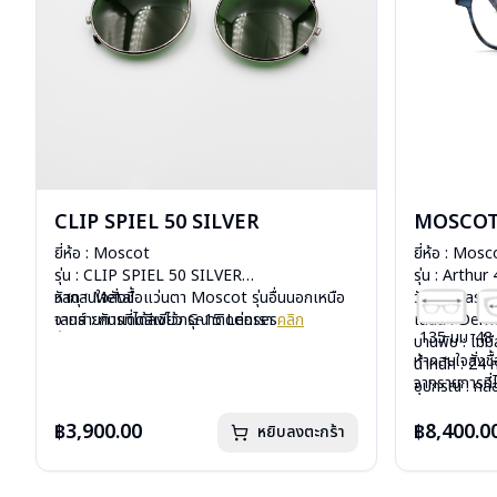
CLIP SPIEL 50 SILVER
MOSCOT
ยี่ห้อ : Moscot
ยี่ห้อ : Mosc
รุ่น : CLIP SPIEL 50 SILVER
รุ่น : Arthur
วัสดุ : Metal
หากสนใจสั่งชื้อแว่นตา Moscot รุ่นอื่นนอกเหนือ
วัสดุ : Plasti
เลนส์ : กันแดดสีเขียว G-15 Lenses
จากรายการที่ได้ลงไว้กรุณาติดต่อเรา
คลิก
เลนส์ : De
135 มม
48
น้ำหนัก : 16 กรัม
บานพับ : ไม่ม
หากสนใจสั่งช
อุปกรณ์ : ซองหนัง
น้ำหนัก : 24 
จากรายการที่
การรับประกัน : 1 ปี
อุปกรณ์ : กล่
การรับประกัน 
฿3,900.00
฿8,400.0
หยิบลงตะกร้า