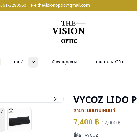
061-3280560
thevisionoptic@gmail.com
เลนส์
นัดพบคุณหมอ
บทความและรีวิว
VYCOZ LIDO 
สาขา:
นิมมานเหมินท์
7,400
฿
12,000
฿
ยี่ห้อ : VYCOZ