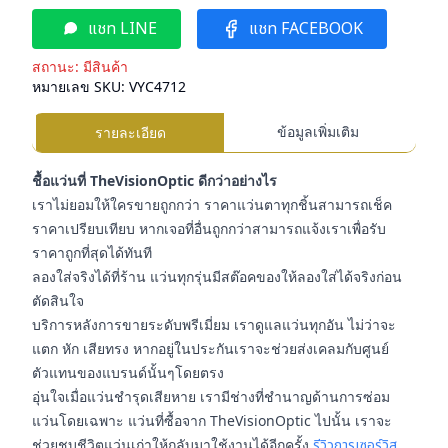
แชท LINE
แชท FACEBOOK
สถานะ:
มีสินค้า
หมายเลข SKU:
VYC4712
ข้อมูลเพิ่มเติม
รายละเอียด
ชื้อแว่นที่ TheVisionOptic ดีกว่าอย่างไร
เราไม่ยอมให้ใครขายถูกกว่า ราคาแว่นตาทุกชิ้นสามารถเช็ค
ราคาเปรียบเทียบ หากเจอที่อื่นถูกกว่าสามารถแจ้งเราเพื่อรับ
ราคาถูกที่สุดได้ทันที
ลองใส่จริงได้ที่ร้าน แว่นทุกรุ่นมีสต๊อคของให้ลองใส่ได้จริงก่อน
ตัดสินใจ
บริการหลังการขายระดับพรีเมี่ยม เราดูแลแว่นทุกอัน ไม่ว่าจะ
แตก หัก เสียทรง หากอยู่ในประกันเราจะช่วยส่งเคลมกับศูนย์
ตัวแทนของแบรนด์นั้นๆโดยตรง
อุ่นใจเมื่อแว่นชำรุดเสียหาย เรามีช่างที่ชำนาญด้านการซ่อม
แว่นโดยเฉพาะ แว่นที่ซื้อจาก TheVisionOptic ไปนั้น เราจะ
ช่วยชุบชีวิตแว่นเก่าให้กลับมาใช้งานได้อีกครั้ง
รีวิวการเซอร์วิส