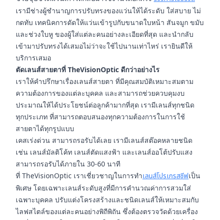
เรามีช่างผู้ชำนาญการปรับทรงของแว่นให้ได้ระดับ ใส่สบาย ไม่
กดทับ เทคนิคการดัดให้แว่นเข้ารูปกับขนาดใบหน้า สันจมูก ขมับ
และช่วงใบหู ของผู้ใส่แต่ละคนอย่างละเอียดที่สุด และนำกลับ
เข้ามาปรับทรงได้เสมอไม่ว่าจะใช้ไปนานเท่าไหร่ เรายินดีให้
บริการเสมอ
ตัดเลนส์สายตาที่ TheVisionOptic ดีกว่าอย่างไร
เราให้คำปรึกษาเรื่องเลนส์สายตา ที่มีคุณสมบัติเหมาะสมตาม
ความต้องการของแต่ละบุคคล และสามารถช่วยควบคุมงบ
ประมาณให้ได้ประโยชน์ต่อลูกค้ามากที่สุด เรามีเลนส์ทุกชนิด
ทุกประเภท ที่สามารถตอบสนองทุกความต้องการในการใช้
สายตาได้ทุกรูปแบบ
เคสเร่งด่วน สามารถรอรับได้เลย เรามีเลนส์สต๊อคหลายชนิด
เช่น เลนส์มัลติโค้ท เลนส์ตัดแสงฟ้า และเลนส์ออโต้ปรับแสง
สามารถรอรับได้ภายใน 30-60 นาที
ที่ TheVisionOptic เราเชี่ยวชาญในการทำ
เลนส์โปรเกรสซีฟ
เป็น
พิเศษ โดยเฉพาะเลนส์ระดับสูงที่มีการคำนวณค่าการสวมใส่
เฉพาะบุคคล ปรับแต่งโครงสร้างและชนิดเลนส์ให้เหมาะสมกับ
ไลฟสไตล์ของแต่ละคนอย่างพิถีพิถัน ซึ่งต้องตรวจวัดด้วยเครื่อง