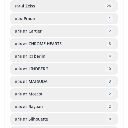
เลนส์ Zeiss
26
แว่น Prada
1
แว่นตา Cartier
2
แว่นตา CHROME HEARTS
3
แว่นตา ic! berlin
4
แว่นตา LINDBERG
10
แว่นตา MATSUDA
3
แว่นตา Moscot
2
แว่นตา Rayban
2
แว่นตา Silhouette
8