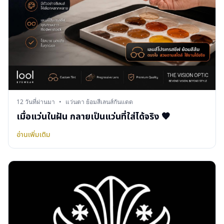
12 วันที่ผ่านมา
•
แว่นตา ย้อมสีเลนส์กันแดด
เมื่อแว่นในฝัน กลายเป็นแว่นที่ใส่ได้จริง 🧡
อ่านเพิ่มเติม