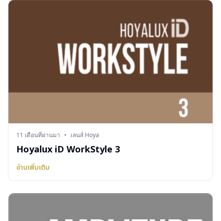
11 เดือนที่ผ่านมา
•
เลนส์ Hoya
Hoyalux iD WorkStyle 3
อ่านเพิ่มเติม