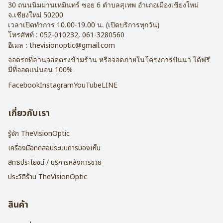
30 ถนนนิมมานเหมินทร์ ซอย 6
ตำบลสุเทพ อำเภอเมืองเชียงใหม่
จ.
เชียงใหม่
50200
เวลาเปิดทำการ 10.00-19.00 น. (เปิดบริการทุกวัน)
โทรศัพท์ :
052-010232
,
061-3280560
อีเมล :
thevisionoptic@gmail.com
จอดรถที่ลานจอดตรงข้ามร้าน หรือจอดภายในโครงการปันนา ได้ฟรี
มีที่จอดแน่นอน 100%
Facebook
Instagram
YouTube
LINE
เกี่ยวกับเรา
รู้จัก TheVisionOptic
เครื่องมือทดสอบระบบการมองเห็น
สิทธิประโยชน์ / บริการหลังการขาย
ประวัติร้าน TheVisionOptic
สินค้า