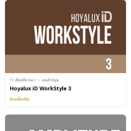
11 เดือนที่ผ่านมา
•
เลนส์ Hoya
Hoyalux iD WorkStyle 3
อ่านเพิ่มเติม