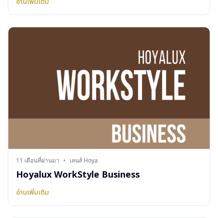
อ่านเพิ่มเติม
11 เดือนที่ผ่านมา
•
เลนส์ Hoya
Hoyalux WorkStyle Business
อ่านเพิ่มเติม