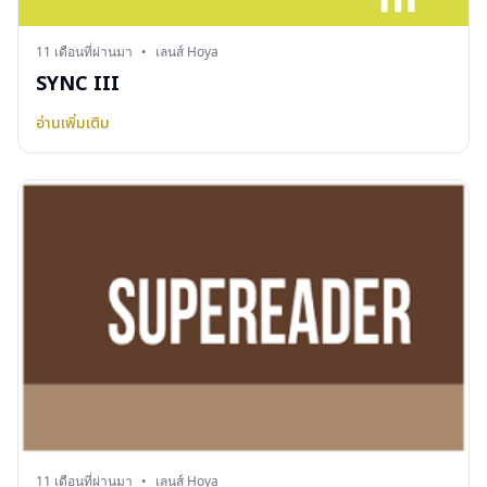
11 เดือนที่ผ่านมา
•
เลนส์ Hoya
SYNC III
อ่านเพิ่มเติม
11 เดือนที่ผ่านมา
•
เลนส์ Hoya