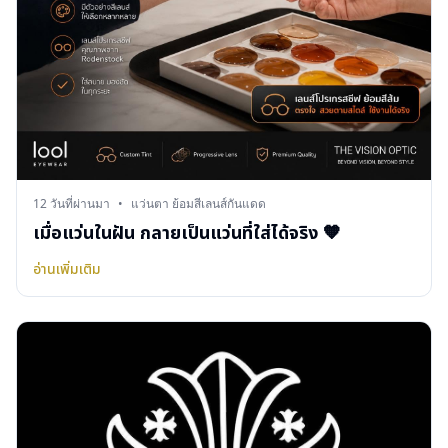
12 วันที่ผ่านมา
•
แว่นตา ย้อมสีเลนส์กันแดด
เมื่อแว่นในฝัน กลายเป็นแว่นที่ใส่ได้จริง 🧡
อ่านเพิ่มเติม