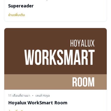
Supereader
อ่านเพิ่มเติม
11 เดือนที่ผ่านมา
•
เลนส์ Hoya
Hoyalux WorkSmart Room