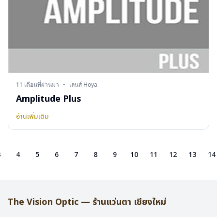
11 เดือนที่ผ่านมา
•
เลนส์ Hoya
Amplitude Plus
อ่านเพิ่มเติม
3
4
5
6
7
8
9
10
11
12
13
14
The Vision Optic — ร้านแว่นตา เชียงใหม่