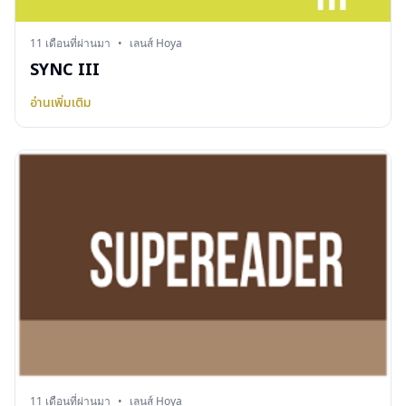
11 เดือนที่ผ่านมา
•
เลนส์ Hoya
SYNC III
อ่านเพิ่มเติม
11 เดือนที่ผ่านมา
•
เลนส์ Hoya