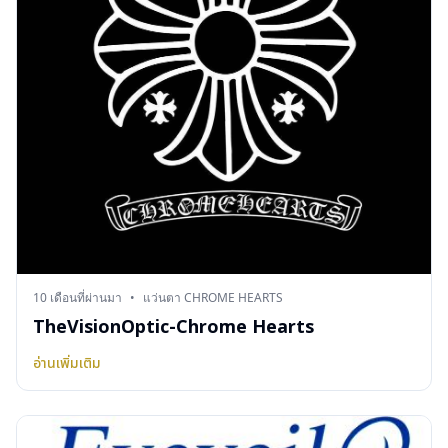
10 เดือนที่ผ่านมา
•
แว่นตา CHROME HEARTS
TheVisionOptic-Chrome Hearts
อ่านเพิ่มเติม