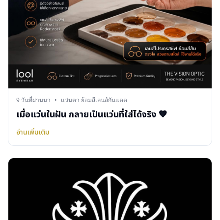
9 วันที่ผ่านมา
•
แว่นตา ย้อมสีเลนส์กันแดด
เมื่อแว่นในฝัน กลายเป็นแว่นที่ใส่ได้จริง 🧡
อ่านเพิ่มเติม