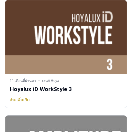
11 เดือนที่ผ่านมา
•
เลนส์ Hoya
Hoyalux iD WorkStyle 3
อ่านเพิ่มเติม