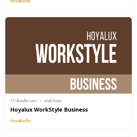
อ่านเพิ่มเติม
11 เดือนที่ผ่านมา
•
เลนส์ Hoya
Hoyalux WorkStyle Business
อ่านเพิ่มเติม