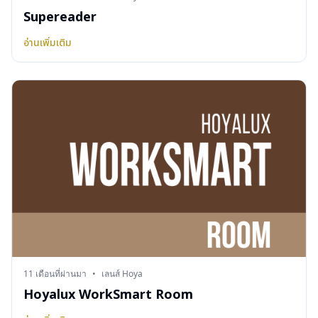
Supereader
อ่านเพิ่มเติม
11 เดือนที่ผ่านมา
•
เลนส์ Hoya
Hoyalux WorkSmart Room