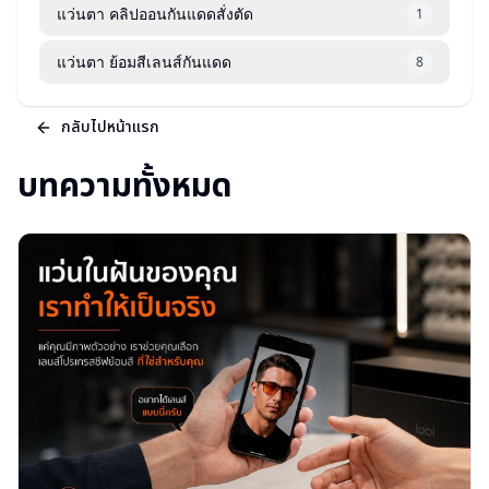
แว่นตา คลิปออนกันแดดสั่งตัด
1
แว่นตา ย้อมสีเลนส์กันแดด
8
กลับไปหน้าแรก
บทความทั้งหมด