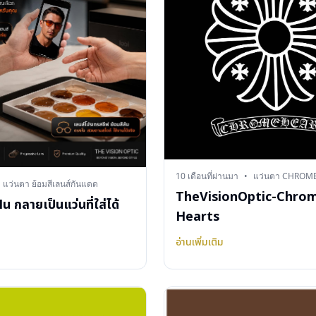
10 เดือนที่ผ่านมา
•
แว่นตา CHROM
แว่นตา ย้อมสีเลนส์กันแดด
TheVisionOptic-Chro
ัน กลายเป็นแว่นที่ใส่ได้
Hearts
อ่านเพิ่มเติม