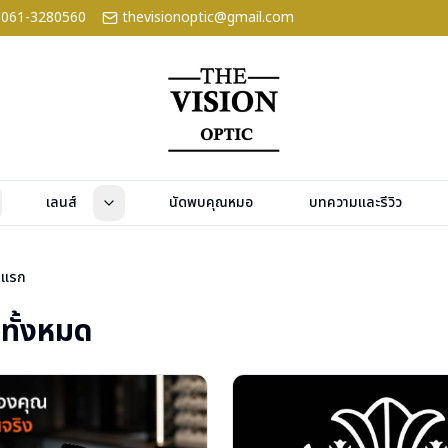
061-3280560
thevisionoptic@gmail.com
เลนส์
นัดพบคุณหมอ
บทความและรีวิว
าแรก
ทั้งหมด