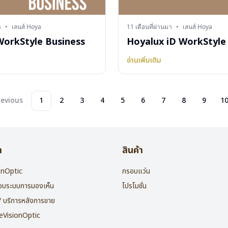
11 เดือนที่ผ่านมา
•
เลนส์ Hoya
า
•
เลนส์ Hoya
Hoyalux iD WorkStyle
WorkStyle Business
อ่านเพิ่มเติม
revious
1
2
3
4
5
6
7
8
9
1
า
สินค้า
ionOptic
กรอบแว่น
สอบระบบการมองเห็น
โปรโมชั่น
 / บริการหลังการขาย
heVisionOptic