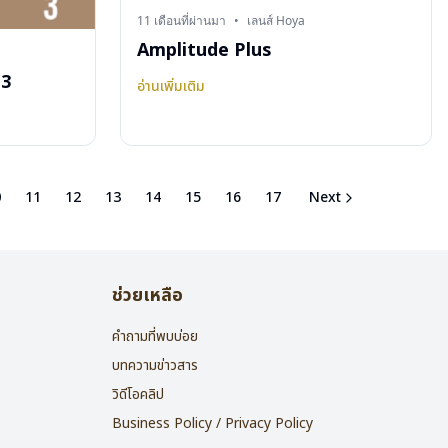
11 เดือนที่ผ่านมา
•
เลนส์ Hoya
Amplitude Plus
 3
อ่านเพิ่มเติม
0
11
12
13
14
15
16
17
Next
ช่วยเหลือ
คำถามที่พบบ่อย
บทความข่าวสาร
วิดีโอคลิป
Business Policy / Privacy Policy