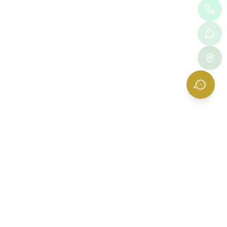
The Vision Optic — ร้านแว่นตา เชียงใหม่
30 ถนนนิมมานเหมินทร์ ซอย 6
ตำบลสุเทพ อำเภอเมืองเชียงใหม่
จ.
เชียงใหม่
50200
เวลาเปิดทำการ 10.00-19.00 น. (เปิดบริการทุกวัน)
โทรศัพท์ :
052-010232
,
061-3280560