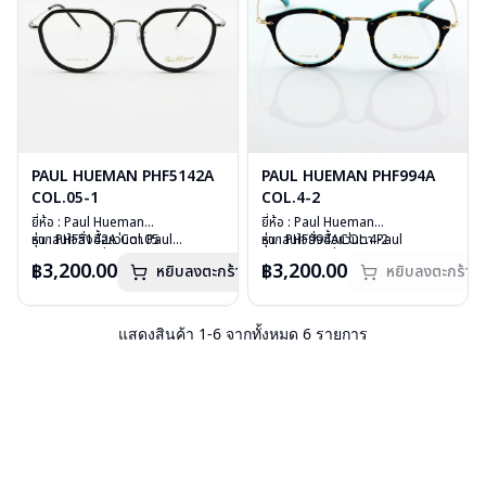
PAUL HUEMAN PHF5142A
PAUL HUEMAN PHF994A
COL.05-1
COL.4-2
ยี่ห้อ : Paul Hueman
ยี่ห้อ : Paul Hueman
รุ่น : PHF5142A Col.05
หากสนใจสั่งชื้อแว่นตา Paul
รุ่น : PHF994ACOL.4-2
หากสนใจสั่งชื้อแว่นตา Paul
วัสดุ : Stainless
Hueman รุ่นอื่นนอกเหนือจากรายการ
วัสดุ : Plastic
Hueman รุ่นอื่นนอกเหนือจากรายการ
฿3,200.00
฿3,200.00
หยิบลงตะกร้า
หยิบลงตะกร้า
เลนส์ : Demo Lens
ที่ได้ลงไว้กรุณาติดต่อเรา
คลิก
เลนส์ : Demo Lens
ที่ได้ลงไว้กรุณาติดต่อเรา
คลิก
บานพับ : ไม่มีสปริง
บานพับ : ไม่มีสปริง
ขณะนี้แว่นตารุ่นนี้หมดสต็อกหากท่าน
อุปกรณ์ : กล่องแว่น, ผ้าเช็ดแว่น
อุปกรณ์ : กล่องแว่น, ผ้าเช็ดแว่น
ต้องการสั่งชื้อ ( Pre-Order ) กรุณา
น้ำหนัก : 18 กรัม
น้ำหนัก : 22 กรัม
ติดต่อเรา
คลิก
แสดงสินค้า
1
-
6
จากทั้งหมด
6
รายการ
การรับประกัน : 1 ปี
การรับประกัน : 1 ปี