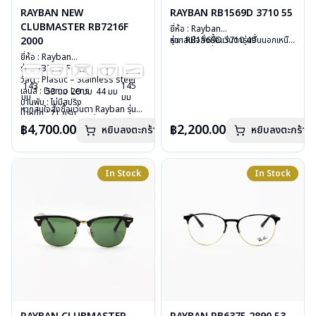
RAYBAN NEW
RAYBAN RB1569D 3710 55
CLUBMASTER RB7216F
ยี่ห้อ : Rayban
2000
รุ่น : RB1569D 3710 49
หากสนใจสั่งชื้อแว่นตารุ่นอื่นนอกเหนือ
วัสดุ : Plastic
จากรายการที่ได้ลงไว้ กรุณาติดต่อเรา
ยี่ห้อ : Rayban
เลนส์ : Demo lens
คลิก
รุ่น : RB7216F 2000
บานพับ : ไม่มีสปริง
วัสดุ : Plastic – Stainless steel
น้ำหนัก : 18 กรัม
143
145
เลนส์ : Demo Lens
53 มม
20 มม
44 มม
อุปกรณ์ : กล่องแว่น, ผ้าเช็ดแว่น, คู่มือ
มม
มม
บานพับ : ไม่มีสปริง
การรับประกัน : 2 ปี (ประกันศูนย์
หากสนใจสั่งชื้อแว่นตา Rayban รุ่นอื่น
น้ำหนัก : 21 กรัม
Luxottica)
นอกเหนือจากรายการที่ได้ลงไว้กรุณา
อุปกรณ์ : กล่องแว่น, ผ้าเช็ดแว่น, คู่มือ
฿4,700.00
฿2,200.00
หยิบลงตะกร้า
หยิบลงตะกร้า
ติดต่อเรา
คลิก
การรับประกัน : 2 ปี (ประกันศูนย์
Luxottica)
In Stock
In Stock