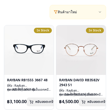
สินค้ามาใหม่
In Stock
In Stock
RAYBAN RB1555 3667 48
RAYBAN DAVID RB3582V
2943 51
ยี่ห้อ : Rayban
รุ่น : RB1555 3667 48
หากสนใจสั่งชื้อแว่นตารุ่นอื่นนอกเหนือ
ยี่ห้อ : Rayban
วัสดุ : Plastic
จากรายการที่ได้ลงไว้ กรุณาติดต่อ
รุ่น : David RB3582V 2943 51
หากสนใจสั่งชื้อแว่นตารุ่นอื่นนอกเหนือ
เลนส์ : Demo Lens
เรา
คลิก
วัสดุ : Stainless Steel
จากรายการที่ได้ลงไว้ กรุณาติดต่อเรา
฿3,100.00
฿4,500.00
บานพับ : ไม่มีสปริง
หยิบลงตะกร้า
หยิบลงตะกร้า
เลนส์ : Demo Lens
คลิก
น้ำหนัก : 24 กรัม
บานพับ : ไม่มีสปริง
อุปกรณ์ : กล่องแว่น, ผ้าเช็ดแว่น, คู่มือ