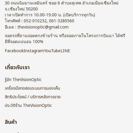
30 ถนนนิมมานเหมินทร์ ซอย 6
ตำบลสุเทพ อำเภอเมืองเชียงใหม่
จ.
เชียงใหม่
50200
เวลาเปิดทำการ 10.00-19.00 น. (เปิดบริการทุกวัน)
โทรศัพท์ :
052-010232
,
061-3280560
อีเมล :
thevisionoptic@gmail.com
จอดรถที่ลานจอดตรงข้ามร้าน หรือจอดภายในโครงการปันนา ได้ฟรี
มีที่จอดแน่นอน 100%
Facebook
Instagram
YouTube
LINE
เกี่ยวกับเรา
รู้จัก TheVisionOptic
เครื่องมือทดสอบระบบการมองเห็น
สิทธิประโยชน์ / บริการหลังการขาย
ประวัติร้าน TheVisionOptic
สินค้า