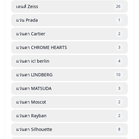
เลนส์ Zeiss
26
แว่น Prada
1
แว่นตา Cartier
2
แว่นตา CHROME HEARTS
3
แว่นตา ic! berlin
4
แว่นตา LINDBERG
10
แว่นตา MATSUDA
3
แว่นตา Moscot
2
แว่นตา Rayban
2
แว่นตา Silhouette
8