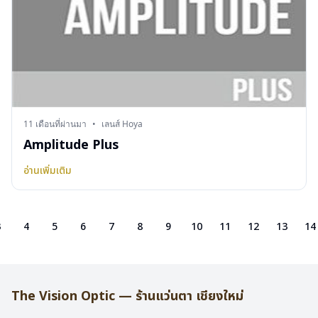
11 เดือนที่ผ่านมา
•
เลนส์ Hoya
Amplitude Plus
อ่านเพิ่มเติม
3
4
5
6
7
8
9
10
11
12
13
14
The Vision Optic — ร้านแว่นตา เชียงใหม่