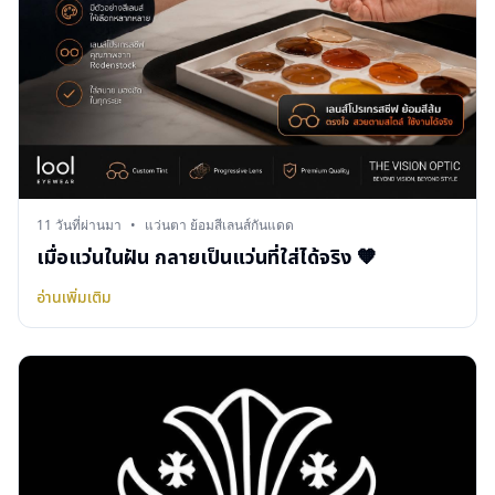
11 วันที่ผ่านมา
•
แว่นตา ย้อมสีเลนส์กันแดด
เมื่อแว่นในฝัน กลายเป็นแว่นที่ใส่ได้จริง 🧡
อ่านเพิ่มเติม