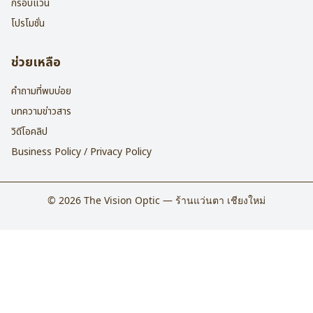
กรอบแว่น
โปรโมชั่น
ช่วยเหลือ
คำถามที่พบบ่อย
บทความข่าวสาร
วิดีโอคลิป
Business Policy / Privacy Policy
©
2026
The Vision Optic — ร้านแว่นตา เชียงใหม่