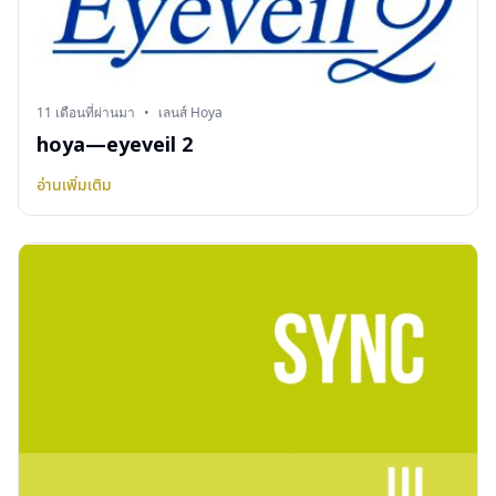
11 เดือนที่ผ่านมา
•
เลนส์ Hoya
hoya—eyeveil 2
อ่านเพิ่มเติม