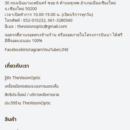
30 ถนนนิมมานเหมินทร์ ซอย 6
ตำบลสุเทพ อำเภอเมืองเชียงใหม่
จ.
เชียงใหม่
50200
เวลาเปิดทำการ 10.00-19.00 น. (เปิดบริการทุกวัน)
โทรศัพท์ :
052-010232
,
061-3280560
อีเมล :
thevisionoptic@gmail.com
จอดรถที่ลานจอดตรงข้ามร้าน หรือจอดภายในโครงการปันนา ได้ฟรี
มีที่จอดแน่นอน 100%
Facebook
Instagram
YouTube
LINE
เกี่ยวกับเรา
รู้จัก TheVisionOptic
เครื่องมือทดสอบระบบการมองเห็น
สิทธิประโยชน์ / บริการหลังการขาย
ประวัติร้าน TheVisionOptic
สินค้า