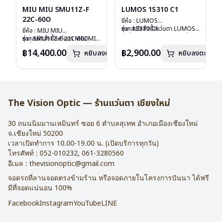
MIU MIU SMU11Z-F
LUMOS 15310 C1
22C-60O
ยี่ห้อ : LUMOS
รุ่น : 15310 C1
หากสนใจสั่งชื้อแว่นตา LUMOS
ยี่ห้อ : MIU MIU
วัสดุ : Titanium
รุ่นอื่นนอกเหนือจากรายการที่ได้
รุ่น : SMU11Z-F 22C-60O
หากสนใจสั่งชื้อแว่นตา MIU MIU
เลนส์ : Demo Lens
ลงไว้กรุณาติดต่อเรา
คลิก
วัสดุ : Plastic
รุ่นอื่นนอกเหนือจากรายการที่ได้
฿14,400.00
฿2,900.00
หยิบลงตะกร้า
บานพับ : ไม่มีสปริง
หยิบลงตะกร้า
เลนส์ : กันแดดสีฟ้า
ลงไว้กรุณาติดต่อเรา
คลิก
น้ำหนัก : 16 กรัม
บานพับ : ไม่มีสปริง
อุปกรณ์ : กล่องแว่น , ผ้าเช็ดแว่น
น้ำหนัก : 24 กรัม
การรับประกัน : 2 ปี
อุปกรณ์ : กล่องแว่น , ผ้าเช็ดแว่น
การรับประกัน : 1 ปี
The Vision Optic — ร้านแว่นตา เชียงใหม่
30 ถนนนิมมานเหมินทร์ ซอย 6
ตำบลสุเทพ อำเภอเมืองเชียงใหม่
จ.
เชียงใหม่
50200
เวลาเปิดทำการ 10.00-19.00 น. (เปิดบริการทุกวัน)
โทรศัพท์ :
052-010232
,
061-3280560
อีเมล :
thevisionoptic@gmail.com
จอดรถที่ลานจอดตรงข้ามร้าน หรือจอดภายในโครงการปันนา ได้ฟรี
มีที่จอดแน่นอน 100%
Facebook
Instagram
YouTube
LINE