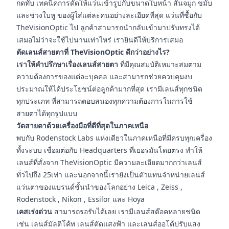
กดทับ เทคนิคการดัดให้แว่นเข้ารูปกับขนาดใบหน้า สันจมูก ขมับ
และช่วงใบหู ของผู้ใส่แต่ละคนอย่างละเอียดที่สุด แว่นที่ซื้อกับ
TheVisionOptic ไป ลูกค้าสามารถนำกลับเข้ามาปรับทรงได้
เสมอไม่ว่าจะใช้ไปนานเท่าไหร่ เรายินดีให้บริการเสมอ
ตัดเลนส์สายตาที่ TheVisionOptic ดีกว่าอย่างไร?
เราให้คำปรึกษาเรื่องเลนส์สายตา
ที่มีคุณสมบัติเหมาะสมตาม
ความต้องการของแต่ละบุคคล และสามารถช่วยควบคุมงบ
ประมาณให้ได้ประโยชน์ต่อลูกค้ามากที่สุด เรามีเลนส์ทุกชนิด
ทุกประเภท ที่สามารถตอบสนองทุกความต้องการในการใช้
สายตาได้ทุกรูปแบบ
วัดสายตาด้วยเครื่องมือที่ดีที่สุดในภาคเหนือ
พบกับ Rodenstock Labs แห่งเดียวในภาคเหนือที่มีครบทุกเครื่อง
ทั้งระบบ เชื่อมต่อกับ Headquarters ที่เยอรมันโดยตรง ทำให้
เลนส์ที่สั่งจาก TheVisionOptic มีความละเอียดมากกว่าเลนส์
ทั่วไปถึง 25เท่า และนอกจากนี้เรายังเป็นตัวแทนจำหน่ายเลนส์
แว่นตาของแบรนด์ชั้นนำของโลกอย่าง Leica , Zeiss ,
Rodenstock , Nikon , Essilor และ Hoya
เคสเร่งด่วน
สามารถรอรับได้เลย เรามีเลนส์สต๊อคหลายชนิด
เช่น เลนส์มัลติโค้ท เลนส์ตัดแสงฟ้า และเลนส์ออโต้ปรับแสง