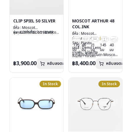
CLIP SPIEL 50 SILVER
MOSCOT ARTHUR 48
COL.INK
ยี่ห้อ : Moscot
รุ่น : CLIP SPIEL 50 SILVER
หากสนใจสั่งชื้อแว่นตา Moscot
ยี่ห้อ : Moscot
วัสดุ : Metal
รุ่นอื่นนอกเหนือจากรายการที่ได้
รุ่น : Arthur 48
Col.ink
เลนส์ : กันแดดสีเขียว G-15
ลงไว้กรุณาติดต่อเรา
คลิก
วัสดุ : Plastic
135
48
21
145
40
Lenses
เลนส์ : Demo Lens
มม
มม
มม
มม
มม
น้ำหนัก : 16 กรัม
บานพับ : ไม่มีสปริง
หากสนใจสั่งชื้อแว่นตา Moscot
อุปกรณ์ : ซองหนัง
น้ำหนัก : 24 กรัม
รุ่นอื่นนอกเหนือจากรายการที่ได้
การรับประกัน : 1 ปี
อุปกรณ์ : กล่องแว่น, กล่อง
฿3,900.00
฿8,400.00
หยิบลงตะกร้า
หยิบลงตะกร้า
ลงไว้กรุณาติดต่อเรา
คลิก
กระดาษ, ผ้าเช็ดแว่น
การรับประกัน : 1 ปี
In Stock
In Stock