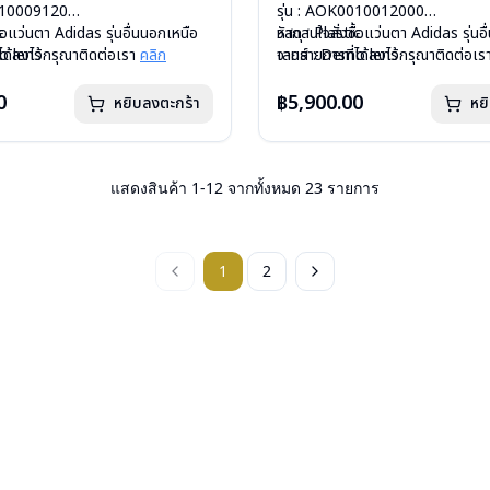
0010009120
รุ่น : AOK0010012000
c
ื้อแว่นตา Adidas รุ่นอื่นนอกเหนือ
วัสดุ : Plastic
หากสนใจสั่งชื้อแว่นตา Adidas รุ่นอ
o lens
ได้ลงไว้กรุณาติดต่อเรา
คลิก
เลนส์ : Demo lens
จากรายการที่ได้ลงไว้กรุณาติดต่อเ
ีสปริง
บานพับ : ไม่มีสปริง
กรัม
น้ำหนัก : 25 กรัม
0
฿5,900.00
หยิบลงตะกร้า
หย
่องกระดาษ, ถุงแว่น, ผ้าเช็ดแว่น
อุปกรณ์ : กล่องกระดาษ, ถุงแว่น, ผ้
: 1 ปี
การรับประกัน : 1 ปี
แสดงสินค้า
1
-
12
จากทั้งหมด
23
รายการ
1
2