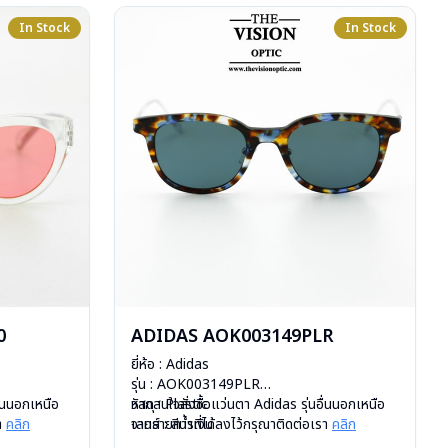
In Stock
In Stock
0
ADIDAS AOK003149PLR
ยี่ห้อ : Adidas
รุ่น : AOK003149PLR
ื่นนอกเหนือ
วัสดุ : Plastic
หากสนใจสั่งชื้อแว่นตา Adidas รุ่นอื่นนอกเหนือ
รา
คลิก
เลนส์ : สีน้ำเงิน
จากรายการที่ได้ลงไว้กรุณาติดต่อเรา
คลิก
บานพับ : ไม่มีสปริง