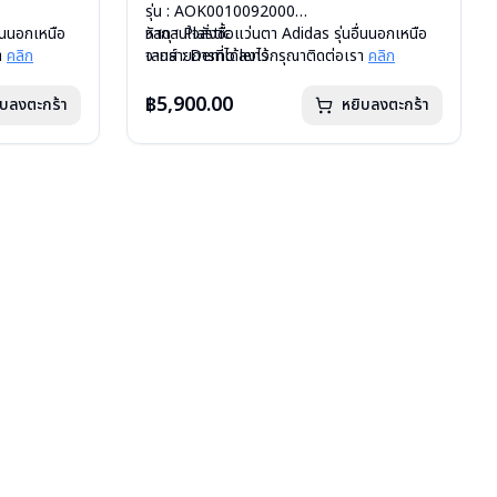
รุ่น : AOK0010092000
ื่นนอกเหนือ
วัสดุ : Plastic
หากสนใจสั่งชื้อแว่นตา Adidas รุ่นอื่นนอกเหนือ
รา
คลิก
เลนส์ : Demo lens
จากรายการที่ได้ลงไว้กรุณาติดต่อเรา
คลิก
บานพับ : ไม่มีสปริง
น้ำหนัก : 25 กรัม
฿5,900.00
ิบลงตะกร้า
หยิบลงตะกร้า
าเช็ดแว่น
อุปกรณ์ : กล่องกระดาษ, ถุงแว่น, ผ้าเช็ดแว่น
การรับประกัน : 1 ปี