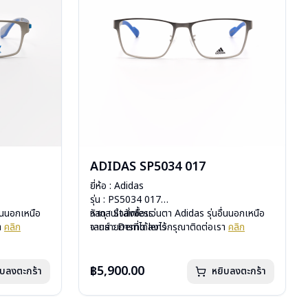
ADIDAS SP5034 017
ยี่ห้อ : Adidas
รุ่น : PS5034 017
ื่นนอกเหนือ
วัสดุ : Stainless
หากสนใจสั่งชื้อแว่นตา Adidas รุ่นอื่นนอกเหนือ
รา
คลิก
เลนส์ : Demo lens
จากรายการที่ได้ลงไว้กรุณาติดต่อเรา
คลิก
บานพับ : ไม่มีสปริง
น้ำหนัก : 25 กรัม
อุปกรณ์ : กล่อง, ผ้าเช็ดแว่น
฿5,900.00
ิบลงตะกร้า
หยิบลงตะกร้า
การรับประกัน : 1 ปี