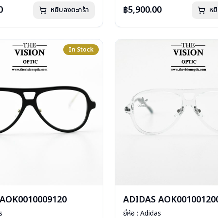
กรัม
น้ำหนัก : 32 กรัม
0
฿5,900.00
หยิบลงตะกร้า
หย
่องกระดาษ, ถุงแว่น, ผ้าเช็ดแว่น
อุปกรณ์ : กล่องกระดาษ, ถุงแว่น, คู่ม
: 1 ปี
แว่น
การรับประกัน : 1 ปี
In Stock
 AOK0010009120
ADIDAS AOK00100120
s
ยี่ห้อ : Adidas