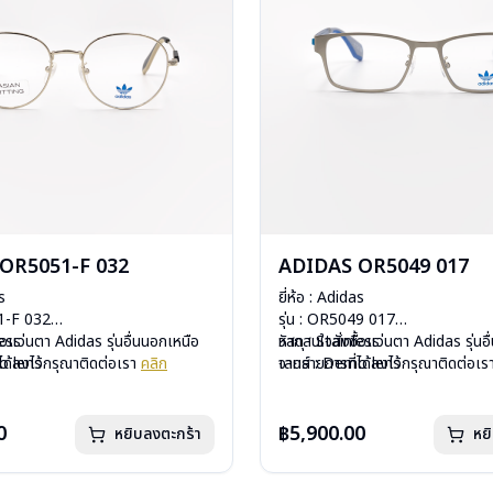
OR5051-F 032
ADIDAS OR5049 017
s
ยี่ห้อ : Adidas
51-F 032
รุ่น : OR5049 017
less
ื้อแว่นตา Adidas รุ่นอื่นนอกเหนือ
วัสดุ : Stainless
หากสนใจสั่งชื้อแว่นตา Adidas รุ่นอ
o lens
ได้ลงไว้กรุณาติดต่อเรา
คลิก
เลนส์ : Demo lens
จากรายการที่ได้ลงไว้กรุณาติดต่อเ
ีสปริง
บานพับ : ไม่มีสปริง
กรัม
น้ำหนัก : 25 กรัม
อง, ผ้าเช็ดแว่น
อุปกรณ์ : กล่อง, ผ้าเช็ดแว่น
0
฿5,900.00
หยิบลงตะกร้า
หย
: 1 ปี
การรับประกัน : 1 ปี