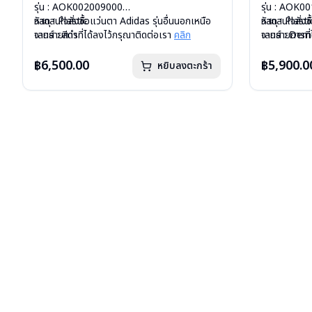
รุ่น : AOK002009000
รุ่น : AOK
วัสดุ : Plastic
หากสนใจสั่งชื้อแว่นตา Adidas รุ่นอื่นนอกเหนือ
วัสดุ : Plasti
หากสนใจสั่งช
เลนส์ : สีดำ
จากรายการที่ได้ลงไว้กรุณาติดต่อเรา
คลิก
เลนส์ : Dem
จากรายการที่
บานพับ : ไม่มีสปริง
บานพับ : ไม่ม
น้ำหนัก : 26 กรัม
น้ำหนัก : 25 
฿6,500.00
฿5,900.0
หยิบลงตะกร้า
อุปกรณ์ : กล่องกระดาษ, ถุงแว่น, คู่มือ, ผ้าเช็ด
อุปกรณ์ : กล
แว่น
การรับประกัน 
การรับประกัน : 1 ปี