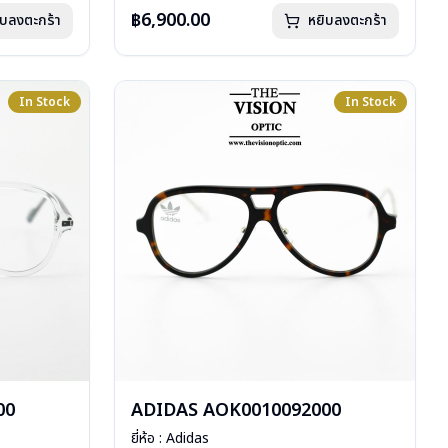
น้ำหนัก : 26 กรัม
฿6,900.00
ิบลงตะกร้า
หยิบลงตะกร้า
ือ, ผ้าเช็ด
อุปกรณ์ : กล่องกระดาษ, ถุงแว่น, คู่มือ, ผ้าเช็ด
แว่น
การรับประกัน : 1 ปี
In Stock
In Stock
00
ADIDAS AOK0010092000
ยี่ห้อ : Adidas