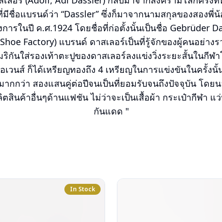
าสเลอร์ (Adolf, Adi Dassler) กลับมาจากสงครามโลกครั้งที่หน
ี่มีชื่อแบรนด์ว่า “Dassler” ซึ่งก็มาจากนามสกุลของสองพี่น้
การในปี ค.ศ.1924 โดยชื่อที่ก่อตั้งนั้นเป็นชื่อ Gebrüder 
hoe Factory) แบรนด์ ดาสเลอร์เป็นที่รู้จักของผู้คนอย่างรว
มริกันใส่รองเท้าตะปูของดาสเลอร์ลงแข่งวิ่งระยะสั้นในกีฬาโอ
อเวนส์ ก็ได้เหรียญทองถึง 4 เหรียญในการแข่งขันในครั้งนั
ากกว่า สองแสนคู่ต่อปีจนเป็นที่ยอมรับจนถึงปัจจุบัน โดยน
ิตสินค้าอื่นๆด้านแฟชัน ไม่ว่าจะเป็นเสื้อผ้า กระเป๋ากีฬา 
กันแดด "
In Stock