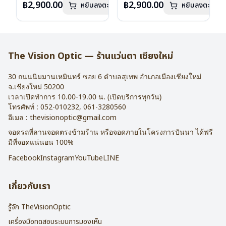
฿2,900.00
฿2,900.00
หยิบลงตะกร้า
หยิบลงตะกร้า
บานพับ : ไม่มีสปริง
บานพับ : ไม่มีสปริง
น้ำหนัก : 16 กรัม
น้ำหนัก : 16 กรัม
อุปกรณ์ : กล่องแว่น , ผ้าเช็ดแว่น
อุปกรณ์ : กล่องแว่น , ผ้าเช็ดแว่น
การรับประกัน : 2 ปี
การรับประกัน : 2 ปี
The Vision Optic — ร้านแว่นตา เชียงใหม่
30 ถนนนิมมานเหมินทร์ ซอย 6
ตำบลสุเทพ อำเภอเมืองเชียงใหม่
จ.
เชียงใหม่
50200
เวลาเปิดทำการ 10.00-19.00 น. (เปิดบริการทุกวัน)
โทรศัพท์ :
052-010232
,
061-3280560
อีเมล :
thevisionoptic@gmail.com
จอดรถที่ลานจอดตรงข้ามร้าน หรือจอดภายในโครงการปันนา ได้ฟรี
มีที่จอดแน่นอน 100%
Facebook
Instagram
YouTube
LINE
เกี่ยวกับเรา
รู้จัก TheVisionOptic
เครื่องมือทดสอบระบบการมองเห็น