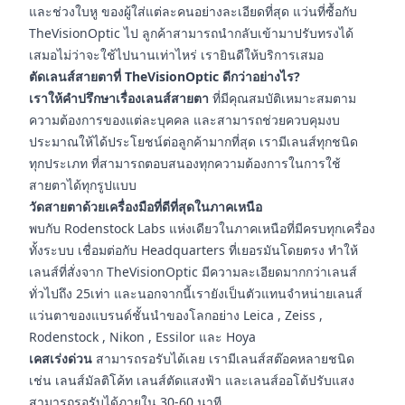
และช่วงใบหู ของผู้ใส่แต่ละคนอย่างละเอียดที่สุด แว่นที่ซื้อกับ
TheVisionOptic ไป ลูกค้าสามารถนำกลับเข้ามาปรับทรงได้
เสมอไม่ว่าจะใช้ไปนานเท่าไหร่ เรายินดีให้บริการเสมอ
ตัดเลนส์สายตาที่ TheVisionOptic ดีกว่าอย่างไร?
เราให้คำปรึกษาเรื่องเลนส์สายตา
ที่มีคุณสมบัติเหมาะสมตาม
ความต้องการของแต่ละบุคคล และสามารถช่วยควบคุมงบ
ประมาณให้ได้ประโยชน์ต่อลูกค้ามากที่สุด เรามีเลนส์ทุกชนิด
ทุกประเภท ที่สามารถตอบสนองทุกความต้องการในการใช้
สายตาได้ทุกรูปแบบ
วัดสายตาด้วยเครื่องมือที่ดีที่สุดในภาคเหนือ
พบกับ Rodenstock Labs แห่งเดียวในภาคเหนือที่มีครบทุกเครื่อง
ทั้งระบบ เชื่อมต่อกับ Headquarters ที่เยอรมันโดยตรง ทำให้
เลนส์ที่สั่งจาก TheVisionOptic มีความละเอียดมากกว่าเลนส์
ทั่วไปถึง 25เท่า และนอกจากนี้เรายังเป็นตัวแทนจำหน่ายเลนส์
แว่นตาของแบรนด์ชั้นนำของโลกอย่าง Leica , Zeiss ,
Rodenstock , Nikon , Essilor และ Hoya
เคสเร่งด่วน
สามารถรอรับได้เลย เรามีเลนส์สต๊อคหลายชนิด
เช่น เลนส์มัลติโค้ท เลนส์ตัดแสงฟ้า และเลนส์ออโต้ปรับแสง
สามารถรอรับได้ภายใน 30-60 นาที