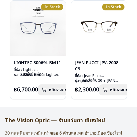
อุปกรณ์ : กล่องแว่น , ผ้าเช็ดแว่น
อุปกรณ์ : กล่องแว่น , ผ้าเช็ดแว่น
การรับประกัน : 2 ปี
การรับประกัน : 2 ปี
In Stock
In Stock
LIGHTEC 30069L BM11
JEAN PUCCI JPV-2008
C9
ยี่ห้อ : Lightec
รุ่น : 30069L BM11
หากสนใจสั่งชื้อแว่นตา Lightec
ยี่ห้อ : Jean Pucci
วัสดุ : Aluminium
รุ่นอื่นนอกเหนือจากรายการที่ได้
รุ่น : JPV-2008 C9
หากสนใจสั่งชื้อแว่นตา JEAN
เลนส์ : Demo Lens
ลงไว้กรุณาติดต่อเรา
คลิก
วัสดุ : Stainless
PUCCI รุ่นอื่นนอกเหนือจาก
฿6,700.00
฿2,300.00
บานพับ : ไม่มีสปริง
หยิบลงตะกร้า
หยิบลงตะกร้า
เลนส์ : Demo Lens
รายการที่ได้ลงไว้กรุณาติดต่อเรา
อุปกรณ์ : กล่องแว่น, ผ้าเช็ดแว่น
บานพับ : ไม่มีสปริง
คลิก
น้ำหนัก : 16 กรัม
น้ำหนัก : 21 กรัม
การรับประกัน : 1 ปี
อุปกรณ์ : กล่องแว่น ผ้าเช็ดแว่น
การรับประกัน : 1 ปี
The Vision Optic — ร้านแว่นตา เชียงใหม่
30 ถนนนิมมานเหมินทร์ ซอย 6
ตำบลสุเทพ อำเภอเมืองเชียงใหม่