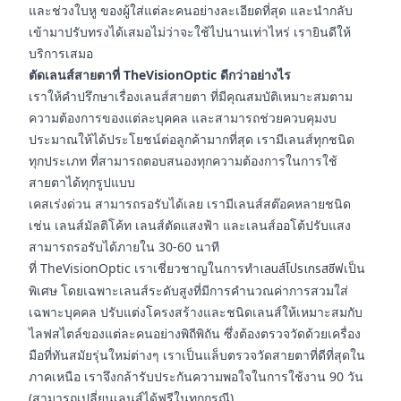
และช่วงใบหู ของผู้ใส่แต่ละคนอย่างละเอียดที่สุด และนำกลับ
เข้ามาปรับทรงได้เสมอไม่ว่าจะใช้ไปนานเท่าไหร่ เรายินดีให้
บริการเสมอ
ตัดเลนส์สายตาที่ TheVisionOptic ดีกว่าอย่างไร
เราให้คำปรึกษาเรื่องเลนส์สายตา ที่มีคุณสมบัติเหมาะสมตาม
ความต้องการของแต่ละบุคคล และสามารถช่วยควบคุมงบ
ประมาณให้ได้ประโยชน์ต่อลูกค้ามากที่สุด เรามีเลนส์ทุกชนิด
ทุกประเภท ที่สามารถตอบสนองทุกความต้องการในการใช้
สายตาได้ทุกรูปแบบ
เคสเร่งด่วน สามารถรอรับได้เลย เรามีเลนส์สต๊อคหลายชนิด
เช่น เลนส์มัลติโค้ท เลนส์ตัดแสงฟ้า และเลนส์ออโต้ปรับแสง
สามารถรอรับได้ภายใน 30-60 นาที
ที่ TheVisionOptic เราเชี่ยวชาญในการทำ
เลนส์โปรเกรสซีฟ
เป็น
พิเศษ โดยเฉพาะเลนส์ระดับสูงที่มีการคำนวณค่าการสวมใส่
เฉพาะบุคคล ปรับแต่งโครงสร้างและชนิดเลนส์ให้เหมาะสมกับ
ไลฟสไตล์ของแต่ละคนอย่างพิถีพิถัน ซึ่งต้องตรวจวัดด้วยเครื่อง
มือที่ทันสมัยรุ่นใหม่ต่างๆ เราเป็นแล็บตรวจวัดสายตาที่ดีที่สุดใน
ภาคเหนือ เราจึงกล้ารับประกันความพอใจในการใช้งาน 90 วัน
(สามารถเปลี่ยนเลนส์ได้ฟรีในทุกกรณี)