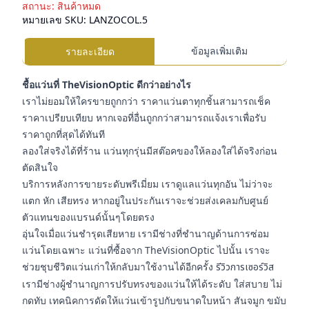
สถานะ:
สินค้าหมด
หมายเลข SKU:
LANZOCOL.5
ข้อมูลเพิ่มเติม
รายละเอียด
ชื้อแว่นที่ TheVisionOptic ดีกว่าอย่างไร
เราไม่ยอมให้ใครขายถูกกว่า ราคาแว่นตาทุกชิ้นสามารถเช็ค
ราคาเปรียบเทียบ หากเจอที่อื่นถูกกว่าสามารถแจ้งเราเพื่อรับ
ราคาถูกที่สุดได้ทันที
ลองใส่จริงได้ที่ร้าน แว่นทุกรุ่นมีสต๊อคของให้ลองใส่ได้จริงก่อน
ตัดสินใจ
บริการหลังการขายระดับพรีเมี่ยม เราดูแลแว่นทุกอัน ไม่ว่าจะ
แตก หัก เสียทรง หากอยู่ในประกันเราจะช่วยส่งเคลมกับศูนย์
ตัวแทนของแบรนด์นั้นๆโดยตรง
อุ่นใจเมื่อแว่นชำรุดเสียหาย เรามีช่างที่ชำนาญด้านการซ่อม
แว่นโดยเฉพาะ แว่นที่ซื้อจาก TheVisionOptic ไปนั้น เราจะ
ช่วยชุบชีวิตแว่นเก่าให้กลับมาใช้งานได้อีกครั้ง
รีวิวการเซอร์วิส
เรามีช่างผู้ชำนาญการปรับทรงของแว่นให้ได้ระดับ ใส่สบาย ไม่
กดทับ เทคนิคการดัดให้แว่นเข้ารูปกับขนาดใบหน้า สันจมูก ขมับ