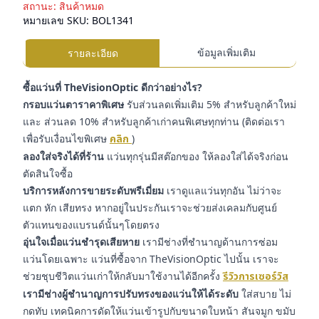
สถานะ:
สินค้าหมด
หมายเลข SKU:
BOL1341
ข้อมูลเพิ่มเติม
รายละเอียด
ซื้อแว่นที่ TheVisionOptic ดีกว่าอย่างไร?
กรอบแว่นตาราคาพิเศษ
รับส่วนลดเพิ่มเติม 5% สำหรับลูกค้าใหม่
และ ส่วนลด 10% สำหรับลูกค้าเก่าคนพิเศษทุกท่าน (ติดต่อเรา
เพื่อรับเงื่อนไขพิเศษ
คลิก
)
ลองใส่จริงได้ที่ร้าน
แว่นทุกรุ่นมีสต๊อกของ ให้ลองใส่ได้จริงก่อน
ตัดสินใจซื้อ
บริการหลังการขายระดับพรีเมี่ยม
เราดูแลแว่นทุกอัน ไม่ว่าจะ
แตก หัก เสียทรง หากอยู่ในประกันเราจะช่วยส่งเคลมกับศูนย์
ตัวแทนของแบรนด์นั้นๆโดยตรง
อุ่นใจเมื่อแว่นชำรุดเสียหาย
เรามีช่างที่ชำนาญด้านการซ่อม
แว่นโดยเฉพาะ แว่นที่ซื้อจาก TheVisionOptic ไปนั้น เราจะ
ช่วยชุบชีวิตแว่นเก่าให้กลับมาใช้งานได้อีกครั้ง
รีวิวการเซอร์วิส
เรามีช่างผู้ชำนาญการปรับทรงของแว่นให้ได้ระดับ
ใส่สบาย ไม่
กดทับ เทคนิคการดัดให้แว่นเข้ารูปกับขนาดใบหน้า สันจมูก ขมับ