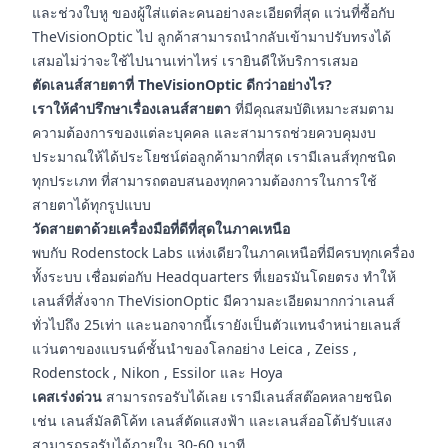
และช่วงใบหู ของผู้ใส่แต่ละคนอย่างละเอียดที่สุด แว่นที่ซื้อกับ
TheVisionOptic ไป ลูกค้าสามารถนำกลับเข้ามาปรับทรงได้
เสมอไม่ว่าจะใช้ไปนานเท่าไหร่ เรายินดีให้บริการเสมอ
ตัดเลนส์สายตาที่ TheVisionOptic ดีกว่าอย่างไร?
เราให้คำปรึกษาเรื่องเลนส์สายตา
ที่มีคุณสมบัติเหมาะสมตาม
ความต้องการของแต่ละบุคคล และสามารถช่วยควบคุมงบ
ประมาณให้ได้ประโยชน์ต่อลูกค้ามากที่สุด เรามีเลนส์ทุกชนิด
ทุกประเภท ที่สามารถตอบสนองทุกความต้องการในการใช้
สายตาได้ทุกรูปแบบ
วัดสายตาด้วยเครื่องมือที่ดีที่สุดในภาคเหนือ
พบกับ Rodenstock Labs แห่งเดียวในภาคเหนือที่มีครบทุกเครื่อง
ทั้งระบบ เชื่อมต่อกับ Headquarters ที่เยอรมันโดยตรง ทำให้
เลนส์ที่สั่งจาก TheVisionOptic มีความละเอียดมากกว่าเลนส์
ทั่วไปถึง 25เท่า และนอกจากนี้เรายังเป็นตัวแทนจำหน่ายเลนส์
แว่นตาของแบรนด์ชั้นนำของโลกอย่าง Leica , Zeiss ,
Rodenstock , Nikon , Essilor และ Hoya
เคสเร่งด่วน
สามารถรอรับได้เลย เรามีเลนส์สต๊อคหลายชนิด
เช่น เลนส์มัลติโค้ท เลนส์ตัดแสงฟ้า และเลนส์ออโต้ปรับแสง
สามารถรอรับได้ภายใน 30-60 นาที