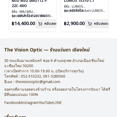
MIU MIU SMU11Z-F
LUMOS 15310 C1
22C-60O
ยี่ห้อ : LUMOS
รุ่น : 15310 C1
หากสนใจสั่งชื้อแว่นตา LUMOS
ยี่ห้อ : MIU MIU
วัสดุ : Titanium
รุ่นอื่นนอกเหนือจากรายการที่ได้
รุ่น : SMU11Z-F 22C-60O
หากสนใจสั่งชื้อแว่นตา MIU MIU
เลนส์ : Demo Lens
ลงไว้กรุณาติดต่อเรา
คลิก
วัสดุ : Plastic
รุ่นอื่นนอกเหนือจากรายการที่ได้
฿14,400.00
฿2,900.00
หยิบลงตะกร้า
บานพับ : ไม่มีสปริง
หยิบลงตะกร้า
เลนส์ : กันแดดสีฟ้า
ลงไว้กรุณาติดต่อเรา
คลิก
น้ำหนัก : 16 กรัม
บานพับ : ไม่มีสปริง
อุปกรณ์ : กล่องแว่น , ผ้าเช็ดแว่น
น้ำหนัก : 24 กรัม
การรับประกัน : 2 ปี
อุปกรณ์ : กล่องแว่น , ผ้าเช็ดแว่น
การรับประกัน : 1 ปี
The Vision Optic — ร้านแว่นตา เชียงใหม่
30 ถนนนิมมานเหมินทร์ ซอย 6
ตำบลสุเทพ อำเภอเมืองเชียงใหม่
จ.
เชียงใหม่
50200
เวลาเปิดทำการ 10.00-19.00 น. (เปิดบริการทุกวัน)
โทรศัพท์ :
052-010232
,
061-3280560
อีเมล :
thevisionoptic@gmail.com
จอดรถที่ลานจอดตรงข้ามร้าน หรือจอดภายในโครงการปันนา ได้ฟรี
มีที่จอดแน่นอน 100%
Facebook
Instagram
YouTube
LINE