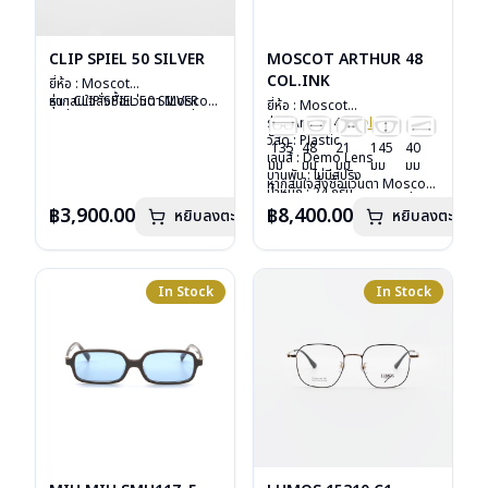
CLIP SPIEL 50 SILVER
MOSCOT ARTHUR 48
COL.INK
ยี่ห้อ : Moscot
รุ่น : CLIP SPIEL 50 SILVER
หากสนใจสั่งชื้อแว่นตา Moscot
ยี่ห้อ : Moscot
วัสดุ : Metal
รุ่นอื่นนอกเหนือจากรายการที่ได้
รุ่น : Arthur 48
Col.ink
เลนส์ : กันแดดสีเขียว G-15
ลงไว้กรุณาติดต่อเรา
คลิก
วัสดุ : Plastic
135
48
21
145
40
Lenses
เลนส์ : Demo Lens
มม
มม
มม
มม
มม
น้ำหนัก : 16 กรัม
บานพับ : ไม่มีสปริง
หากสนใจสั่งชื้อแว่นตา Moscot
อุปกรณ์ : ซองหนัง
น้ำหนัก : 24 กรัม
รุ่นอื่นนอกเหนือจากรายการที่ได้
การรับประกัน : 1 ปี
อุปกรณ์ : กล่องแว่น, กล่อง
฿3,900.00
฿8,400.00
หยิบลงตะกร้า
หยิบลงตะกร้า
ลงไว้กรุณาติดต่อเรา
คลิก
กระดาษ, ผ้าเช็ดแว่น
การรับประกัน : 1 ปี
In Stock
In Stock