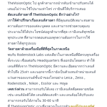
TheVisionOptic ไป ลูกค้าสามารถนำกลับเข้ามาปรับทรงได้
เสมอไม่ว่าจะใช้ไปนานเท่าไหร่ เรายินดีให้บริการเสมอ
ตัดเลนส์สายตาที่ TheVisionOptic ดีกว่าอย่างไร?
เราให้คำปรึกษาเรื่องเลนส์สายตา
ที่มีคุณสมบัติเหมาะสมตาม
ความต้องการของแต่ละบุคคล และสามารถช่วยควบคุมงบ
ประมาณให้ได้ประโยชน์ต่อลูกค้ามากที่สุด เรามีเลนส์ทุกชนิด
ทุกประเภท ที่สามารถตอบสนองทุกความต้องการในการใช้
สายตาได้ทุกรูปแบบ
วัดสายตาด้วยเครื่องมือที่ดีที่สุดในภาคเหนือ
พบกับ Rodenstock Labs แห่งเดียวในภาคเหนือที่มีครบทุกเครื่อง
ทั้งระบบ เชื่อมต่อกับ Headquarters ที่เยอรมันโดยตรง ทำให้
เลนส์ที่สั่งจาก TheVisionOptic มีความละเอียดมากกว่าเลนส์
ทั่วไปถึง 25เท่า และนอกจากนี้เรายังเป็นตัวแทนจำหน่ายเลนส์
แว่นตาของแบรนด์ชั้นนำของโลกอย่าง Leica , Zeiss ,
Rodenstock , Nikon , Essilor และ Hoya
เคสเร่งด่วน
สามารถรอรับได้เลย เรามีเลนส์สต๊อคหลายชนิด
เช่น เลนส์มัลติโค้ท เลนส์ตัดแสงฟ้า และเลนส์ออโต้ปรับแสง
สามารถรอรับได้ภายใน 30-60 นาที
ที่ TheVisionOptic เราเชี่ยวชาญในการทำ
เลนส์โปรเกรสซีฟ