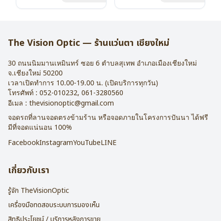
น้ำหนัก : 16 กรัม
น้ำหนัก : 16 กรัม
อุปกรณ์ : กล่องแว่น , ผ้าเช็ดแว่น
อุปกรณ์ : กล่องแว่น , ผ้าเช็ดแว่น
การรับประกัน : 2 ปี
การรับประกัน : 2 ปี
The Vision Optic — ร้านแว่นตา เชียงใหม่
30 ถนนนิมมานเหมินทร์ ซอย 6
ตำบลสุเทพ อำเภอเมืองเชียงใหม่
จ.
เชียงใหม่
50200
เวลาเปิดทำการ 10.00-19.00 น. (เปิดบริการทุกวัน)
โทรศัพท์ :
052-010232
,
061-3280560
อีเมล :
thevisionoptic@gmail.com
จอดรถที่ลานจอดตรงข้ามร้าน หรือจอดภายในโครงการปันนา ได้ฟรี
มีที่จอดแน่นอน 100%
Facebook
Instagram
YouTube
LINE
เกี่ยวกับเรา
รู้จัก TheVisionOptic
เครื่องมือทดสอบระบบการมองเห็น
สิทธิประโยชน์ / บริการหลังการขาย